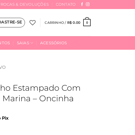
TROCAS & DEVOLUÇÕES
CONTATO
DASTRE-SE
CARRINHO /
R$
0.00
0
NTOS
SAIAS
ACESSÓRIOS
VO
inho Estampado Com
 Marina – Oncinha
o Pix