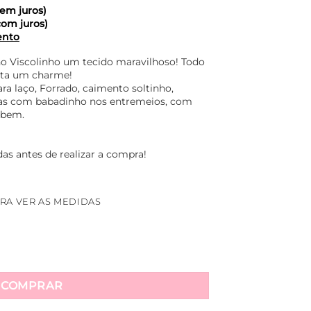
em juros)
om juros)
ento
o Viscolinho um tecido maravilhoso! Todo
sta um charme!
a laço, Forrado, caimento soltinho,
as com babadinho nos entremeios, com
r bem.
as antes de realizar a compra!
RA VER AS MEDIDAS
do Com Cordão Na Gola Marina - Oncinha quantidade
COMPRAR