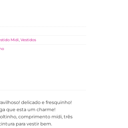
stido Midi
,
Vestidos
nho
vilhoso! delicado e fresquinho!
nga que esta um charme!
soltinho, comprimento mídi, três
ntura para vestir bem.