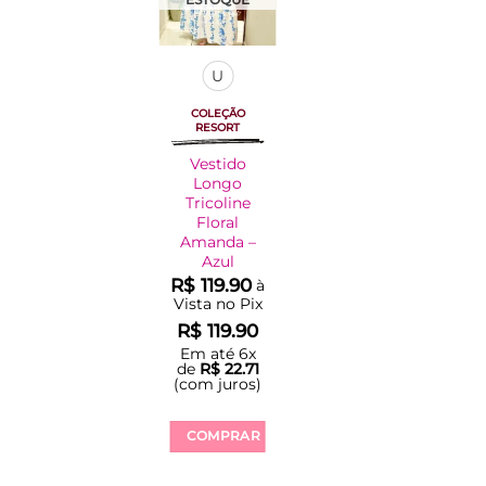
U
COLEÇÃO
RESORT
Vestido
Longo
Tricoline
Floral
Amanda –
Azul
R$
119.90
à
Vista no Pix
R$
119.90
Em até
6
x
de
R$
22.71
(com juros)
COMPRAR
Este