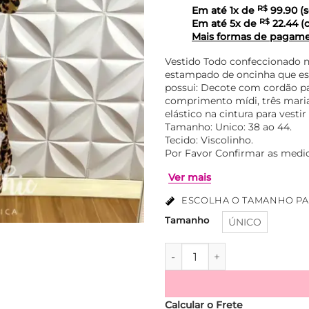
Em até
1
x de
R$
99.90
(s
Em até
5
x de
R$
22.44
(c
Mais formas de pagam
Vestido Todo confeccionado n
estampado de oncinha que e
possui: Decote com cordão par
comprimento mídi, três mari
elástico na cintura para vesti
Tamanho: Unico: 38 ao 44.
Tecido: Viscolinho.
Por Favor Confirmar as medid
ESCOLHA O TAMANHO PA
Tamanho
ÚNICO
Ver mais
Vestido Viscolinho Estampa
Calcular o Frete