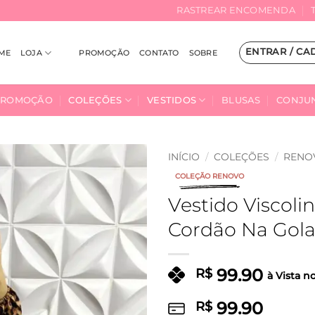
RASTREAR ENCOMENDA
ENTRAR / CA
ME
LOJA
PROMOÇÃO
CONTATO
SOBRE
PROMOÇÃO
COLEÇÕES
VESTIDOS
BLUSAS
CONJU
INÍCIO
/
COLEÇÕES
/
RENO
COLEÇÃO RENOVO
Adicionar
Vestido Viscol
à Lista
Cordão Na Gola
99.90
R$
à Vista n
99.90
R$