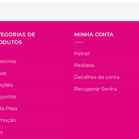
TEGORIAS DE
MINHA CONTA
ODUTOS
Painel
ssórios
Pedidos
sas
Detalhes da conta
eções
Recuperar Senha
juntos
a Praia
moção
as