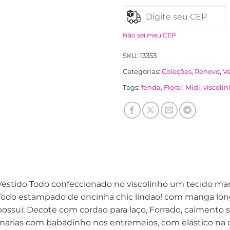
Não sei meu CEP
SKU:
13353
Categorias:
Coleções
,
Renovo
,
Ve
Tags:
fenda
,
Floral
,
Midi
,
viscoli
Vestido Todo confeccionado no viscolinho um tecido mara
Todo estampado de oncinha chic lindao! com manga lo
possui: Decote com cordao para laço, Forrado, caimento 
marias com babadinho nos entremeios, com elástico na ci