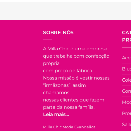
produto
tem
várias
Adicionar
variantes.
à Lista
As
FORA DE
SOBRE NÓS
CA
opções
ESTOQUE
PR
podem
ser
A Milla Chic é uma empresa
escolhidas
U
que trabalha com confecção
Ace
na
própria
COLEÇÃO
página
Blu
RESORT
com preço de fábrica.
do
Nossa missão é vestir nossas
Vestido
Col
produto
com Lastex
“irmãzonas”, assim
e Manga
Con
chamamos
Princesa
Carla –
nossas clientes que fazem
Mod
Verde
parte da nossa família.
R$
89.90
à
Pro
Leia mais...
Vista no Pix
R$
89.90
Sai
Milla Chic Moda Evangélica
Em até
5
x