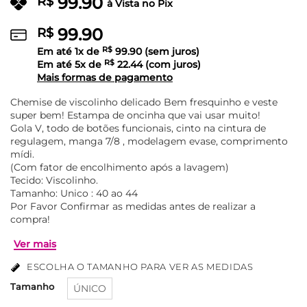
99.90
R$
à Vista no Pix
99.90
R$
Em até
1
x de
R$
99.90
(sem juros)
Em até
5
x de
R$
22.44
(com juros)
Mais formas de pagamento
Chemise de viscolinho delicado Bem fresquinho e veste
super bem! Estampa de oncinha que vai usar muito!
Gola V, todo de botões funcionais, cinto na cintura de
regulagem, manga 7/8 , modelagem evase, comprimento
mídi.
(Com fator de encolhimento após a lavagem)
Tecido: Viscolinho.
Tamanho: Unico : 40 ao 44
Por Favor Confirmar as medidas antes de realizar a
compra!
ESCOLHA O TAMANHO PARA VER AS MEDIDAS
Tamanho
ÚNICO