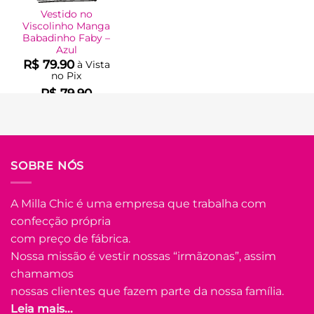
Vestido no
Viscolinho Manga
Babadinho Faby –
Azul
R$
79.90
à Vista
no Pix
R$
79.90
Em até
4
x de
R$
22.14
(com
juros)
COMPRAR
SOBRE NÓS
Este
produto
tem
A Milla Chic é uma empresa que trabalha com
várias
confecção própria
Adicionar
variantes.
à Lista
com preço de fábrica.
As
opções
Nossa missão é vestir nossas “irmãzonas”, assim
podem
chamamos
ser
nossas clientes que fazem parte da nossa família.
escolhidas
Leia mais...
na