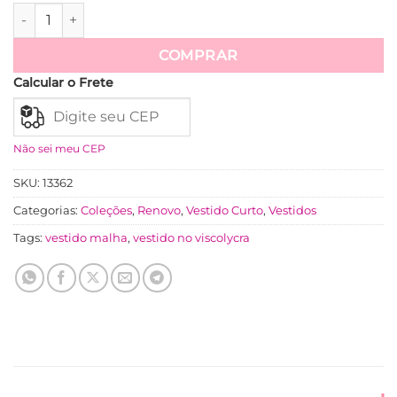
Chemise Viscolinho Mídi Regulagem Na Cintura Mirela - On
Ver mais
COMPRAR
Calcular o Frete
Não sei meu CEP
SKU:
13362
Categorias:
Coleções
,
Renovo
,
Vestido Curto
,
Vestidos
Tags:
vestido malha
,
vestido no viscolycra