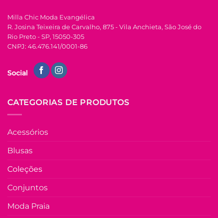
FORA DE ESTOQUE
página
Milla Chic Moda Evangélica
do
R. Josina Teixeira de Carvalho, 875 - Vila Anchieta, São José do
produto
U
Rio Preto - SP, 15050-305
CNPJ: 46.476.141/0001-86
COLEÇÃO RESORT
Vestido Com Lastex
Social
Carla – Branco com
Azul
R$
89.90
à Vista
CATEGORIAS DE PRODUTOS
no Pix
R$
89.90
Em até
5
x de
Acessórios
R$
20.19
(com
juros)
Blusas
COMPRAR
Coleções
Este
produto
Conjuntos
tem
várias
Moda Praia
Adicio
variantes.
à List