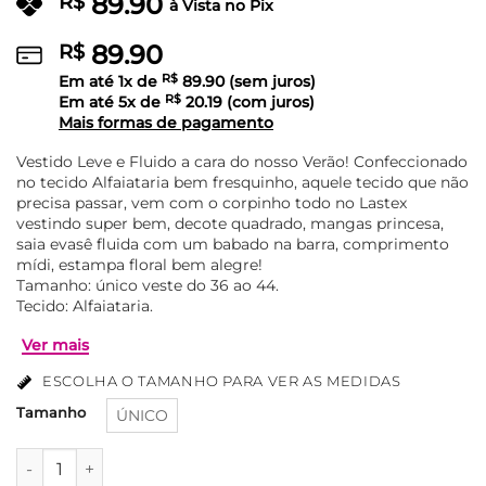
89.90
R$
à Vista no Pix
89.90
R$
Em até
1
x de
R$
89.90
(sem juros)
Em até
5
x de
R$
20.19
(com juros)
Mais formas de pagamento
Vestido Leve e Fluido a cara do nosso Verão! Confeccionado
no tecido Alfaiataria bem fresquinho, aquele tecido que não
precisa passar, vem com o corpinho todo no Lastex
vestindo super bem, decote quadrado, mangas princesa,
saia evasê fluida com um babado na barra, comprimento
mídi, estampa floral bem alegre!
Tamanho: único veste do 36 ao 44.
Tecido: Alfaiataria.
ESCOLHA O TAMANHO PARA VER AS MEDIDAS
Tamanho
ÚNICO
Vestido com Lastex e Manga Princesa Carla - Azul quantida