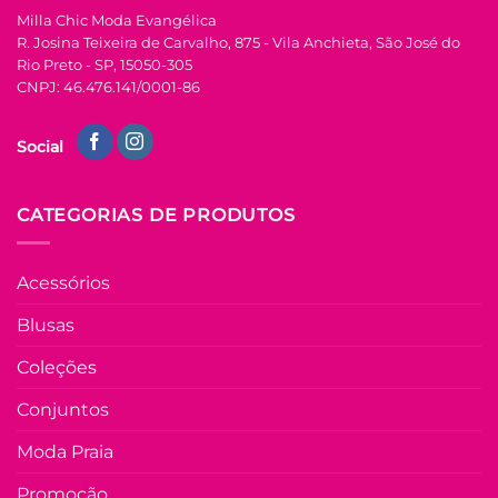
do
Milla Chic Moda Evangélica
produto
U
R. Josina Teixeira de Carvalho, 875 - Vila Anchieta, São José do
Rio Preto - SP, 15050-305
COLEÇÃO RESORT
CNPJ: 46.476.141/0001-86
Vestido Com Lastex
Carla – Branco com
Social
Azul
R$
89.90
à Vista
no Pix
CATEGORIAS DE PRODUTOS
R$
89.90
Em até
5
x de
R$
20.19
(com
juros)
Acessórios
COMPRAR
Blusas
Este
produto
Coleções
tem
várias
Conjuntos
Adicio
variantes.
à List
Moda Praia
As
opções
Promoção