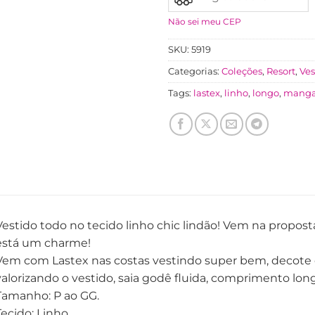
Não sei meu CEP
SKU:
5919
Categorias:
Coleções
,
Resort
,
Ves
Tags:
lastex
,
linho
,
longo
,
manga
Vestido todo no tecido linho chic lindão! Vem na propos
está um charme!
Vem com Lastex nas costas vestindo super bem, decote 
valorizando o vestido, saia godê fluida, comprimento lon
Tamanho: P ao GG.
Tecido: Linho.