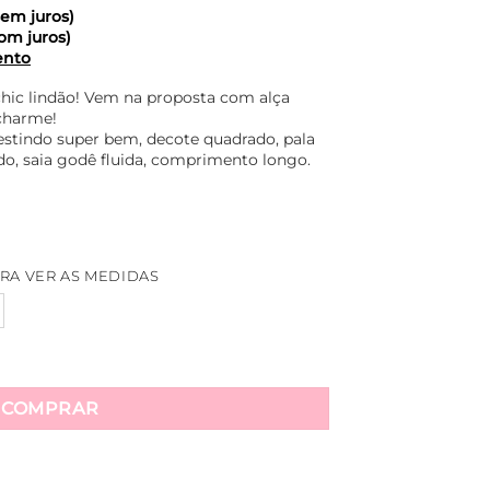
em juros)
om juros)
ento
chic lindão! Vem na proposta com alça
charme!
stindo super bem, decote quadrado, pala
do, saia godê fluida, comprimento longo.
RA VER AS MEDIDAS
nho Longo Luane - Roxo quantidade
COMPRAR