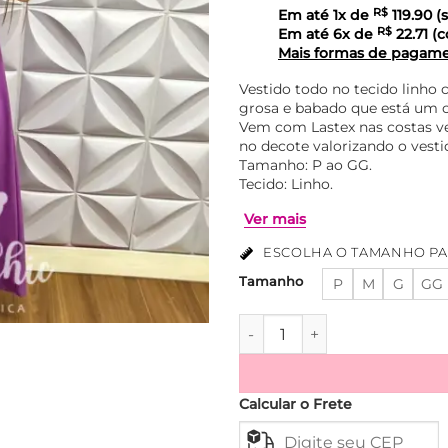
Em até
1
x de
R$
119.90
(s
Em até
6
x de
R$
22.71
(c
Mais formas de pagam
Vestido todo no tecido linho 
grosa e babado que está um 
Vem com Lastex nas costas ve
no decote valorizando o vesti
Tamanho: P ao GG.
Tecido: Linho.
ESCOLHA O TAMANHO PA
Tamanho
P
M
G
GG
Ver mais
Vestido Linho Manga Babadi
Calcular o Frete