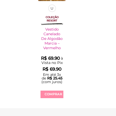
U
COLEÇÃO
RESORT
Vestido
Canelado
De Algodão
Marcia –
Vermelho
R$
69.90
à
Vista no Pix
R$
69.90
Em até
3
x
de
R$
25.45
(com juros)
COMPRAR
Este
produto
tem