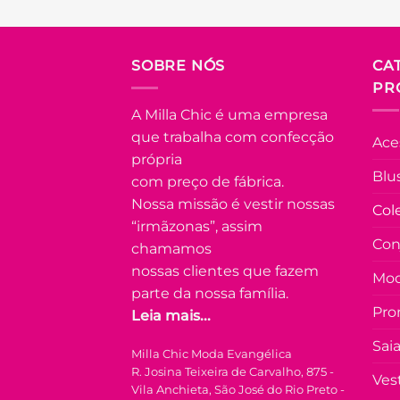
várias
Adicionar
variantes.
à Lista
As
FORA DE
SOBRE NÓS
CA
opções
ESTOQUE
PR
podem
ser
A Milla Chic é uma empresa
escolhidas
U
que trabalha com confecção
Ace
na
própria
COLEÇÃO
página
Blu
RESORT
com preço de fábrica.
do
Nossa missão é vestir nossas
Vestido
Col
produto
Longo
“irmãzonas”, assim
Floral Faby
Con
chamamos
– Laranja
com Azul
nossas clientes que fazem
Mod
parte da nossa família.
R$
99.90
à
Pro
Leia mais...
Vista no Pix
R$
99.90
Sai
Milla Chic Moda Evangélica
Em até
5
x
R. Josina Teixeira de Carvalho, 875 -
de
R$
22.44
Ves
(com juros)
Vila Anchieta, São José do Rio Preto -