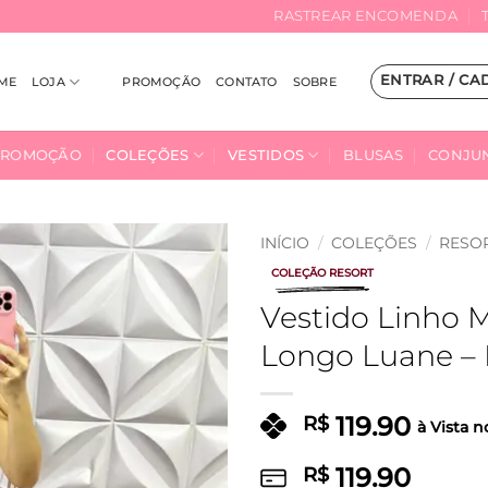
RASTREAR ENCOMENDA
ENTRAR / CA
ME
LOJA
PROMOÇÃO
CONTATO
SOBRE
PROMOÇÃO
COLEÇÕES
VESTIDOS
BLUSAS
CONJU
INÍCIO
/
COLEÇÕES
/
RESO
COLEÇÃO RESORT
Adicionar
Vestido Linho
à Lista
Longo Luane –
119.90
R$
à Vista n
119.90
R$