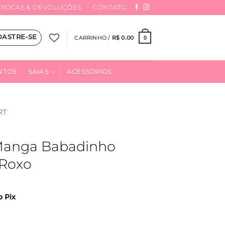
TROCAS & DEVOLUÇÕES
CONTATO
DASTRE-SE
CARRINHO /
R$
0.00
0
NTOS
SAIAS
ACESSÓRIOS
RT
 Manga Babadinho
 Roxo
o Pix