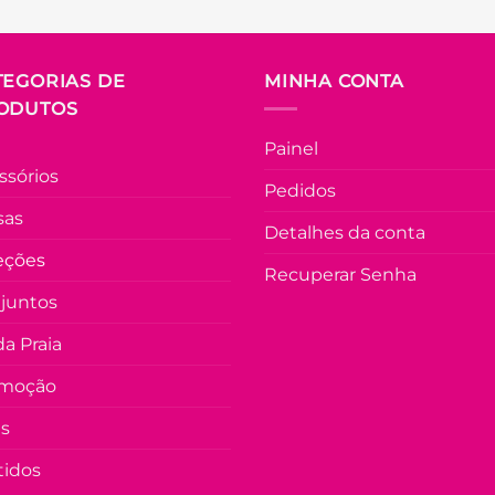
TEGORIAS DE
MINHA CONTA
ODUTOS
Painel
ssórios
Pedidos
sas
Detalhes da conta
eções
Recuperar Senha
juntos
a Praia
moção
as
tidos