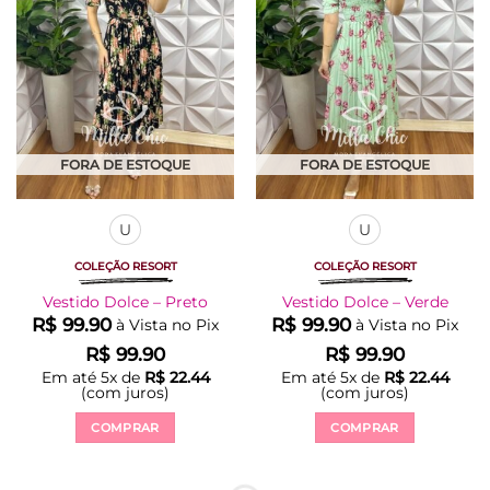
podem
podem
ser
ser
escolhidas
escolhidas
na
na
página
página
do
do
produto
produto
FORA DE ESTOQUE
FORA DE ESTOQUE
U
U
COLEÇÃO RESORT
COLEÇÃO RESORT
Vestido Dolce – Preto
Vestido Dolce – Verde
R$
99.90
R$
99.90
à Vista no Pix
à Vista no Pix
R$
99.90
R$
99.90
Em até
5
x de
R$
22.44
Em até
5
x de
R$
22.44
(com juros)
(com juros)
COMPRAR
COMPRAR
Este
Este
produto
produto