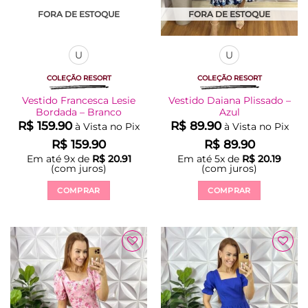
FORA DE ESTOQUE
FORA DE ESTOQUE
U
U
COLEÇÃO RESORT
COLEÇÃO RESORT
Vestido Francesca Lesie
Vestido Daiana Plissado –
Bordada – Branco
Azul
R$
159.90
R$
89.90
à Vista no Pix
à Vista no Pix
R$
159.90
R$
89.90
Em até
9
x de
R$
20.91
Em até
5
x de
R$
20.19
(com juros)
(com juros)
COMPRAR
COMPRAR
Este
Este
produto
produto
tem
tem
várias
várias
Adicionar
Adicionar
variantes.
variantes.
à Lista
à Lista
As
As
opções
opções
podem
podem