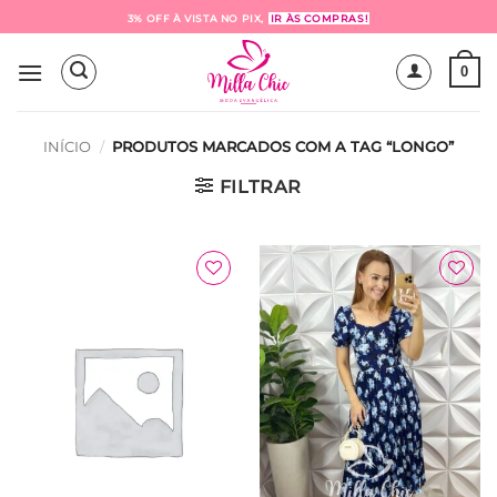
Skip
3% OFF À VISTA NO PIX,
IR ÀS COMPRAS!
to
content
0
INÍCIO
/
PRODUTOS MARCADOS COM A TAG “LONGO”
FILTRAR
Adicionar
Adicionar
à Lista
à Lista