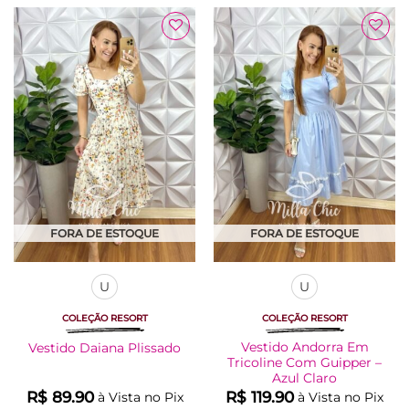
tem
tem
várias
várias
Adicionar
Adicionar
variantes.
variantes.
à Lista
à Lista
As
As
opções
opções
podem
podem
ser
ser
escolhidas
escolhidas
na
na
página
página
do
do
produto
produto
FORA DE ESTOQUE
FORA DE ESTOQUE
U
U
COLEÇÃO RESORT
COLEÇÃO RESORT
Vestido Andorra Em
Vestido Daiana Plissado
Tricoline Com Guipper –
Azul Claro
R$
89.90
R$
119.90
à Vista no Pix
à Vista no Pix