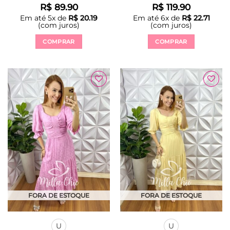
R$
89.90
R$
119.90
Em até
5
x de
R$
20.19
Em até
6
x de
R$
22.71
(com juros)
(com juros)
COMPRAR
COMPRAR
Este
Este
produto
produto
tem
tem
várias
várias
Adicionar
Adicionar
variantes.
variantes.
à Lista
à Lista
As
As
opções
opções
podem
podem
ser
ser
escolhidas
escolhidas
na
na
página
página
do
do
produto
produto
FORA DE ESTOQUE
FORA DE ESTOQUE
U
U