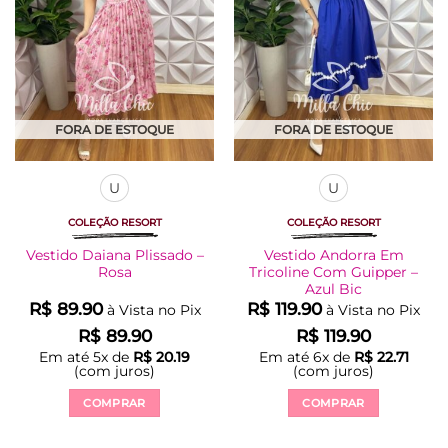
ser
ser
escolhidas
escolhidas
na
na
página
página
do
do
produto
produto
FORA DE ESTOQUE
FORA DE ESTOQUE
U
U
COLEÇÃO RESORT
COLEÇÃO RESORT
Vestido Daiana Plissado –
Vestido Andorra Em
Rosa
Tricoline Com Guipper –
Azul Bic
R$
89.90
R$
119.90
à Vista no Pix
à Vista no Pix
R$
89.90
R$
119.90
Em até
5
x de
R$
20.19
Em até
6
x de
R$
22.71
(com juros)
(com juros)
COMPRAR
COMPRAR
Este
Este
produto
produto