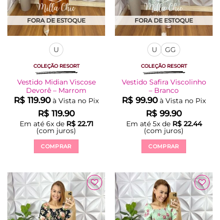
do
do
produto
produto
FORA DE ESTOQUE
FORA DE ESTOQUE
U
U
GG
COLEÇÃO RESORT
COLEÇÃO RESORT
Vestido Midian Viscose
Vestido Safira Viscolinho
Devorê – Marrom
– Branco
R$
119.90
R$
99.90
à Vista no Pix
à Vista no Pix
R$
119.90
R$
99.90
Em até
6
x de
R$
22.71
Em até
5
x de
R$
22.44
(com juros)
(com juros)
COMPRAR
COMPRAR
Este
Este
produto
produto
tem
tem
várias
várias
Adicionar
Adicionar
variantes.
variantes.
à Lista
à Lista
As
As
opções
opções