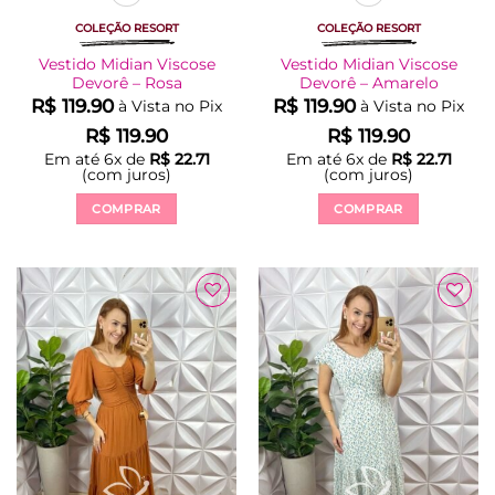
COLEÇÃO RESORT
COLEÇÃO RESORT
Vestido Midian Viscose
Vestido Midian Viscose
Devorê – Rosa
Devorê – Amarelo
R$
119.90
R$
119.90
à Vista no Pix
à Vista no Pix
R$
119.90
R$
119.90
Em até
6
x de
R$
22.71
Em até
6
x de
R$
22.71
(com juros)
(com juros)
COMPRAR
COMPRAR
Este
Este
produto
produto
tem
tem
várias
várias
Adicionar
Adicionar
variantes.
variantes.
à Lista
à Lista
As
As
opções
opções
podem
podem
ser
ser
escolhidas
escolhidas
na
na
página
página