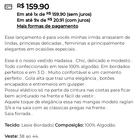
159.90
R$
Em até
1
x de
R$
159.90
(sem juros)
Em até
9
x de
R$
20.91
(com juros)
Mais formas de pagamento
Esse lançamento é para vocês minhas irmãs arrasaram de
lindas, princesas delicadas , femininas e principalmente
elegantes em ocasiões especiais .
Esse é o nosso vestido Hadassa . Chic, delicado e modesto .
Todo confeccionado em lesie 100% algodão. Em bordados
perfeitos e em 3 D . Muito confortável e um caimento
perfeito . Gola alta que traz uma elegância , botões
encapados e entremeios em guipper .
Possui elástico só na parte da cintura nas costas para ficar
bem acinturado na frente e fácil de vestir .
Aquele toque de elegância essa nas mangas modelo raglan
3/4 e na saia com as clássicas pregas na frente .
Saia forrada .
Tecido
: Lesie Bordado|
Composição:
100% Algodão.
Veste:
38 ao 44.