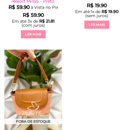
Resort Milla5 – Preto
R$
19.90
R$
59.90
à Vista no Pix
Em até
1
x de
R$
19.90
R$
59.90
(sem juros)
Em até
3
x de
R$
21.81
(com juros)
LER MAIS
LER MAIS
Adicionar
à Lista
FORA DE ESTOQUE