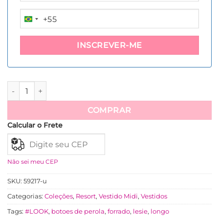
+55
BRAZIL
+55
Vestido Hadassa Lesie Algodão 3D quantidade
COMPRAR
Calcular o Frete
Não sei meu CEP
SKU:
59217-u
Categorias:
Coleções
,
Resort
,
Vestido Midi
,
Vestidos
Tags:
#LOOK
,
botoes de perola
,
forrado
,
lesie
,
longo