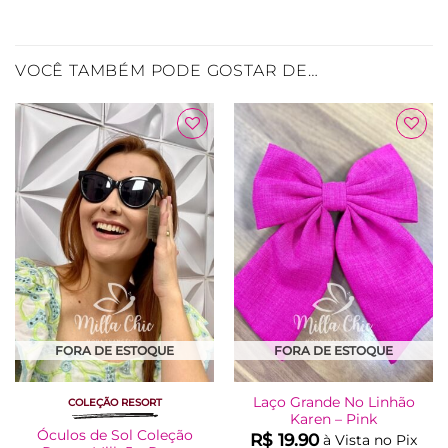
VOCÊ TAMBÉM PODE GOSTAR DE…
Adicionar
Adicionar
à Lista
à Lista
FORA DE ESTOQUE
FORA DE ESTOQUE
Laço Grande No Linhão
COLEÇÃO RESORT
Karen – Pink
Óculos de Sol Coleção
R$
19.90
à Vista no Pix