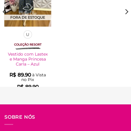
FORA DE ESTOQUE
U
COLEÇÃO RESORT
Vestido com Lastex
e Manga Princesa
Carla – Azul
R$
89.90
à Vista
no Pix
R$
89.90
Em até
5
x de
R$
20.19
(com
juros)
COMPRAR
SOBRE NÓS
Este
produto
tem