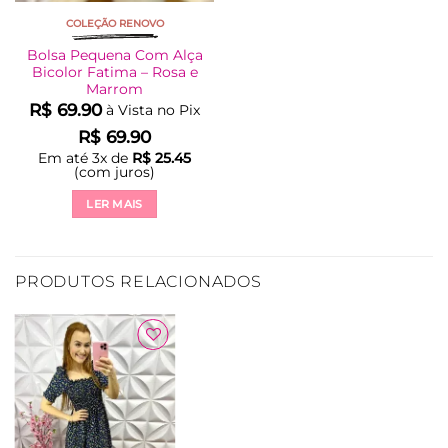
COLEÇÃO RENOVO
Bolsa Pequena Com Alça
Bicolor Fatima – Rosa e
Marrom
R$
69.90
à Vista no Pix
R$
69.90
Em até
3
x de
R$
25.45
(com juros)
LER MAIS
PRODUTOS RELACIONADOS
Adicionar
à Lista