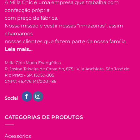
A Milla Chic é uma empresa que trabalha com
várias
confecção própria
Adicionar
variantes.
à Lista
com preço de fábrica.
As
opções
Nossa missão é vestir nossas “irmãzonas”, assim
podem
chamamos
ser
nossas clientes que fazem parte da nossa família.
escolhidas
Leia mais...
na
FORA DE ESTOQUE
página
Milla Chic Moda Evangélica
do
R. Josina Teixeira de Carvalho, 875 - Vila Anchieta, São José do
produto
U
Rio Preto - SP, 15050-305
CNPJ: 46.476.141/0001-86
COLEÇÃO RESORT
Vestido Longo
Social
Lastex Viscolinho
Cilene – Amarelo
R$
99.90
à Vista
CATEGORIAS DE PRODUTOS
no Pix
R$
99.90
Em até
5
x de
Acessórios