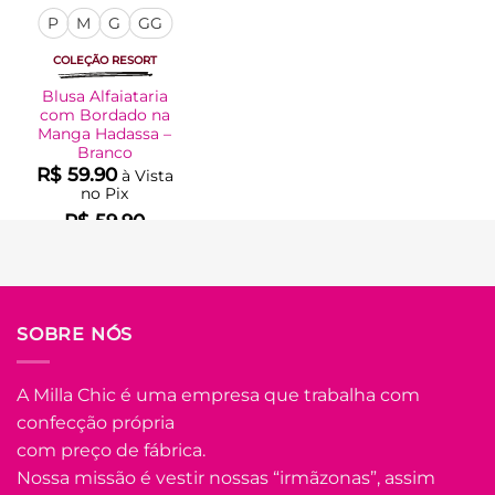
P
M
G
GG
COLEÇÃO RESORT
Blusa Alfaiataria
com Bordado na
Manga Hadassa –
Branco
R$
59.90
à Vista
no Pix
R$
59.90
Em até
3
x de
R$
21.81
(com juros)
COMPRAR
SOBRE NÓS
Este
produto
tem
A Milla Chic é uma empresa que trabalha com
várias
confecção própria
Adicionar
variantes.
à Lista
com preço de fábrica.
As
opções
Nossa missão é vestir nossas “irmãzonas”, assim