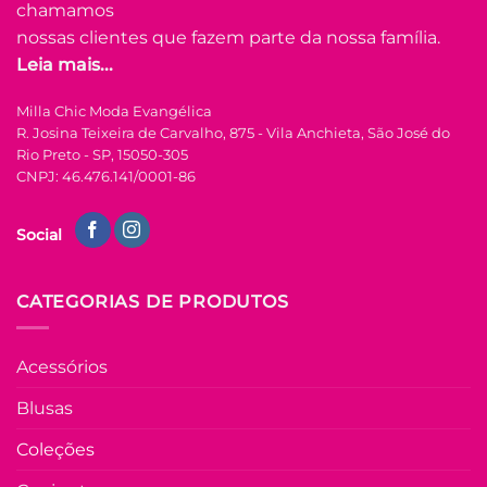
podem
chamamos
ser
nossas clientes que fazem parte da nossa família.
escolhidas
Leia mais...
na
FORA DE ESTOQUE
página
Milla Chic Moda Evangélica
do
R. Josina Teixeira de Carvalho, 875 - Vila Anchieta, São José do
produto
U
Rio Preto - SP, 15050-305
CNPJ: 46.476.141/0001-86
COLEÇÃO RESORT
Tshirt com Frase
Social
Silcada Malha de
Algodão Eleonor –
Preta
R$
29.90
à Vista
CATEGORIAS DE PRODUTOS
no Pix
R$
29.90
Em até
1
x de
Acessórios
R$
29.90
(sem
juros)
Blusas
COMPRAR
Coleções
Este
produto