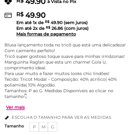
49.90
R$
à Vista no Pix
49.90
R$
Em até
1
x de
R$
49.90
(sem juros)
Em até
2
x de
R$
26.86
(com juros)
Mais formas de pagamento
Blusa lançamento toda no tricô que está uma delicadeza!
Com caimento perfeito!
Tricô super gostoso toque suave para minhas irmãzonas!
Manguinha Raglan que esta um charme! Gola U,
comprimento ideal.
Para usar muito e fazer muitos looks chic lindões!
Tecido: Tricot Modal – Composição: 40% acrílico| 40%
poliamida| 10% Algodão.
Tamanhos: P ao G. Medidas Disponíveis ao clicar no
tamanho👇
ESCOLHA O TAMANHO PARA VER AS MEDIDAS
Tamanho
P
M
G