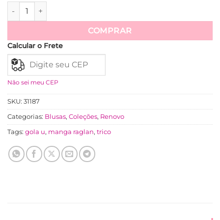
Blusa Tricot Modal Manga Raglan Cátia - Preto quantidade
Ver mais
COMPRAR
Calcular o Frete
Não sei meu CEP
SKU:
31187
Categorias:
Blusas
,
Coleções
,
Renovo
Tags:
gola u
,
manga raglan
,
trico