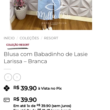
INÍCIO
/
COLEÇÕES
/
RESORT
COLEÇÃO RESORT
Blusa com Babadinho de Lasie
Larissa – Branca
39.90
R$
à Vista no Pix
39.90
R$
Em até
1
x de
R$
39.90
(sem juros)
R$