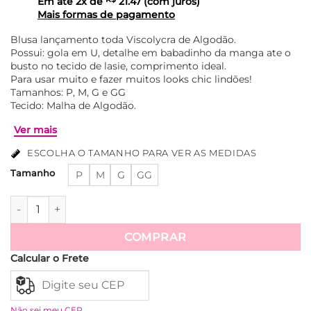
Em até
2
x de
21.47
(com juros)
Mais formas de pagamento
Blusa lançamento toda Viscolycra de Algodão.
Possui: gola em U, detalhe em babadinho da manga ate o
busto no tecido de lasie, comprimento ideal.
Para usar muito e fazer muitos looks chic lindões!
Tamanhos: P, M, G e GG
Tecido: Malha de Algodão.
ESCOLHA O TAMANHO PARA VER AS MEDIDAS
Tamanho
P
M
G
GG
Blusa com Babadinho de Lasie Larissa - Branca quantidade
Ver mais
COMPRAR
Calcular o Frete
Não sei meu CEP