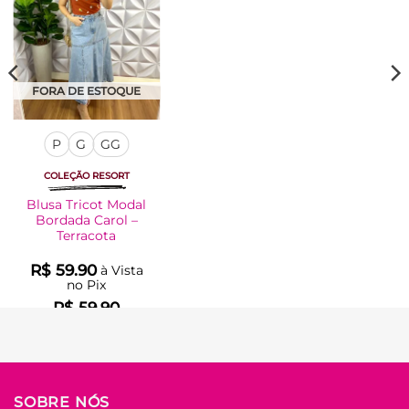
FORA DE ESTOQUE
P
G
GG
COLEÇÃO RESORT
Blusa Tricot Modal
Bordada Carol –
Terracota
R$
59.90
à Vista
no Pix
R$
59.90
Em até
3
x de
R$
21.81
(com juros)
COMPRAR
SOBRE NÓS
Este