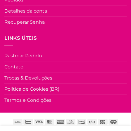
Tshirt Bordada c
Pedraria Colorid
Detalhes da conta
Giovane – Branc
Recuperar Senha
R$
39.90
à Vist
no Pix
R$
39.90
LINKS ÚTEIS
Em até
2
x de
R$
21.47
(com juro
Rastrear Pedido
COMPRAR
Este
Contato
produto
Trocas & Devoluções
tem
várias
Política de Cookies (BR)
variante
As
Termos e Condições
opções
podem
ser
escolhi
na
HOME
LOJA
PROMOÇÃO
CONTATO
SOBRE