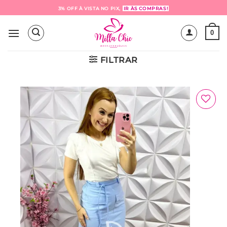
Skip
3% OFF À VISTA NO PIX,
IR ÀS COMPRAS!
to
content
0
FILTRAR
Adicionar
à Lista