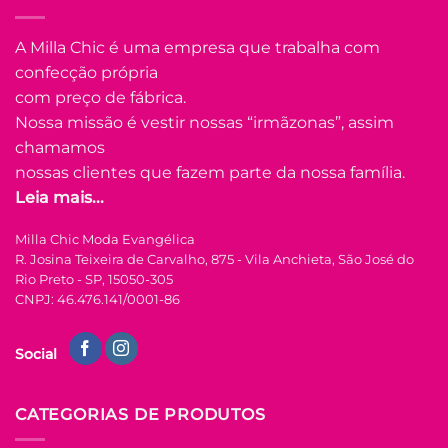
produto
tem
A Milla Chic é uma empresa que trabalha com
várias
confecção própria
Adicionar
variantes.
à Lista
com preço de fábrica.
As
opções
Nossa missão é vestir nossas “irmãzonas”, assim
podem
chamamos
ser
nossas clientes que fazem parte da nossa família.
escolhidas
Leia mais...
na
FORA DE ESTOQUE
página
Milla Chic Moda Evangélica
do
R. Josina Teixeira de Carvalho, 875 - Vila Anchieta, São José do
produto
P
M
G
GG
Rio Preto - SP, 15050-305
CNPJ: 46.476.141/0001-86
COLEÇÃO RESORT
Camisa de Linho
Social
Bordada Manga
Longa Antonia –
Rosa
R$
69.90
à Vista
CATEGORIAS DE PRODUTOS
no Pix