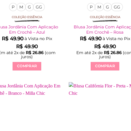
P
M
G
GG
P
M
G
GG
COLEÇÃO ESSÊNCIA
COLEÇÃO ESSÊNCIA
lusa Jordânia Com Aplicação
Blusa Jordânia Com Aplica
Em Crochê – Azul
Em Crochê – Rosa
R$
49.90
R$
49.90
à Vista no Pix
à Vista no Pix
R$
49.90
R$
49.90
Em até
2
x de
R$
26.86
(com
Em até
2
x de
R$
26.86
(co
juros)
juros)
COMPRAR
COMPRAR
Este
Este
produto
produto
tem
tem
várias
várias
variantes.
variantes.
As
As
opções
opções
podem
podem
ser
ser