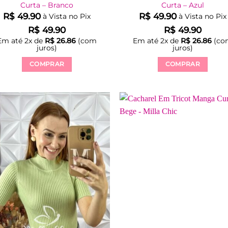
Curta – Branco
Curta – Azul
R$
49.90
R$
49.90
à Vista no Pix
à Vista no Pix
R$
49.90
R$
49.90
Em até
2
x de
R$
26.86
(com
Em até
2
x de
R$
26.86
(co
juros)
juros)
COMPRAR
COMPRAR
Este
Este
produto
produto
tem
tem
várias
várias
variantes.
variantes.
As
As
opções
opções
podem
podem
ser
ser
escolhidas
escolhidas
na
na
página
página
do
do