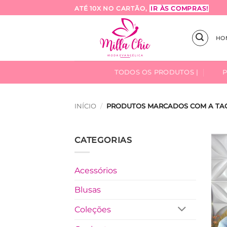
Skip
ATÉ 10X NO CARTÃO,
IR ÀS COMPRAS!
to
content
HO
TODOS OS PRODUTOS |
INÍCIO
/
PRODUTOS MARCADOS COM A TAG 
CATEGORIAS
Acessórios
Blusas
Coleções