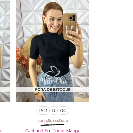
tem
várias
variantes.
As
opções
podem
ser
escolhidas
na
página
do
produto
FORA DE ESTOQUE
P/M
G
GG
COLEÇÃO ESSÊNCIA
a
Cacharel Em Tricot Manga