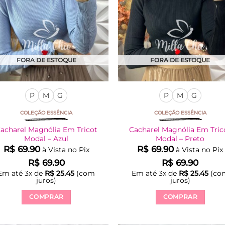
FORA DE ESTOQUE
FORA DE ESTOQUE
P
M
G
P
M
G
COLEÇÃO ESSÊNCIA
COLEÇÃO ESSÊNCIA
acharel Magnólia Em Tricot
Cacharel Magnólia Em Tric
Modal – Azul
Modal – Preto
R$
69.90
R$
69.90
à Vista no Pix
à Vista no Pix
R$
69.90
R$
69.90
Em até
3
x de
R$
25.45
(com
Em até
3
x de
R$
25.45
(co
juros)
juros)
COMPRAR
COMPRAR
Este
Este
produto
produto