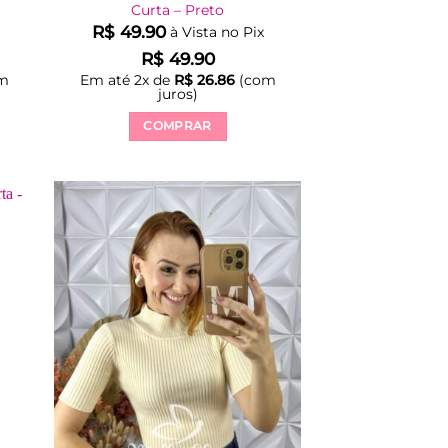
Curta – Preto
R$
49.90
à Vista no Pix
R$
49.90
m
Em até
2
x de
R$
26.86
(com
juros)
COMPRAR
Este
produto
tem
várias
variantes.
As
opções
podem
ser
escolhidas
na
página
do