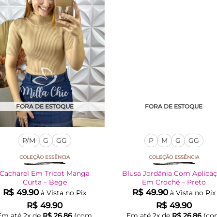
As
As
opções
opções
podem
podem
ser
ser
escolhidas
escolhidas
na
na
página
página
do
do
produto
produto
FORA DE ESTOQUE
FORA DE ESTOQUE
P/M
G
GG
P
M
G
GG
COLEÇÃO ESSÊNCIA
COLEÇÃO ESSÊNCIA
Cacharel Em Tricot Manga
Blusa Jordânia Com Aplica
Curta – Bege
Em Crochê – Preto
R$
49.90
R$
49.90
à Vista no Pix
à Vista no Pix
R$
49.90
R$
49.90
Em até
2
x de
R$
26.86
(com
Em até
2
x de
R$
26.86
(co