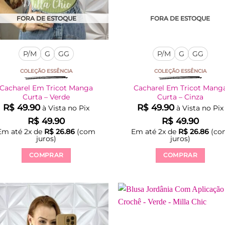
produto
produto
FORA DE ESTOQUE
FORA DE ESTOQUE
P/M
G
GG
P/M
G
GG
COLEÇÃO ESSÊNCIA
COLEÇÃO ESSÊNCIA
Cacharel Em Tricot Manga
Cacharel Em Tricot Mang
Curta – Verde
Curta – Cinza
R$
49.90
R$
49.90
à Vista no Pix
à Vista no Pix
R$
49.90
R$
49.90
Em até
2
x de
R$
26.86
(com
Em até
2
x de
R$
26.86
(co
juros)
juros)
COMPRAR
COMPRAR
Este
Este
produto
produto
tem
tem
várias
várias
variantes.
variantes.