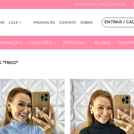
RASTREAR ENCOMENDA
ENTRAR / CA
ME
LOJA
PROMOÇÃO
CONTATO
SOBRE
PROMOÇÃO
COLEÇÕES
VESTIDOS
BLUSAS
CONJU
“TRICO”