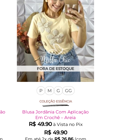
As
opções
podem
ser
escolhidas
na
página
do
produto
FORA DE ESTOQUE
P
M
G
GG
COLEÇÃO ESSÊNCIA
ção
Blusa Jordânia Com Aplicação
Em Crochê – Areia
R$
49.90
à Vista no Pix
R$
49.90
m
Em até
2
x de
R$
26.86
(com