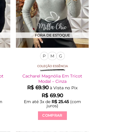
FORA DE ESTOQUE
P
M
G
COLEÇÃO ESSÊNCIA
ot
Cacharel Magnólia Em Tricot
Modal – Cinza
R$
69.90
à Vista no Pix
R$
69.90
m
Em até
3
x de
R$
25.45
(com
juros)
COMPRAR
Este
produto