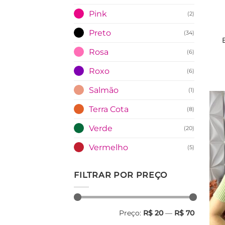
Pink
(2)
Preto
(34)
Rosa
(6)
Roxo
(6)
Salmão
(1)
Terra Cota
(8)
Verde
(20)
Vermelho
(5)
FILTRAR POR PREÇO
Preço
Preço
Preço:
R$ 20
—
R$ 70
mínimo
máximo