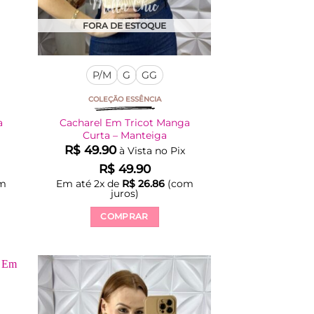
produto
FORA DE ESTOQUE
P/M
G
GG
COLEÇÃO ESSÊNCIA
a
Cacharel Em Tricot Manga
Curta – Manteiga
R$
49.90
à Vista no Pix
R$
49.90
m
Em até
2
x de
R$
26.86
(com
juros)
COMPRAR
Este
produto
tem
várias
variantes.