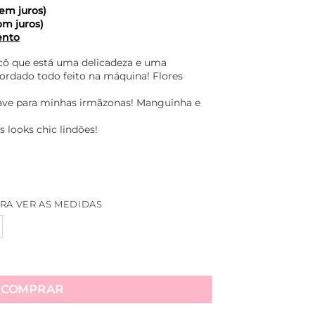
em juros)
om juros)
ento
cô que está uma delicadeza e uma
ordado todo feito na máquina! Flores
uave para minhas irmãzonas! Manguinha e
 looks chic lindões!
RA VER AS MEDIDAS
arol - Areia quantidade
COMPRAR