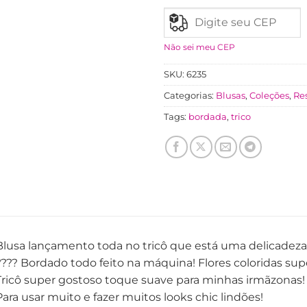
Não sei meu CEP
SKU:
6235
Categorias:
Blusas
,
Coleções
,
Re
Tags:
bordada
,
trico
Blusa lançamento toda no tricô que está uma delicadez
???? Bordado todo feito na máquina! Flores coloridas sup
Tricô super gostoso toque suave para minhas irmãzonas
Para usar muito e fazer muitos looks chic lindões!