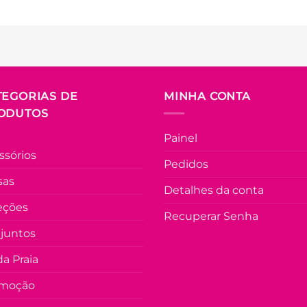
TEGORIAS DE
MINHA CONTA
ODUTOS
Painel
ssórios
Pedidos
sas
Detalhes da conta
eções
Recuperar Senha
juntos
a Praia
moção