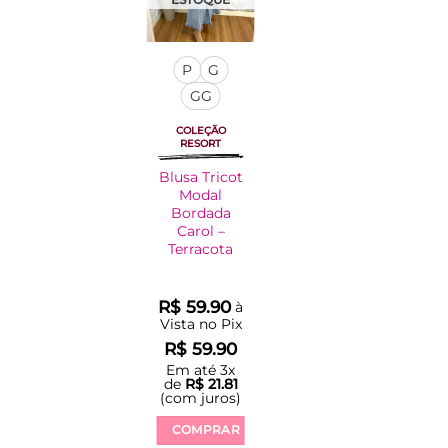
P
G
GG
COLEÇÃO
RESORT
Blusa Tricot
Modal
Bordada
Carol –
Terracota
R$
59.90
à
Vista no Pix
R$
59.90
Em até
3
x
de
R$
21.81
(com juros)
COMPRAR