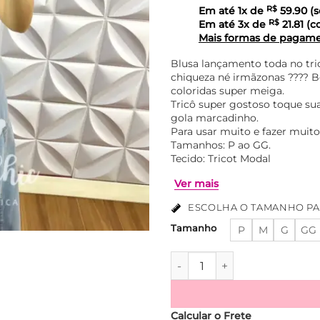
Em até
1
x de
R$
59.90
(s
Em até
3
x de
R$
21.81
(c
Mais formas de pagam
Blusa lançamento toda no tri
chiqueza né irmãzonas ???? B
coloridas super meiga.
Tricô super gostoso toque s
gola marcadinho.
Para usar muito e fazer muitos
Tamanhos: P ao GG.
Tecido: Tricot Modal
ESCOLHA O TAMANHO PA
Tamanho
P
M
G
GG
Ver mais
Blusa Tricot Modal Bordada C
Calcular o Frete