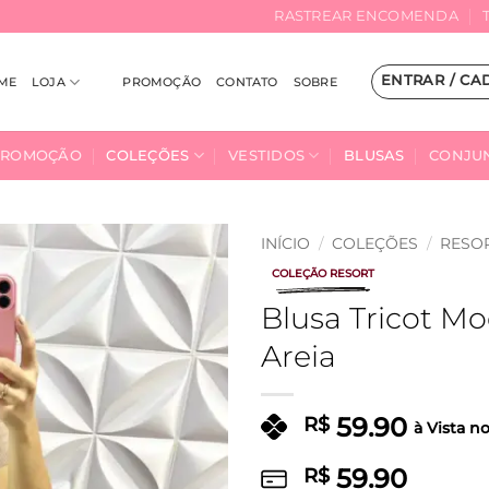
RASTREAR ENCOMENDA
ENTRAR / CA
ME
LOJA
PROMOÇÃO
CONTATO
SOBRE
PROMOÇÃO
COLEÇÕES
VESTIDOS
BLUSAS
CONJU
INÍCIO
/
COLEÇÕES
/
RESO
COLEÇÃO RESORT
Adicionar
Blusa Tricot Mo
à Lista
Areia
59.90
R$
à Vista no
59.90
R$