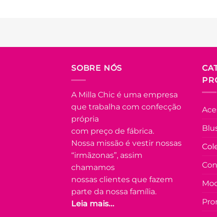
Este
produto
tem
várias
Adicionar
variantes.
à Lista
As
FORA DE
SOBRE NÓS
CA
opções
ESTOQUE
PR
podem
ser
A Milla Chic é uma empresa
escolhidas
P
M
G
que trabalha com confecção
Ace
na
GG
própria
página
Blu
com preço de fábrica.
COLEÇÃO
do
RESORT
Nossa missão é vestir nossas
Col
produto
“irmãzonas”, assim
Blusa no
Con
Lasie 100%
chamamos
Algodão
nossas clientes que fazem
Lauane –
Mod
parte da nossa família.
Branca
Pro
Leia mais...