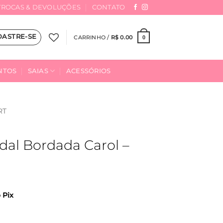
TROCAS & DEVOLUÇÕES
CONTATO
DASTRE-SE
CARRINHO /
R$
0.00
0
NTOS
SAIAS
ACESSÓRIOS
RT
dal Bordada Carol –
 Pix