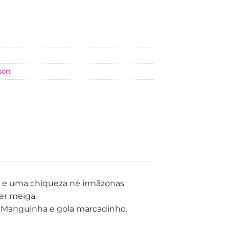
sort
a e uma chiqueza né irmãzonas
er meiga.
! Manguinha e gola marcadinho.