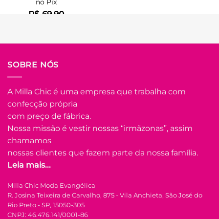
no Pix
Em até
1
x de
R$
15.00
(sem juros)
R$
69.90
Em até
3
x de
R$
25.45
(com
LER MAIS
juros)
COMPRAR
SOBRE NÓS
Este
produto
tem
A Milla Chic é uma empresa que trabalha com
várias
Adicio
confecção própria
Adicionar
variantes.
à List
à Lista
com preço de fábrica.
As
opções
Nossa missão é vestir nossas “irmãzonas”, assim
podem
chamamos
ser
nossas clientes que fazem parte da nossa família.
escolhidas
Leia mais...
na
FORA DE ESTOQU
FORA DE ESTOQUE
página
Milla Chic Moda Evangélica
do
R. Josina Teixeira de Carvalho, 875 - Vila Anchieta, São José do
Laço Médio No
produto
P
M
G
GG
Crepe Lara – Ros
Rio Preto - SP, 15050-305
Balé
CNPJ: 46.476.141/0001-86