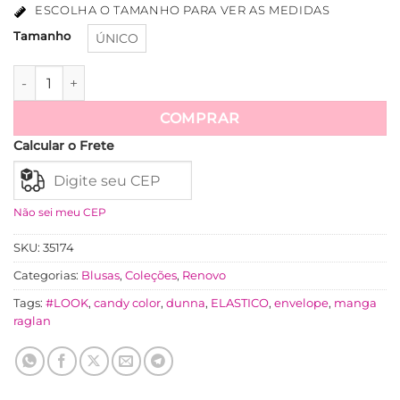
ESCOLHA O TAMANHO PARA VER AS MEDIDAS
Tamanho
ÚNICO
Blusa Envelope Crepe Dunna Manga Raglan Lisa - Preta qu
Ver mais
COMPRAR
Calcular o Frete
Não sei meu CEP
SKU:
35174
Categorias:
Blusas
,
Coleções
,
Renovo
Tags:
#LOOK
,
candy color
,
dunna
,
ELASTICO
,
envelope
,
manga
raglan