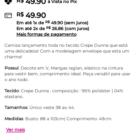
49.90
R$
à Vista no Pix
49.90
R$
Em até
1
x de
R$
49.90
(sem juros)
Em até
2
x de
R$
26.86
(com juros)
Mais formas de pagamento
Camisa lançamento toda no tecido Crepe Dunna que está
uma delicadeza! Com a modelagem envelope que esta um
charme!
Possui
: Decote em V, Mangas raglan, elástico na cintura
para vestir bem, comprimento ideal. Peça versátil para usar
o ano todo.
Tecido
: Crepe Dunna : composição : 96% poliéster | 04%
elastano.
Tamanhos
: Único veste 38 ao 44.
Medidas
: Busto: 88 a 103cm| Comprimento: 49cm.