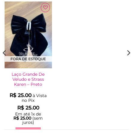
Adicionar
à Lista
FORA DE ESTOQUE
Laço Grande De
Veludo e Strass
Karen – Preto
R$
25.00
à Vista
no Pix
R$
25.00
Em até
1
x de
R$
25.00
(sem
juros)
LER MAIS