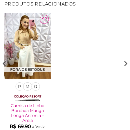
PRODUTOS RELACIONADOS
Adicionar
à Lista
Adicionar
à Lista
FORA DE ESTOQUE
FORA DE ESTOQUE
P
M
G
Laço Médio No
COLEÇÃO RESORT
Crepe Lara – Preto
Camisa de Linho
Bordada Manga
R$
15.00
à Vista
Longa Antonia –
no Pix
Areia
R$
69.90
à Vista
R$
15.00