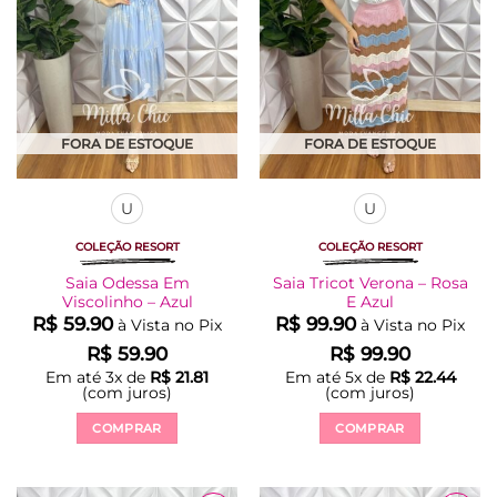
ser
ser
escolhidas
escolhidas
na
na
página
página
do
do
produto
produto
FORA DE ESTOQUE
FORA DE ESTOQUE
U
U
COLEÇÃO RESORT
COLEÇÃO RESORT
Saia Odessa Em
Saia Tricot Verona – Rosa
Viscolinho – Azul
E Azul
R$
59.90
R$
99.90
à Vista no Pix
à Vista no Pix
R$
59.90
R$
99.90
Em até
3
x de
R$
21.81
Em até
5
x de
R$
22.44
(com juros)
(com juros)
COMPRAR
COMPRAR
Este
Este
produto
produto