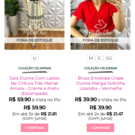
podem
podem
ser
ser
escolhidas
escolhidas
na
na
página
página
do
do
produto
produto
FORA DE ESTOQUE
FORA DE ESTOQUE
U
M
G
GG
COLEÇÃO CELEBRAR
COLEÇÃO CELEBRAR
Saia Dunna Com Lastex
Blusa Envelope Crepe
Na Cintura Três Marias
Dunna Manga Soltinha
Amara – Creme e Preto
Lisandra – Vermelha
(Estampada)
R$
59.90
R$
39.90
à Vista no Pix
à Vista no Pix
R$
59.90
R$
39.90
Em até
3
x de
R$
21.81
Em até
2
x de
R$
21.47
(com juros)
(com juros)
COMPRAR
COMPRAR
Este
Este