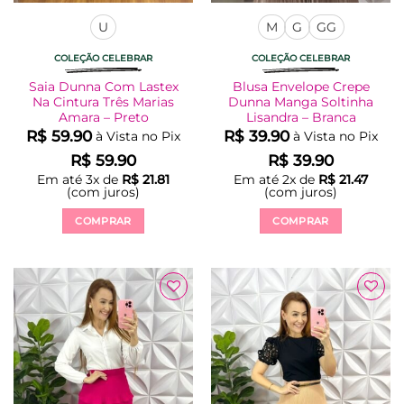
U
M
G
GG
COLEÇÃO CELEBRAR
COLEÇÃO CELEBRAR
Saia Dunna Com Lastex
Blusa Envelope Crepe
Na Cintura Três Marias
Dunna Manga Soltinha
Amara – Preto
Lisandra – Branca
R$
59.90
R$
39.90
à Vista no Pix
à Vista no Pix
R$
59.90
R$
39.90
Em até
3
x de
R$
21.81
Em até
2
x de
R$
21.47
(com juros)
(com juros)
COMPRAR
COMPRAR
Este
Este
produto
produto
tem
tem
várias
várias
Adicionar
Adicionar
variantes.
variantes.
à Lista
à Lista
As
As
opções
opções
podem
podem
ser
ser