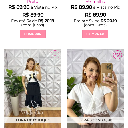
Preto
Vermelho
R$
89.90
R$
89.90
à Vista no Pix
à Vista no Pix
R$
89.90
R$
89.90
Em até
5
x de
R$
20.19
Em até
5
x de
R$
20.19
(com juros)
(com juros)
COMPRAR
COMPRAR
Este
Este
produto
produto
tem
tem
várias
várias
Adicionar
Adicionar
variantes.
variantes.
à Lista
à Lista
As
As
opções
opções
podem
podem
ser
ser
escolhidas
escolhidas
na
na
página
página
do
do
produto
produto
FORA DE ESTOQUE
FORA DE ESTOQUE