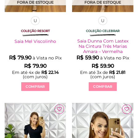
produto
produto
FORA DE ESTOQUE
FORA DE ESTOQUE
U
U
COLEÇÃO RESORT
COLEÇÃO CELEBRAR
Saia Dunna Com Lastex
Saia Mel Viscolinho
Na Cintura Três Marias
Amara – Vermelha
R$
79.90
R$
59.90
à Vista no Pix
à Vista no Pix
R$
79.90
R$
59.90
Em até
4
x de
R$
22.14
Em até
3
x de
R$
21.81
(com juros)
(com juros)
COMPRAR
COMPRAR
Este
Este
produto
produto
tem
tem
várias
várias
Adicionar
Adicionar
variantes.
variantes.
à Lista
à Lista
As
As
opções
opções