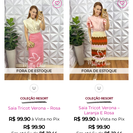
tem
tem
várias
várias
Adicionar
Adicionar
variantes.
variantes.
à Lista
à Lista
As
As
opções
opções
podem
podem
ser
ser
escolhidas
escolhidas
na
na
página
página
do
do
produto
produto
FORA DE ESTOQUE
FORA DE ESTOQUE
U
U
COLEÇÃO RESORT
COLEÇÃO RESORT
Saia Tricot Verona –
Saia Tricot Verona – Rosa
Laranja E Rosa
R$
99.90
R$
99.90
à Vista no Pix
à Vista no Pix
R$
99.90
R$
99.90