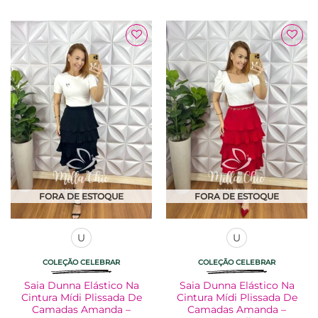
produto
produto
tem
tem
várias
várias
Adicionar
Adicionar
variantes.
variantes.
à Lista
à Lista
As
As
opções
opções
podem
podem
ser
ser
escolhidas
escolhidas
na
na
página
página
do
do
produto
produto
FORA DE ESTOQUE
FORA DE ESTOQUE
U
U
COLEÇÃO CELEBRAR
COLEÇÃO CELEBRAR
Saia Dunna Elástico Na
Saia Dunna Elástico Na
Cintura Mídi Plissada De
Cintura Mídi Plissada De
Camadas Amanda –
Camadas Amanda –