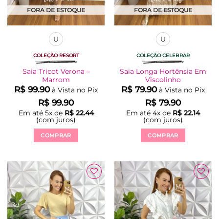
FORA DE ESTOQUE
FORA DE ESTOQUE
U
U
COLEÇÃO RESORT
COLEÇÃO CELEBRAR
Saia Tricot Verona –
Saia Longa Hortênsia Em
Marrom
Viscolinho
R$
99.90
R$
79.90
à Vista no Pix
à Vista no Pix
R$
99.90
R$
79.90
Em até
5
x de
R$
22.44
Em até
4
x de
R$
22.14
(com juros)
(com juros)
COMPRAR
COMPRAR
Este
Este
produto
produto
tem
tem
várias
várias
Adicionar
Adicionar
variantes.
variantes.
à Lista
à Lista
As
As
opções
opções
podem
podem