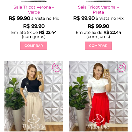
Saia Tricot Verona –
Saia Tricot Verona –
Verde
Preta
R$
99.90
R$
99.90
à Vista no Pix
à Vista no Pix
R$
99.90
R$
99.90
Em até
5
x de
R$
22.44
Em até
5
x de
R$
22.44
(com juros)
(com juros)
COMPRAR
COMPRAR
Este
Este
produto
produto
tem
tem
várias
várias
Adicionar
Adicionar
variantes.
variantes.
à Lista
à Lista
As
As
opções
opções
podem
podem
ser
ser
escolhidas
escolhidas
na
na
página
página
do
do