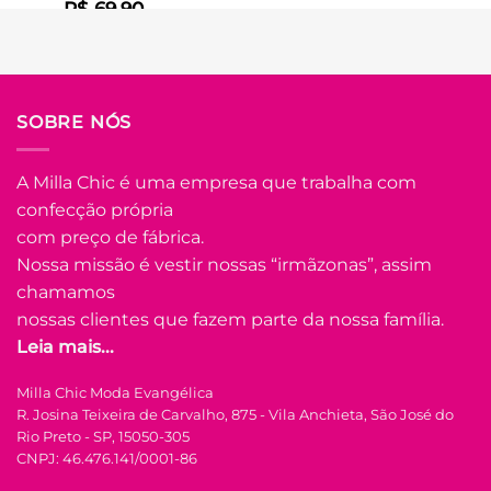
R$
69.90
Em até
3
x de
R$
25.45
(com
juros)
COMPRAR
SOBRE NÓS
Este
produto
tem
A Milla Chic é uma empresa que trabalha com
várias
confecção própria
Adicionar
variantes.
à Lista
com preço de fábrica.
As
opções
Nossa missão é vestir nossas “irmãzonas”, assim
podem
chamamos
ser
nossas clientes que fazem parte da nossa família.
escolhidas
Leia mais...
na
FORA DE ESTOQUE
página
Milla Chic Moda Evangélica
do
R. Josina Teixeira de Carvalho, 875 - Vila Anchieta, São José do
produto
U
Rio Preto - SP, 15050-305
CNPJ: 46.476.141/0001-86
COLEÇÃO RESORT