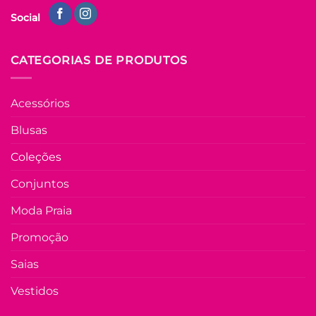
Vestido Alfaiataria
Social
Estampado Eliane –
Azul
R$
89.90
à Vista
CATEGORIAS DE PRODUTOS
no Pix
R$
89.90
Em até
5
x de
Acessórios
R$
20.19
(com
juros)
Blusas
COMPRAR
Coleções
Este
produto
Conjuntos
tem
várias
Moda Praia
Adicio
variantes.
à List
As
Promoção
opções
Saias
podem
ser
Vestidos
escolhidas
na