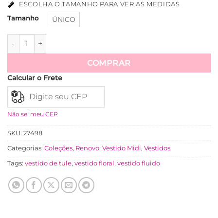
ESCOLHA O TAMANHO PARA VER AS MEDIDAS
Tamanho
ÚNICO
Vestido Tule Decote Quadrado Drapeados No Busto Três Mar
Ver mais
COMPRAR
Calcular o Frete
Não sei meu CEP
SKU:
27498
Categorias:
Coleções
,
Renovo
,
Vestido Midi
,
Vestidos
Tags:
vestido de tule
,
vestido floral
,
vestido fluido