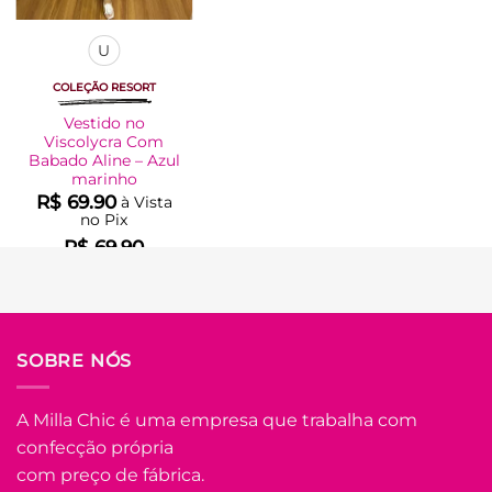
U
COLEÇÃO RESORT
Vestido no
Viscolycra Com
Babado Aline – Azul
marinho
R$
69.90
à Vista
no Pix
R$
69.90
Em até
3
x de
R$
25.45
(com
juros)
COMPRAR
SOBRE NÓS
Este
produto
tem
A Milla Chic é uma empresa que trabalha com
várias
confecção própria
Adicionar
variantes.
à Lista
com preço de fábrica.
As