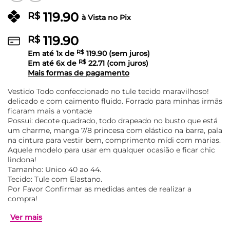
119.90
R$
à Vista no Pix
119.90
R$
Em até
1
x de
R$
119.90
(sem juros)
Em até
6
x de
R$
22.71
(com juros)
Mais formas de pagamento
Vestido Todo confeccionado no tule tecido maravilhoso!
delicado e com caimento fluido. Forrado para minhas irmãs
ficaram mais a vontade
Possui: decote quadrado, todo drapeado no busto que está
um charme, manga 7/8 princesa com elástico na barra, pala
na cintura para vestir bem, comprimento mídi com marias.
Aquele modelo para usar em qualquer ocasião e ficar chic
lindona!
Tamanho: Unico 40 ao 44.
Tecido: Tule com Elastano.
Por Favor Confirmar as medidas antes de realizar a
compra!