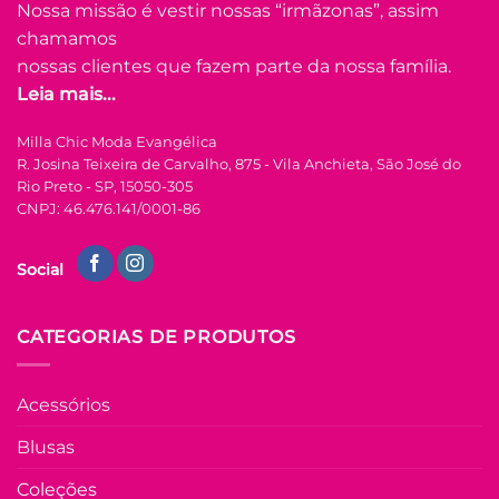
opções
Nossa missão é vestir nossas “irmãzonas”, assim
podem
chamamos
ser
nossas clientes que fazem parte da nossa família.
escolhidas
Leia mais...
na
FORA DE ESTOQUE
página
Milla Chic Moda Evangélica
do
R. Josina Teixeira de Carvalho, 875 - Vila Anchieta, São José do
produto
U
Rio Preto - SP, 15050-305
CNPJ: 46.476.141/0001-86
COLEÇÃO RESORT
Vestido de Laise de
Social
Algodão Hevelin –
Areia com Preto
R$
149.90
à Vista
CATEGORIAS DE PRODUTOS
no Pix
R$
149.90
Em até
8
x de
Acessórios
R$
21.78
(com
juros)
Blusas
COMPRAR
Coleções
Este