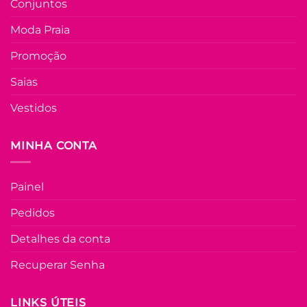
Conjuntos
tem
várias
Moda Praia
Adicio
variantes.
à List
As
Promoção
opções
Saias
podem
ser
Vestidos
escolhidas
na
FORA DE ESTOQU
página
MINHA CONTA
do
produto
U
Painel
COLEÇÃO RESORT
Pedidos
Vestido Longo
Lastex Viscolinh
Detalhes da conta
Cilene – Azul
Recuperar Senha
R$
99.90
à Vist
no Pix
R$
99.90
LINKS ÚTEIS