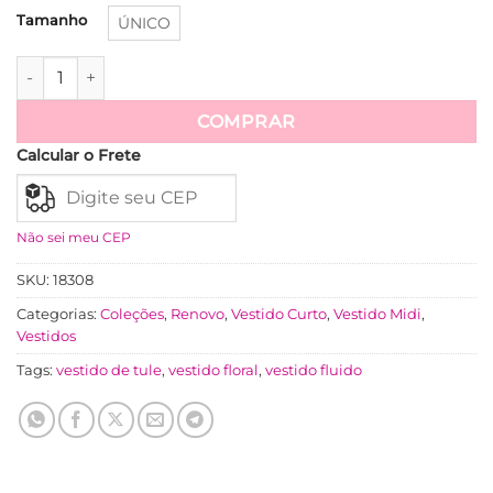
Tamanho
ÚNICO
Vestido Tule Manga Longa Pala De Lastex Na Cintura Longo 
Ver mais
COMPRAR
Calcular o Frete
Não sei meu CEP
SKU:
18308
Categorias:
Coleções
,
Renovo
,
Vestido Curto
,
Vestido Midi
,
Vestidos
Tags:
vestido de tule
,
vestido floral
,
vestido fluido