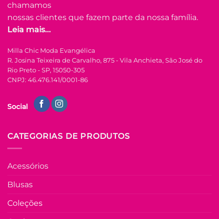
podem
chamamos
ser
nossas clientes que fazem parte da nossa família.
escolhidas
Leia mais...
na
FORA DE ESTOQUE
página
Milla Chic Moda Evangélica
do
R. Josina Teixeira de Carvalho, 875 - Vila Anchieta, São José do
produto
P
M
G
GG
Rio Preto - SP, 15050-305
CNPJ: 46.476.141/0001-86
COLEÇÃO RESORT
Vestido Santorini –
Social
Turquesa
R$
69.90
à Vista
CATEGORIAS DE PRODUTOS
no Pix
R$
69.90
Em até
3
x de
Acessórios
R$
25.45
(com
juros)
Blusas
COMPRAR
Coleções
Este
produto