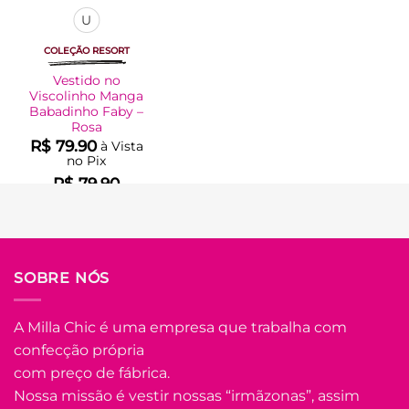
U
COLEÇÃO RESORT
Vestido no
Viscolinho Manga
Babadinho Faby –
Rosa
R$
79.90
à Vista
no Pix
R$
79.90
Em até
4
x de
R$
22.14
(com
juros)
COMPRAR
SOBRE NÓS
Este
produto
tem
A Milla Chic é uma empresa que trabalha com
várias
confecção própria
Adicionar
variantes.
à Lista
com preço de fábrica.
As
opções
Nossa missão é vestir nossas “irmãzonas”, assim