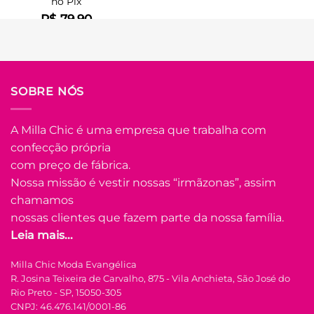
no Pix
R$
79.90
Em até
4
x de
R$
22.14
(com
juros)
COMPRAR
SOBRE NÓS
Este
produto
tem
A Milla Chic é uma empresa que trabalha com
várias
confecção própria
Adicionar
variantes.
à Lista
com preço de fábrica.
As
opções
Nossa missão é vestir nossas “irmãzonas”, assim
podem
chamamos
ser
nossas clientes que fazem parte da nossa família.
escolhidas
Leia mais...
na
FORA DE ESTOQUE
página
Milla Chic Moda Evangélica
do
R. Josina Teixeira de Carvalho, 875 - Vila Anchieta, São José do
produto
U
Rio Preto - SP, 15050-305
CNPJ: 46.476.141/0001-86
COLEÇÃO RESORT