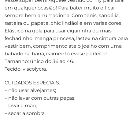
veste super bem! Aquele vestido comfy para usar
em qualquer ocasião! Para bater muito e ficar
sempre bem arrumadinha. Com tênis, sandália,
rasteira ou papete. chic lindão! e em varias cores.
Elástico na gola para usar ciganinha ou mais
fechadinho, manga princesa, lastex na cintura para
vestir bem, comprimento ate o joelho com uma
babado na barra, caimento evase perfeito!
Tamanho: único do 36 ao 46.
Tecido: viscolycra.
CUIDADOS ESPECIAIS:
– não usar alvejantes;
– não lavar com outras peças;
– lavar a mão;
– secar a sombra.