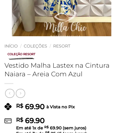
INÍCIO
/
COLEÇÕES
/
RESORT
COLEÇÃO RESORT
Vestido Malha Lastex na Cintura
Naiara – Areia Com Azul
69.90
R$
à Vista no Pix
69.90
R$
Em até
1
x de
R$
69.90
(sem juros)
R$