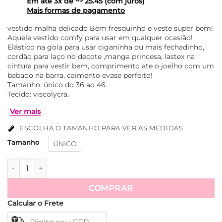
Em até
3
x de
25.45
(com juros)
Mais formas de pagamento
vestido malha delicado Bem fresquinho e veste super bem!
Aquele vestido comfy para usar em qualquer ocasião!
Elástico na gola para usar ciganinha ou mais fechadinho,
cordão para laço no decote ,manga princesa, lastex na
cintura para vestir bem, comprimento ate o joelho com um
babado na barra, caimento evase perfeito!
Tamanho: único do 36 ao 46.
Tecido: viscolycra.
ESCOLHA O TAMANHO PARA VER AS MEDIDAS
Tamanho
ÚNICO
Vestido Malha Lastex na Cintura Naiara - Areia Com Azul qu
Ver mais
COMPRAR
Calcular o Frete