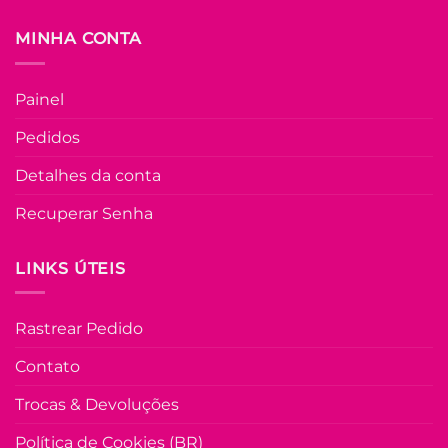
na
FORA DE ESTOQU
página
MINHA CONTA
do
produto
U
Painel
COLEÇÃO RESORT
Pedidos
Vestido no
Viscolinho Mang
Detalhes da conta
Babadinho Faby 
Verde
Recuperar Senha
R$
79.90
à Vist
no Pix
R$
79.90
LINKS ÚTEIS
Em até
4
x de
R$
22.14
(com
juros)
Rastrear Pedido
COMPRAR
Este
Contato
produto
Trocas & Devoluções
tem
várias
Política de Cookies (BR)