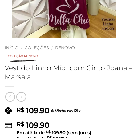
INÍCIO
/
COLEÇÕES
/
RENOVO
COLEÇÃO RENOVO
Vestido Linho Mídi com Cinto Joana –
Marsala
109.90
R$
à Vista no Pix
109.90
R$
Em até
1
x de
R$
109.90
(sem juros)
R$