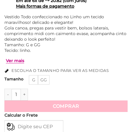
Em até
6
x de
20.82
(com juros)
Mais formas de pagamento
Vestido Todo confeccionado no Linho um tecido
maravilhoso! delicado e elegante!
Gola canoa, pregas para vestir bem, bolsos laterais,
comprimento midi com caimento evase, acompanha cinto
deixando o look perfeito!
Tamanho: G e GG
Tecido: linho.
ESCOLHA O TAMANHO PARA VER AS MEDIDAS
Tamanho
G
GG
Vestido Linho Mídi com Cinto Joana - Marsala quantidade
Ver mais
COMPRAR
Calcular o Frete