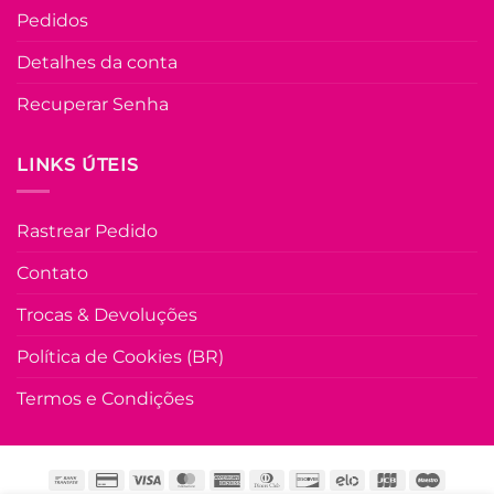
Pedidos
Vestido Canelad
De Algodão Marc
Detalhes da conta
– Vermelho
Recuperar Senha
R$
69.90
à Vist
no Pix
R$
69.90
LINKS ÚTEIS
Em até
3
x de
R$
25.45
(com
juros)
Rastrear Pedido
COMPRAR
Este
Contato
produto
Trocas & Devoluções
tem
várias
Política de Cookies (BR)
variante
As
Termos e Condições
opções
podem
ser
escolhi