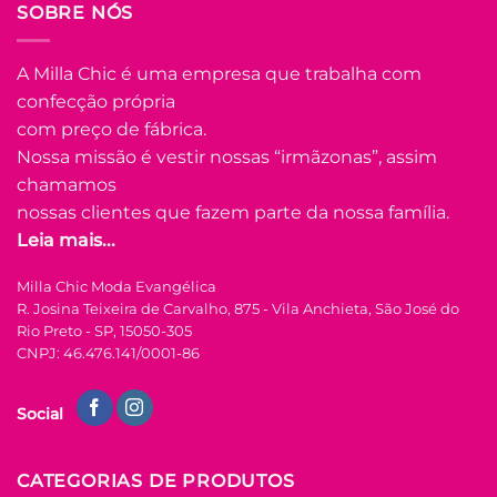
SOBRE NÓS
Este
produto
tem
A Milla Chic é uma empresa que trabalha com
várias
confecção própria
Adicionar
variantes.
à Lista
com preço de fábrica.
As
opções
Nossa missão é vestir nossas “irmãzonas”, assim
podem
chamamos
ser
nossas clientes que fazem parte da nossa família.
escolhidas
Leia mais...
na
FORA DE ESTOQUE
página
Milla Chic Moda Evangélica
do
R. Josina Teixeira de Carvalho, 875 - Vila Anchieta, São José do
produto
U
Rio Preto - SP, 15050-305
CNPJ: 46.476.141/0001-86
COLEÇÃO RESORT
Vestido Longo
Social
Lastex Viscolinho
Cilene – Amarelo
R$
99.90
à Vista
CATEGORIAS DE PRODUTOS
no Pix