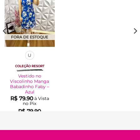
FORA DE ESTOQUE
U
COLEÇÃO RESORT
Vestido no
Viscolinho Manga
Babadinho Faby –
Azul
R$
79.90
à Vista
no Pix
R$
79.90
Em até
4
x de
R$
22.14
(com
juros)
COMPRAR