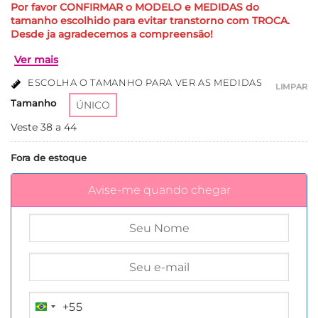
Por favor CONFIRMAR o MODELO e MEDIDAS do
tamanho escolhido para evitar transtorno com TROCA.
Desde ja agradecemos a compreensão!
ESCOLHA O TAMANHO PARA VER AS MEDIDAS
LIMPAR
Tamanho
ÚNICO
Veste 38 a 44
Fora de estoque
Ver mais
Avise-me quando chegar
+55
BRAZIL