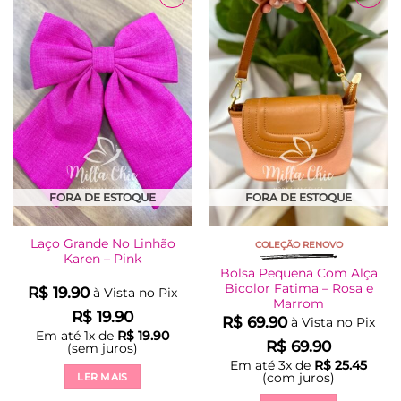
Adicionar
Adicionar
à Lista
à Lista
FORA DE ESTOQUE
FORA DE ESTOQUE
Laço Grande No Linhão
COLEÇÃO RENOVO
Karen – Pink
Bolsa Pequena Com Alça
Bicolor Fatima – Rosa e
R$
19.90
à Vista no Pix
Marrom
R$
19.90
R$
69.90
à Vista no Pix
Em até
1
x de
R$
19.90
R$
69.90
(sem juros)
Em até
3
x de
R$
25.45
(com juros)
LER MAIS