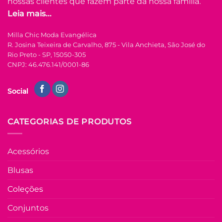
nossas clientes que fazem parte da nossa família.
escolhidas
Leia mais...
na
FORA DE ESTOQUE
página
Milla Chic Moda Evangélica
do
R. Josina Teixeira de Carvalho, 875 - Vila Anchieta, São José do
produto
U
Rio Preto - SP, 15050-305
CNPJ: 46.476.141/0001-86
COLEÇÃO RESORT
Vestido Lasie 100%
Social
Algodão Helena –
Azul
R$
149.90
à Vista
CATEGORIAS DE PRODUTOS
no Pix
R$
149.90
Em até
8
x de
Acessórios
R$
21.78
(com
juros)
Blusas
COMPRAR
Coleções
Este
produto
Conjuntos
tem