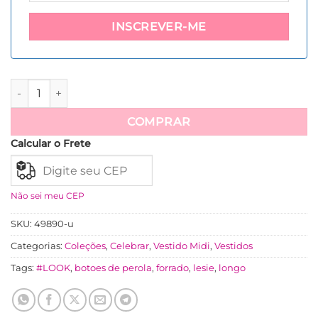
+55
Vestido Lesie Bordado Manga Raglan Com Lastex Nas Costas
COMPRAR
Calcular o Frete
Não sei meu CEP
SKU:
49890-u
Categorias:
Coleções
,
Celebrar
,
Vestido Midi
,
Vestidos
Tags:
#LOOK
,
botoes de perola
,
forrado
,
lesie
,
longo