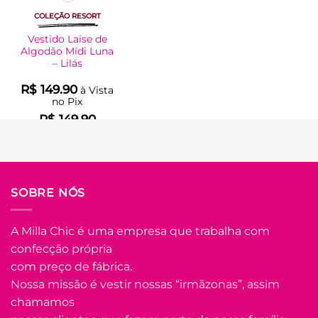
COLEÇÃO RESORT
Vestido Laise de
Algodão Mídi Luna
– Lilás
R$
149.90
à Vista
no Pix
R$
149.90
Em até
8
x de
R$
21.78
(com
juros)
COMPRAR
SOBRE NÓS
Este
produto
tem
A Milla Chic é uma empresa que trabalha com
várias
confecção própria
Adicionar
variantes.
à Lista
com preço de fábrica.
As
opções
Nossa missão é vestir nossas “irmãzonas”, assim
podem
chamamos
ser