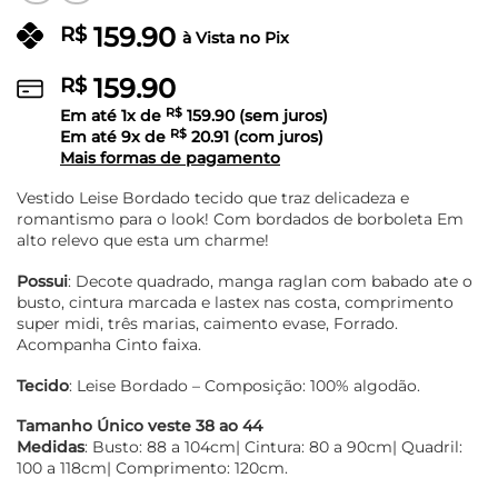
159.90
R$
à Vista no Pix
159.90
R$
Em até
1
x de
R$
159.90
(sem juros)
Em até
9
x de
R$
20.91
(com juros)
Mais formas de pagamento
Vestido Leise Bordado tecido que traz delicadeza e
romantismo para o look! Com bordados de borboleta Em
alto relevo que esta um charme!
Possui
: Decote quadrado, manga raglan com babado ate o
busto, cintura marcada e lastex nas costa, comprimento
super midi, três marias, caimento evase, Forrado.
Acompanha Cinto faixa.
Tecido
: Leise Bordado – Composição: 100% algodão.
Tamanho Único veste 38 ao 44
Medidas
: Busto: 88 a 104cm| Cintura: 80 a 90cm| Quadril:
100 a 118cm| Comprimento: 120cm.