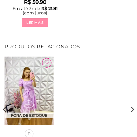
R$
59.90
Em até
3
x de
R$
21.81
(com juros)
LER MAIS
PRODUTOS RELACIONADOS
Adicionar
à Lista
FORA DE ESTOQUE
P