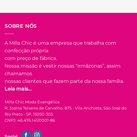
Em até
3
x de
R$
25.45
(com
juros)
COMPRAR
SOBRE NÓS
Este
produto
tem
A Milla Chic é uma empresa que trabalha com
várias
confecção própria
Adicionar
variantes.
à Lista
com preço de fábrica.
As
opções
Nossa missão é vestir nossas “irmãzonas”, assim
podem
chamamos
ser
nossas clientes que fazem parte da nossa família.
escolhidas
Leia mais...
na
FORA DE ESTOQUE
página
Milla Chic Moda Evangélica
do
R. Josina Teixeira de Carvalho, 875 - Vila Anchieta, São José do
produto
U
Rio Preto - SP, 15050-305
CNPJ: 46.476.141/0001-86
COLEÇÃO RESORT
Vestido Longo
Social