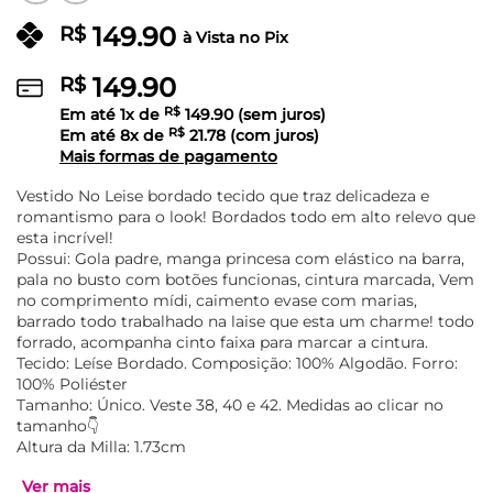
149.90
R$
à Vista no Pix
149.90
R$
Em até
1
x de
R$
149.90
(sem juros)
Em até
8
x de
R$
21.78
(com juros)
Mais formas de pagamento
Vestido No Leise bordado tecido que traz delicadeza e
romantismo para o look! Bordados todo em alto relevo que
esta incrível!
Possui: Gola padre, manga princesa com elástico na barra,
pala no busto com botões funcionas, cintura marcada, Vem
no comprimento mídi, caimento evase com marias,
barrado todo trabalhado na laise que esta um charme! todo
forrado, acompanha cinto faixa para marcar a cintura.
Tecido: Leíse Bordado. Composição: 100% Algodão. Forro:
100% Poliéster
Tamanho: Único. Veste 38, 40 e 42. Medidas ao clicar no
tamanho👇
Altura da Milla: 1.73cm