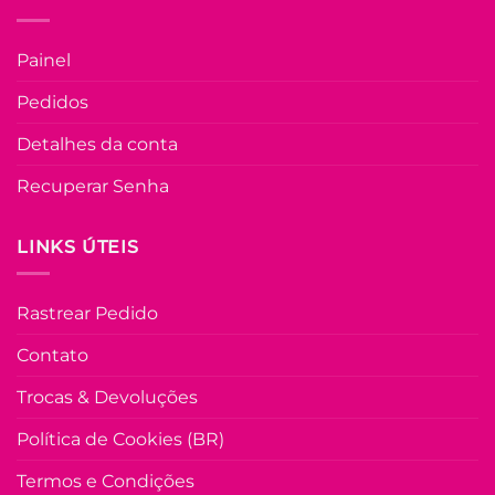
do
produto
U
Painel
COLEÇÃO RESORT
Pedidos
Vestido Com Last
Carla – Preto
Detalhes da conta
Recuperar Senha
R$
89.90
à Vist
no Pix
R$
89.90
LINKS ÚTEIS
Em até
5
x de
R$
20.19
(com
juros)
Rastrear Pedido
COMPRAR
Este
Contato
produto
Trocas & Devoluções
tem
várias
Política de Cookies (BR)
variante
As
Termos e Condições
opções