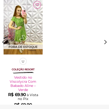
Adicionar
à Lista
FORA DE ESTOQUE
U
COLEÇÃO RESORT
Vestido no
Viscolycra Com
Babado Aline –
Verde
R$
69.90
à Vista
no Pix
R$
69.90