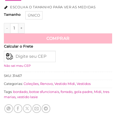
ESCOLHA O TAMANHO PARA VER AS MEDIDAS
Tamanho
ÚNICO
Vestido Laise Bordado Manga Princesa Midi Com Marias Kely
Ver mais
COMPRAR
Calcular o Frete
Não sei meu CEP
SKU:
31467
Categorias:
Coleções
,
Renovo
,
Vestido Midi
,
Vestidos
Tags:
bordado
,
botoe sfuncionais
,
forrado
,
gola padre
,
Midi
,
tres
marias
,
vestido lasie