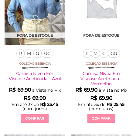
ser
ser
escolhidas
escolhidas
na
na
página
página
do
do
produto
produto
FORA DE ESTOQUE
FORA DE ESTOQUE
P
M
G
GG
P
M
G
GG
COLEÇÃO ESSÊNCIA
COLEÇÃO ESSÊNCIA
Camisa Nívea Em
Camisa Nívea Em
Viscose Acetinada – Azul
Viscose Acetinada –
Vermelho
R$
69.90
R$
69.90
à Vista no Pix
à Vista no Pix
R$
69.90
R$
69.90
Em até
3
x de
R$
25.45
Em até
3
x de
R$
25.45
(com juros)
(com juros)
COMPRAR
COMPRAR
Este
Este
produto
produto