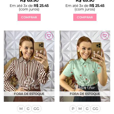
R$
69.90
R$
69.90
Em até
3
x de
R$
25.45
Em até
3
x de
R$
25.45
(com juros)
(com juros)
COMPRAR
COMPRAR
Este
Este
produto
produto
tem
tem
várias
várias
Adicionar
Adicionar
variantes.
variantes.
à Lista
à Lista
As
As
opções
opções
podem
podem
ser
ser
escolhidas
escolhidas
na
na
página
página
do
do
produto
produto
FORA DE ESTOQUE
FORA DE ESTOQUE
M
G
GG
P
M
G
GG