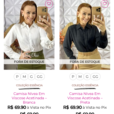
tem
tem
várias
várias
Adicionar
Adicionar
variantes.
variantes.
à Lista
à Lista
As
As
opções
opções
podem
podem
ser
ser
escolhidas
escolhidas
na
na
página
página
do
do
produto
produto
FORA DE ESTOQUE
FORA DE ESTOQUE
P
M
G
GG
P
M
G
GG
COLEÇÃO ESSÊNCIA
COLEÇÃO ESSÊNCIA
Camisa Nívea Em
Camisa Nívea Em
Viscose Acetinada –
Viscose Acetinada –
Branca
Preta
R$
69.90
R$
69.90
à Vista no Pix
à Vista no Pix