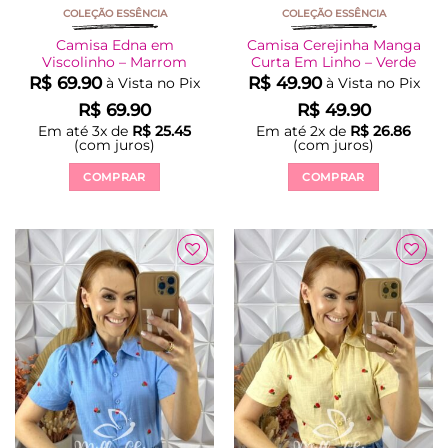
COLEÇÃO ESSÊNCIA
COLEÇÃO ESSÊNCIA
Camisa Edna em
Camisa Cerejinha Manga
Viscolinho – Marrom
Curta Em Linho – Verde
R$
69.90
R$
49.90
à Vista no Pix
à Vista no Pix
R$
69.90
R$
49.90
Em até
3
x de
R$
25.45
Em até
2
x de
R$
26.86
(com juros)
(com juros)
COMPRAR
COMPRAR
Este
Este
produto
produto
tem
tem
várias
várias
Adicionar
Adicionar
variantes.
variantes.
à Lista
à Lista
As
As
opções
opções
podem
podem
ser
ser
escolhidas
escolhidas
na
na
página
página