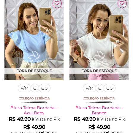
tem
tem
várias
várias
Adicionar
Adicionar
variantes.
variantes.
à Lista
à Lista
As
As
opções
opções
podem
podem
ser
ser
escolhidas
escolhidas
na
na
página
página
do
do
produto
produto
FORA DE ESTOQUE
FORA DE ESTOQUE
P/M
G
GG
P/M
G
GG
COLEÇÃO ESSÊNCIA
COLEÇÃO ESSÊNCIA
Blusa Telma Bordada –
Blusa Telma Bordada –
Azul Baby
Branca
R$
49.90
R$
49.90
à Vista no Pix
à Vista no Pix
R$
49.90
R$
49.90