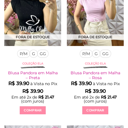
ser
ser
escolhidas
escolhidas
na
na
página
página
do
do
produto
produto
FORA DE ESTOQUE
FORA DE ESTOQUE
P/M
G
GG
P/M
G
GG
COLEÇÃO ELA
COLEÇÃO ELA
Blusa Pandora em Malha
Blusa Pandora em Malha
– Preta
– Rosa
R$
39.90
R$
39.90
à Vista no Pix
à Vista no Pix
R$
39.90
R$
39.90
Em até
2
x de
R$
21.47
Em até
2
x de
R$
21.47
(com juros)
(com juros)
COMPRAR
COMPRAR
Este
Este
produto
produto