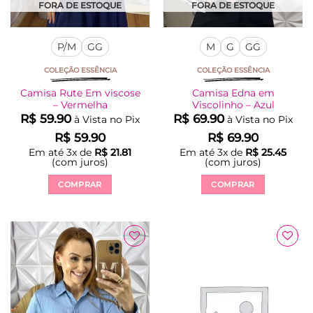
produto
produto
FORA DE ESTOQUE
FORA DE ESTOQUE
P/M
GG
M
G
GG
COLEÇÃO ESSÊNCIA
COLEÇÃO ESSÊNCIA
Camisa Rute Em viscose
Camisa Edna em
– Vermelha
Viscolinho – Azul
R$
59.90
R$
69.90
à Vista no Pix
à Vista no Pix
R$
59.90
R$
69.90
Em até
3
x de
R$
21.81
Em até
3
x de
R$
25.45
(com juros)
(com juros)
COMPRAR
COMPRAR
Este
Este
produto
produto
tem
tem
várias
várias
Adicionar
Adicionar
variantes.
variantes.
à Lista
à Lista
As
As
opções
opções
podem
podem