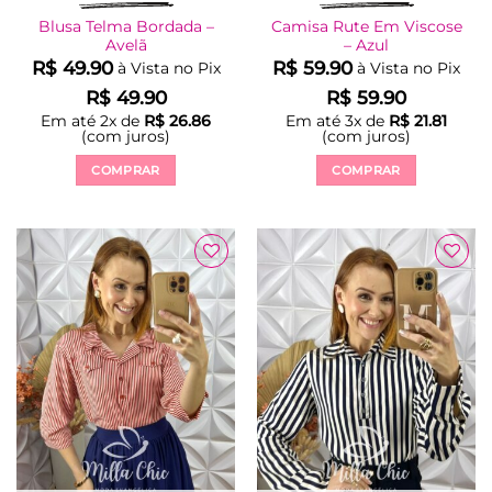
Blusa Telma Bordada –
Camisa Rute Em Viscose
Avelã
– Azul
R$
49.90
R$
59.90
à Vista no Pix
à Vista no Pix
R$
49.90
R$
59.90
Em até
2
x de
R$
26.86
Em até
3
x de
R$
21.81
(com juros)
(com juros)
COMPRAR
COMPRAR
Este
Este
produto
produto
tem
tem
várias
várias
Adicionar
Adicionar
variantes.
variantes.
à Lista
à Lista
As
As
opções
opções
podem
podem
ser
ser
escolhidas
escolhidas
na
na
página
página
do
do