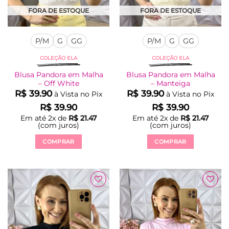
FORA DE ESTOQUE
FORA DE ESTOQUE
P/M
G
GG
P/M
G
GG
COLEÇÃO ELA
COLEÇÃO ELA
Blusa Pandora em Malha
Blusa Pandora em Malha
– Off White
– Manteiga
R$
39.90
R$
39.90
à Vista no Pix
à Vista no Pix
R$
39.90
R$
39.90
Em até
2
x de
R$
21.47
Em até
2
x de
R$
21.47
(com juros)
(com juros)
COMPRAR
COMPRAR
Este
Este
produto
produto
tem
tem
várias
várias
Adicionar
Adicionar
variantes.
variantes.
à Lista
à Lista
As
As
opções
opções
podem
podem