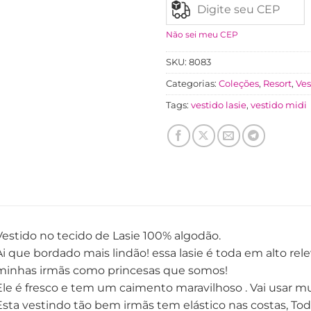
Não sei meu CEP
SKU:
8083
Categorias:
Coleções
,
Resort
,
Ves
Tags:
vestido lasie
,
vestido midi
Vestido no tecido de Lasie 100% algodão.
Ai que bordado mais lindão! essa lasie é toda em alto rel
minhas irmãs como princesas que somos!
Ele é fresco e tem um caimento maravilhoso . Vai usar mu
Esta vestindo tão bem irmãs tem elástico nas costas, Tod