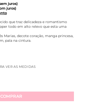
sem juros)
om juros)
ento
ecido que traz delicadeza e romantismo
pper todo em alto relevo que esta uma
s Marias, decote coração, manga princesa,
m, pala na cintura.
RA VER AS MEDIDAS
 Bordado Com Guipper Helena - Rosa quantidade
COMPRAR