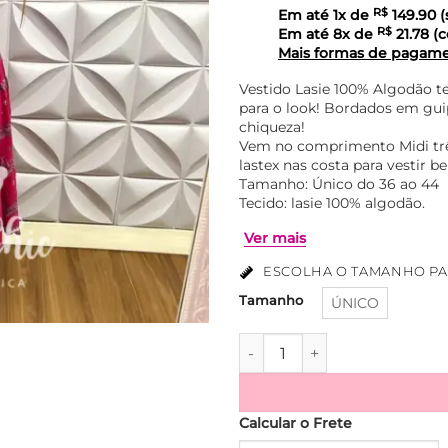
Em até
1
x de
R$
149.90
(
Em até
8
x de
R$
21.78
(c
Mais formas de pagam
Vestido Lasie 100% Algodão t
para o look! Bordados em gui
chiqueza!
Vem no comprimento Midi trê
lastex nas costa para vestir be
Tamanho: Único do 36 ao 44
Tecido: lasie 100% algodão.
ESCOLHA O TAMANHO PA
Tamanho
ÚNICO
Ver mais
Vestido Laíse 100% Algodão
Calcular o Frete