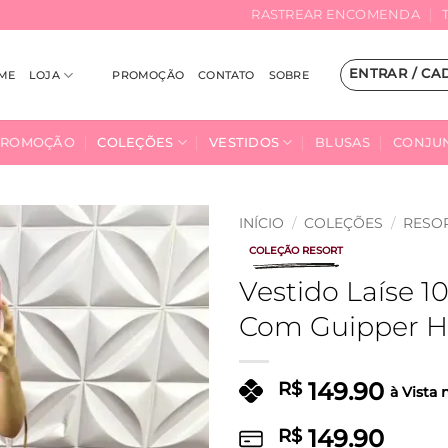
RASTREAR ENCOMENDA
ENTRAR / CA
ME
LOJA
PROMOÇÃO
CONTATO
SOBRE
PROMOÇÃO
COLEÇÕES
VESTIDOS
BLUSAS
CONJU
INÍCIO
/
COLEÇÕES
/
RESO
COLEÇÃO RESORT
Adicionar
Vestido Laíse 
à Lista
Com Guipper H
149.90
R$
à Vista 
149.90
R$