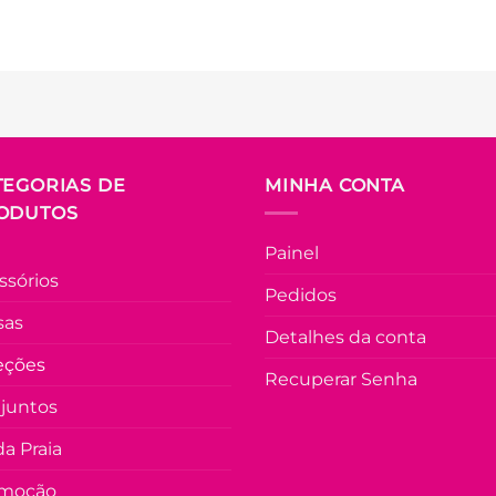
TEGORIAS DE
MINHA CONTA
ODUTOS
Painel
ssórios
Pedidos
sas
Detalhes da conta
eções
Recuperar Senha
juntos
a Praia
moção