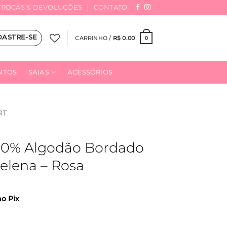
TROCAS & DEVOLUÇÕES
CONTATO
DASTRE-SE
CARRINHO /
R$
0.00
0
NTOS
SAIAS
ACESSÓRIOS
RT
100% Algodão Bordado
elena – Rosa
no Pix