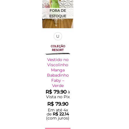
Adicionar
à Lista
FORA DE
ESTOQUE
U
COLEÇÃO
RESORT
Vestido no
Viscolinho
Manga
Babadinho
Faby –
Verde
R$
79.90
à
Vista no Pix
R$
79.90
Em até
4
x
de
R$
22.14
(com juros)