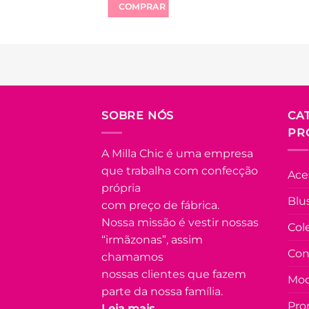
COMPRAR
Este
produto
tem
várias
Adicionar
variantes.
à Lista
As
FORA DE
SOBRE NÓS
CA
opções
ESTOQUE
PR
podem
ser
A Milla Chic é uma empresa
escolhidas
U
que trabalha com confecção
Ace
na
própria
COLEÇÃO
página
Blu
RESORT
com preço de fábrica.
do
Nossa missão é vestir nossas
Vestido
Col
produto
com Lastex
“irmãzonas”, assim
e Manga
Con
chamamos
Princesa
Carla –
nossas clientes que fazem
Mod
Verde
parte da nossa família.
R$
89.90
à
Pro
Leia mais...