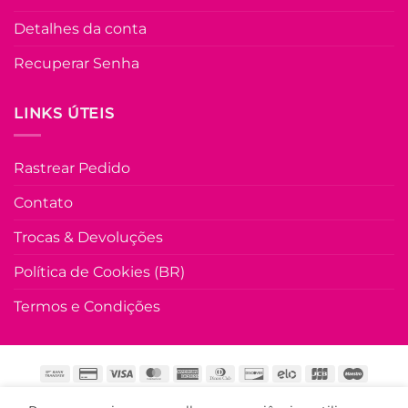
Branca
R$
59.90
à Vist
Detalhes da conta
no Pix
R$
59.90
Recuperar Senha
Em até
3
x de
R$
21.81
(com juro
LINKS ÚTEIS
COMPRAR
Este
Rastrear Pedido
produto
tem
Contato
várias
variante
Trocas & Devoluções
As
opções
Política de Cookies (BR)
podem
Termos e Condições
ser
escolhi
na
página
do
HOME
LOJA
PROMOÇÃO
CONTATO
SOBRE
produto