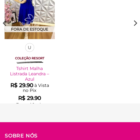
FORA DE ESTOQUE
U
COLEÇÃO RESORT
Tshirt Malha
Listrada Leandra –
Azul
R$
29.90
à Vista
no Pix
R$
29.90
Em até
1
x de
R$
29.90
(sem
juros)
COMPRAR
Este
SOBRE NÓS
produto