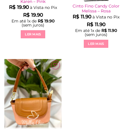
Karen – Pink
Cinto Fino Candy Color
R$
19.90
à Vista no Pix
Melissa – Rosa
R$
19.90
R$
11.90
à Vista no Pix
Em até
1
x de
R$
19.90
R$
11.90
(sem juros)
Em até
1
x de
R$
11.90
(sem juros)
LER MAIS
LER MAIS
Adicionar
à Lista