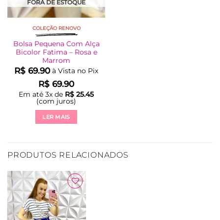
FORA DE ESTOQUE
COLEÇÃO RENOVO
Bolsa Pequena Com Alça
Bicolor Fatima – Rosa e
Marrom
R$
69.90
à Vista no Pix
R$
69.90
Em até
3
x de
R$
25.45
(com juros)
LER MAIS
PRODUTOS RELACIONADOS
Adicionar
à Lista