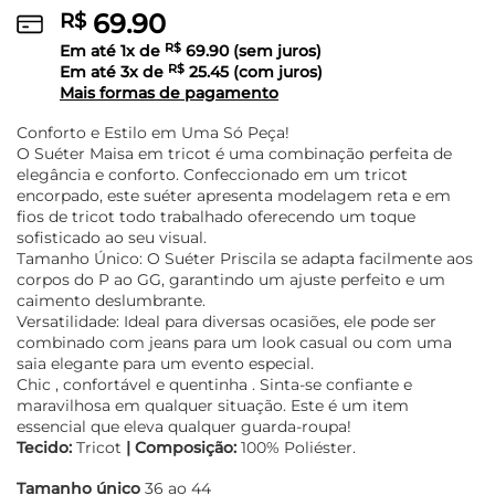
69.90
R$
Em até
1
x de
R$
69.90
(sem juros)
Em até
3
x de
R$
25.45
(com juros)
Mais formas de pagamento
Conforto e Estilo em Uma Só Peça!
O Suéter Maisa em tricot é uma combinação perfeita de
elegância e conforto. Confeccionado em um tricot
encorpado, este suéter apresenta modelagem reta e em
fios de tricot todo trabalhado oferecendo um toque
sofisticado ao seu visual.
Tamanho Único: O Suéter Priscila se adapta facilmente aos
corpos do P ao GG, garantindo um ajuste perfeito e um
caimento deslumbrante.
Versatilidade: Ideal para diversas ocasiões, ele pode ser
combinado com jeans para um look casual ou com uma
saia elegante para um evento especial.
Chic , confortável e quentinha . Sinta-se confiante e
maravilhosa em qualquer situação. Este é um item
essencial que eleva qualquer guarda-roupa!
Tecido:
Tricot
| Composição:
100% Poliéster.
Tamanho único
36 ao 44