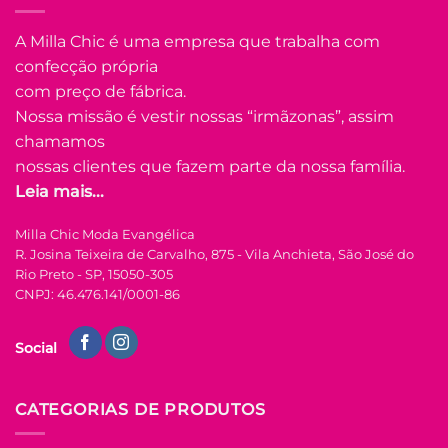
tem
várias
A Milla Chic é uma empresa que trabalha com
Adicionar
variantes.
confecção própria
à Lista
As
com preço de fábrica.
opções
Nossa missão é vestir nossas “irmãzonas”, assim
podem
ser
chamamos
escolhidas
nossas clientes que fazem parte da nossa família.
na
Leia mais...
FORA DE ESTOQUE
página
do
Milla Chic Moda Evangélica
produto
M
G
R. Josina Teixeira de Carvalho, 875 - Vila Anchieta, São José do
Rio Preto - SP, 15050-305
COLEÇÃO RESORT
CNPJ: 46.476.141/0001-86
Camisa Lasie
Algodão Kelly –
Social
Branca
R$
59.90
à Vista
no Pix
CATEGORIAS DE PRODUTOS
R$
59.90
Em até
3
x de