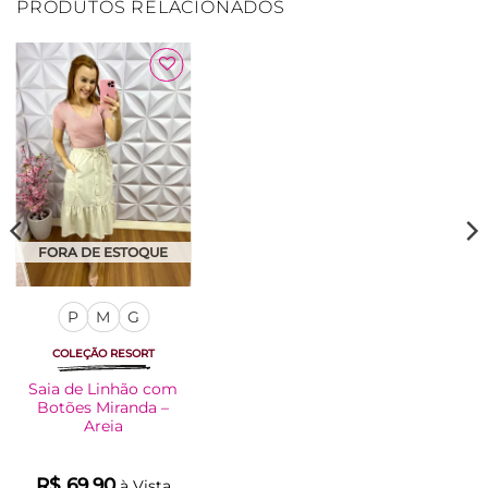
PRODUTOS RELACIONADOS
Adicionar
Adicionar
à Lista
à Lista
FORA DE ESTOQUE
FORA DE ESTOQUE
Laço Grande No
P
M
G
Linhão Karen – Pink
COLEÇÃO RESORT
R$
19.90
à Vista
Saia de Linhão com
no Pix
Botões Miranda –
Areia
R$
19.90
Em até
1
x de
R$
19.90
(sem
R$
69.90
à Vista
juros)