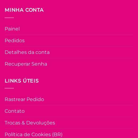
escolhidas
MINHA CONTA
na
FORA DE ESTOQU
página
do
Painel
produto
U
Pedidos
COLEÇÃO RESORT
Detalhes da conta
Vestido Moletinh
com Bolso Conf
Recuperar Senha
Sara – Preto
LINKS ÚTEIS
R$
69.90
à Vist
no Pix
R$
69.90
Rastrear Pedido
Em até
3
x de
R$
25.45
(com
juros)
Contato
COMPRAR
Trocas & Devoluções
Este
produto
Política de Cookies (BR)