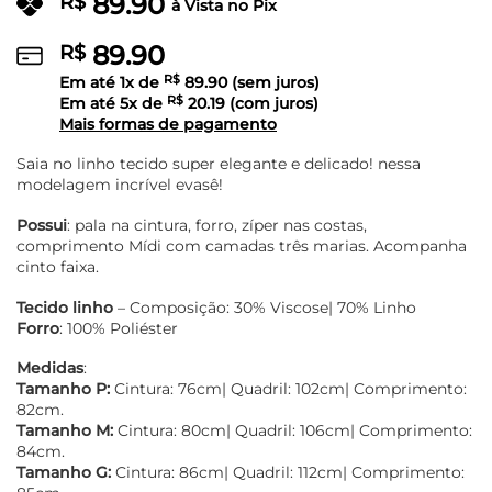
89.90
R$
à Vista no Pix
89.90
R$
Em até
1
x de
R$
89.90
(sem juros)
Em até
5
x de
R$
20.19
(com juros)
Mais formas de pagamento
Saia no linho tecido super elegante e delicado! nessa
modelagem incrível evasê!
Possui
: pala na cintura, forro, zíper nas costas,
comprimento Mídi com camadas três marias. Acompanha
cinto faixa.
Tecido
linho
– Composição: 30% Viscose| 70% Linho
Forro
: 100% Poliéster
Medidas
:
Tamanho P:
Cintura: 76cm| Quadril: 102cm| Comprimento:
82cm.
Tamanho M:
Cintura: 80cm| Quadril: 106cm| Comprimento:
84cm.
Tamanho G:
Cintura: 86cm| Quadril: 112cm| Comprimento: