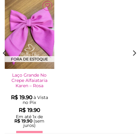
Adicionar
à Lista
FORA DE ESTOQUE
Laço Grande No
Crepe Alfaiataria
Karen – Rosa
R$
19.90
à Vista
no Pix
R$
19.90
Em até
1
x de
R$
19.90
(sem
juros)
LER MAIS