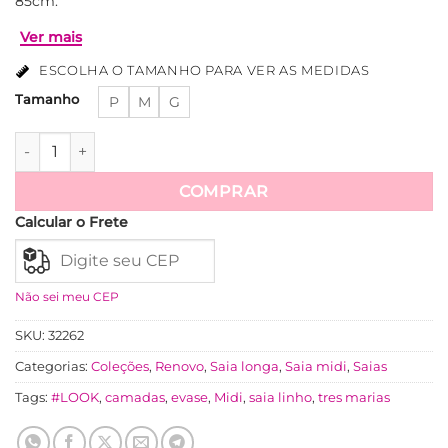
85cm.
ESCOLHA O TAMANHO PARA VER AS MEDIDAS
Tamanho
P
M
G
Saia Linho Com Camadas Três Marias Mídi Stela - Pink quan
Ver mais
COMPRAR
Calcular o Frete
Não sei meu CEP
SKU:
32262
Categorias:
Coleções
,
Renovo
,
Saia longa
,
Saia midi
,
Saias
Tags:
#LOOK
,
camadas
,
evase
,
Midi
,
saia linho
,
tres marias