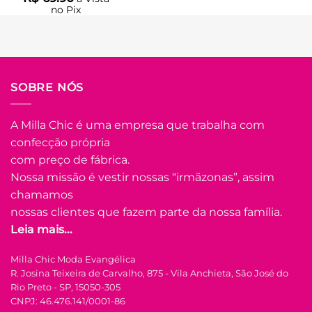
no Pix
LER MAIS
R$
69.90
Em até
3
x de
R$
25.45
(com
juros)
COMPRAR
SOBRE NÓS
Adicio
Este
à List
produto
A Milla Chic é uma empresa que trabalha com
tem
confecção própria
várias
Adicionar
variantes.
com preço de fábrica.
à Lista
As
Nossa missão é vestir nossas “irmãzonas”, assim
opções
FORA DE ESTOQU
chamamos
podem
nossas clientes que fazem parte da nossa família.
ser
Leia mais...
Laço Médio No
escolhidas
Crepe Lara – Ros
na
Balé
FORA DE ESTOQUE
Milla Chic Moda Evangélica
página
R. Josina Teixeira de Carvalho, 875 - Vila Anchieta, São José do
do
R$
15.00
à Vist
Rio Preto - SP, 15050-305
no Pix
produto
P
M
G
GG
CNPJ: 46.476.141/0001-86
R$
15.00