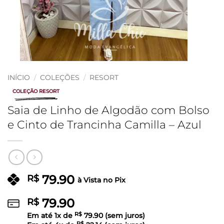
INÍCIO
/
COLEÇÕES
/
RESORT
COLEÇÃO RESORT
Saia de Linho de Algodão com Bolso
e Cinto de Trancinha Camilla – Azul
79.90
R$
à Vista no Pix
79.90
R$
Em até
1
x de
R$
79.90
(sem juros)
R$