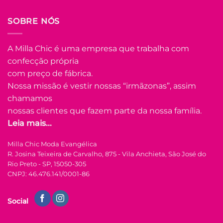
juros)
COMPRAR
SOBRE NÓS
Este
produto
A Milla Chic é uma empresa que trabalha com
tem
confecção própria
várias
Adicionar
variantes.
com preço de fábrica.
à Lista
As
Nossa missão é vestir nossas “irmãzonas”, assim
opções
chamamos
podem
nossas clientes que fazem parte da nossa família.
ser
Leia mais...
escolhidas
na
FORA DE ESTOQUE
Milla Chic Moda Evangélica
página
R. Josina Teixeira de Carvalho, 875 - Vila Anchieta, São José do
do
Rio Preto - SP, 15050-305
produto
P
M
G
CNPJ: 46.476.141/0001-86
COLEÇÃO RESORT
Social
Saia de Linhão com
Botões Miranda –
Areia