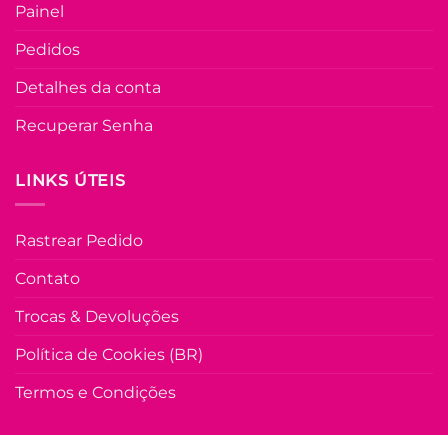
Painel
produto
U
Pedidos
COLEÇÃO RESORT
Detalhes da conta
Vestido Moletinh
com Bolso Conf
Recuperar Senha
Sara – Verde
LINKS ÚTEIS
R$
69.90
à Vist
no Pix
R$
69.90
Rastrear Pedido
Em até
3
x de
R$
25.45
(com
juros)
Contato
COMPRAR
Trocas & Devoluções
Este
produto
Política de Cookies (BR)
tem
várias
Termos e Condições
variante
As