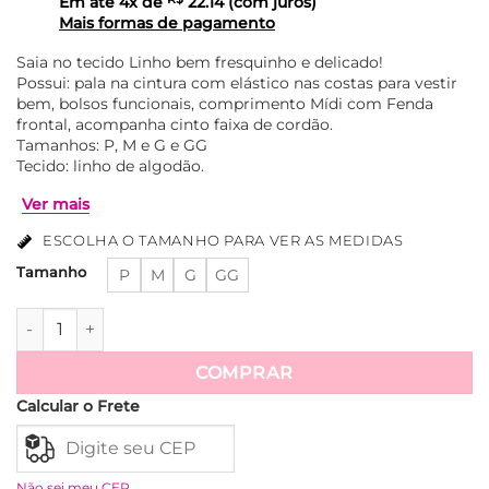
Em até
4
x de
22.14
(com juros)
Mais formas de pagamento
Saia no tecido Linho bem fresquinho e delicado!
Possui: pala na cintura com elástico nas costas para vestir
bem, bolsos funcionais, comprimento Mídi com Fenda
frontal, acompanha cinto faixa de cordão.
Tamanhos: P, M e G e GG
Tecido: linho de algodão.
ESCOLHA O TAMANHO PARA VER AS MEDIDAS
Tamanho
P
M
G
GG
Saia de Linho de Algodão com Bolso e Cinto de Trancinha Ca
Ver mais
COMPRAR
Calcular o Frete
Não sei meu CEP