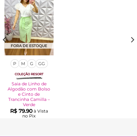
Adicionar
à Lista
FORA DE ESTOQUE
P
M
G
GG
COLEÇÃO RESORT
Saia de Linho de
Algodão com Bolso
e Cinto de
Trancinha Camilla –
Verde
R$
79.90
à Vista
no Pix
R$
79.90
Em até
4
x de
R$
22.14
(com