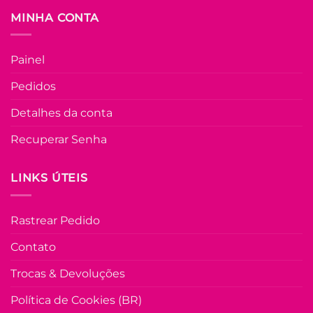
escolhidas
MINHA CONTA
na
FORA DE ESTOQU
página
do
Painel
produto
M
G
GG
Pedidos
COLEÇÃO RESORT
Detalhes da conta
Chemise Sarja Mí
Eduarda – Rosa
Recuperar Senha
LINKS ÚTEIS
R$
99.90
à Vist
no Pix
R$
99.90
Rastrear Pedido
Em até
5
x de
R$
22.44
(com
juros)
Contato
COMPRAR
Trocas & Devoluções
Este
produto
Política de Cookies (BR)
tem