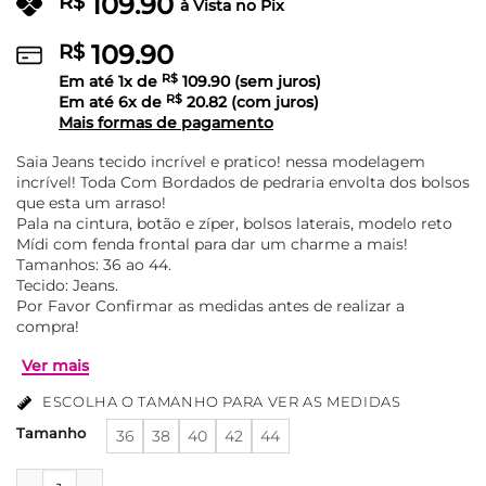
109.90
R$
à Vista no Pix
109.90
R$
Em até
1
x de
R$
109.90
(sem juros)
Em até
6
x de
R$
20.82
(com juros)
Mais formas de pagamento
Saia Jeans tecido incrível e pratico! nessa modelagem
incrível! Toda Com Bordados de pedraria envolta dos bolsos
que esta um arraso!
Pala na cintura, botão e zíper, bolsos laterais, modelo reto
Mídi com fenda frontal para dar um charme a mais!
Tamanhos: 36 ao 44.
Tecido: Jeans.
Por Favor Confirmar as medidas antes de realizar a
compra!
ESCOLHA O TAMANHO PARA VER AS MEDIDAS
Tamanho
36
38
40
42
44
Saia Jeans Com Fendas Frontal E Pedrarias Liana - Azul qua