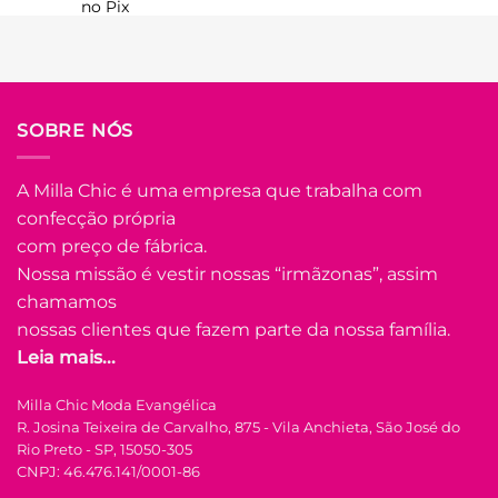
no Pix
R$
99.90
Em até
5
x de
R$
22.44
(com
juros)
COMPRAR
SOBRE NÓS
Este
produto
A Milla Chic é uma empresa que trabalha com
tem
confecção própria
várias
Adicionar
variantes.
com preço de fábrica.
à Lista
As
Nossa missão é vestir nossas “irmãzonas”, assim
opções
chamamos
podem
nossas clientes que fazem parte da nossa família.
ser
Leia mais...
escolhidas
na
FORA DE ESTOQUE
Milla Chic Moda Evangélica
página
R. Josina Teixeira de Carvalho, 875 - Vila Anchieta, São José do
do
Rio Preto - SP, 15050-305
produto
P
M
G
GG
CNPJ: 46.476.141/0001-86