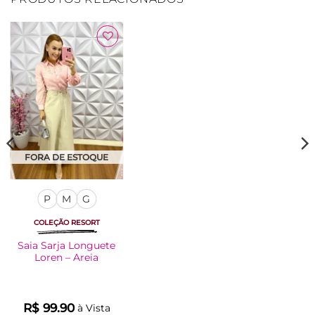
Adicionar
à Lista
FORA DE ESTOQUE
P
M
G
COLEÇÃO RESORT
Saia Sarja Longuete
Loren – Areia
R$
99.90
à Vista