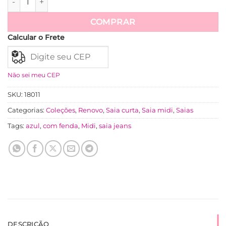
Ver mais
COMPRAR
Calcular o Frete
Não sei meu CEP
SKU:
18011
Categorias:
Coleções
,
Renovo
,
Saia curta
,
Saia midi
,
Saias
Tags:
azul
,
com fenda
,
Midi
,
saia jeans
DESCRIÇÃO