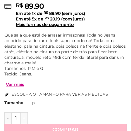
89.90
R$
Em até
1
x de
R$
89.90
(sem juros)
Em até
5
x de
R$
20.19
(com juros)
Mais formas de pagamento
Que saia que está de arrasar irmãzonas! Toda no Jeans
colorido para deixar o look super moderno! Toda com
elastano, pala na cintura, dois bolsos na frente e dois bolsos
atrás, elástico na cintura na parte de trás para ficar bem
cinturada, modelo reto Mídi com fenda lateral para dar um
charme a mais!
Tamanhos: P,M e G
Tecido: Jeans.
ESCOLHA O TAMANHO PARA VER AS MEDIDAS
Tamanho
P
Saia Jeans com Fenda Yara - Preto quantidade
Ver mais
COMPRAR