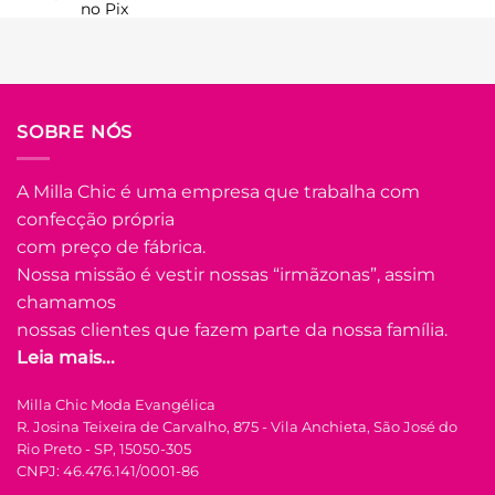
no Pix
R$
99.90
Em até
5
x de
R$
22.44
(com
juros)
COMPRAR
SOBRE NÓS
Este
produto
A Milla Chic é uma empresa que trabalha com
tem
confecção própria
várias
Adicionar
variantes.
com preço de fábrica.
à Lista
As
Nossa missão é vestir nossas “irmãzonas”, assim
opções
chamamos
podem
nossas clientes que fazem parte da nossa família.
ser
Leia mais...
escolhidas
na
FORA DE ESTOQUE
Milla Chic Moda Evangélica
página
R. Josina Teixeira de Carvalho, 875 - Vila Anchieta, São José do
do
Rio Preto - SP, 15050-305
produto
M
G
GG
CNPJ: 46.476.141/0001-86