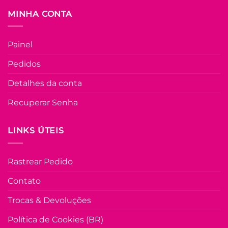
escolhidas
MINHA CONTA
na
FORA DE ESTOQU
página
do
Painel
produto
P
M
G
Pedidos
COLEÇÃO RESORT
Detalhes da conta
Saia de Linhão c
Botões Miranda 
Recuperar Senha
Areia
LINKS ÚTEIS
R$
69.90
à Vist
no Pix
R$
69.90
Rastrear Pedido
Em até
3
x de
R$
25.45
(com
juros)
Contato
COMPRAR
Trocas & Devoluções
Este
produto
Política de Cookies (BR)
tem