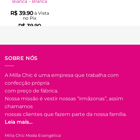
Bianca – Branca
R$
39.90
à Vista
no Pix
R$
39.90
Em até
2
x de
R$
21.47
(com juros)
COMPRAR
SOBRE NÓS
Este
produto
tem
A Milla Chic é uma empresa que trabalha com
várias
confecção própria
Adicionar
variantes.
à Lista
com preço de fábrica.
As
opções
Nossa missão é vestir nossas “irmãzonas”, assim
podem
chamamos
ser
nossas clientes que fazem parte da nossa família.
escolhidas
Leia mais...
na
FORA DE ESTOQUE
página
Milla Chic Moda Evangélica
do