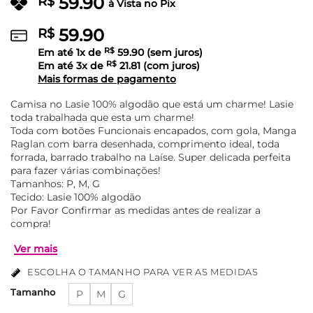
59.90
R$
à Vista no Pix
59.90
R$
Em até
1
x de
R$
59.90
(sem juros)
Em até
3
x de
R$
21.81
(com juros)
Mais formas de pagamento
Camisa no Lasie 100% algodão que está um charme! Lasie
toda trabalhada que esta um charme!
Toda com botões Funcionais encapados, com gola, Manga
Raglan com barra desenhada, comprimento ideal, toda
forrada, barrado trabalho na Laíse. Super delicada perfeita
para fazer várias combinações!
Tamanhos: P, M, G
Tecido: Lasie 100% algodão
Por Favor Confirmar as medidas antes de realizar a
compra!
ESCOLHA O TAMANHO PARA VER AS MEDIDAS
Tamanho
P
M
G