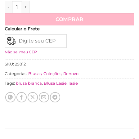
Camisa Laise 100% Algodão Manga Raglan Jeniffer - Verde 
Ver mais
COMPRAR
Calcular o Frete
Não sei meu CEP
SKU:
29812
Categorias:
Blusas
,
Coleções
,
Renovo
Tags:
blusa branca
,
Blusa Lasie
,
lasie