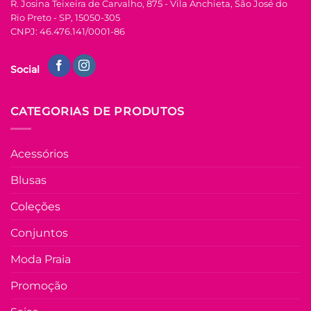
R. Josina Teixeira de Carvalho, 875 - Vila Anchieta, São José do
produto
P
M
G
GG
Rio Preto - SP, 15050-305
CNPJ: 46.476.141/0001-86
COLEÇÃO RESORT
Camisa de Linho
Social
Bordada Manga
Longa Antonia –
Azul
R$
69.90
à Vista
CATEGORIAS DE PRODUTOS
no Pix
R$
69.90
Em até
3
x de
Acessórios
R$
25.45
(com
juros)
Blusas
COMPRAR
Coleções
Este
produto
Conjuntos
tem
várias
Moda Praia
Adicio
variantes.
à List
As
Promoção
opções