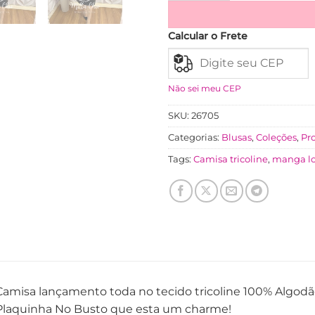
Calcular o Frete
Não sei meu CEP
SKU:
26705
Categorias:
Blusas
,
Coleções
,
Pr
Tags:
Camisa tricoline
,
manga l
Camisa lançamento toda no tecido tricoline 100% Algod
Plaquinha No Busto que esta um charme!