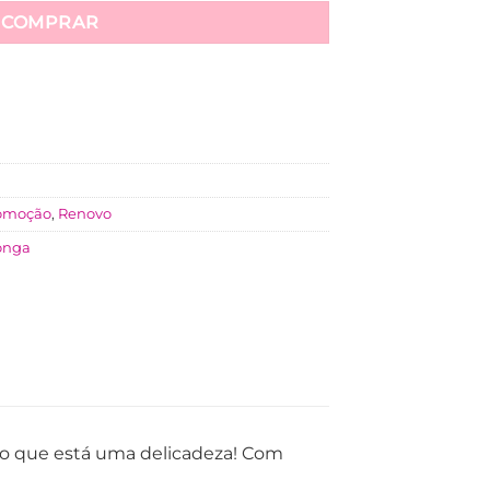
COMPRAR
omoção
,
Renovo
onga
ão que está uma delicadeza! Com