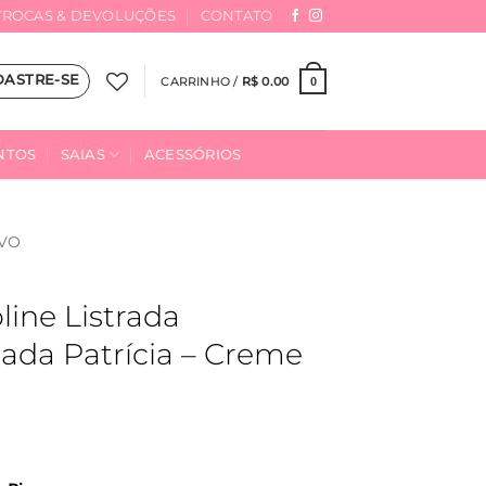
TROCAS & DEVOLUÇÕES
CONTATO
DASTRE-SE
CARRINHO /
R$
0.00
0
NTOS
SAIAS
ACESSÓRIOS
VO
line Listrada
ada Patrícia – Creme