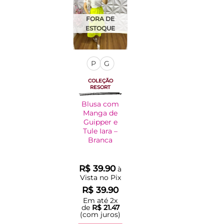
Adicionar
à Lista
FORA DE
ESTOQUE
P
G
COLEÇÃO
RESORT
Blusa com
Manga de
Guipper e
Tule Iara –
Branca
R$
39.90
à
Vista no Pix
R$
39.90
Em até
2
x
de
R$
21.47
(com juros)