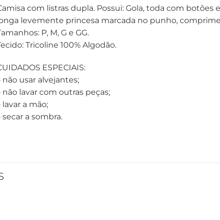
Camisa com listras dupla. Possui: Gola, toda com botões
longa levemente princesa marcada no punho, comprimen
Tamanhos: P, M, G e GG.
Tecido: Tricoline 100% Algodão.
CUIDADOS ESPECIAIS:
– não usar alvejantes;
– não lavar com outras peças;
 lavar a mão;
– secar a sombra.
S