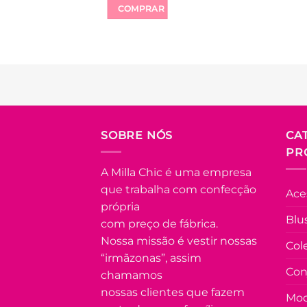
COMPRAR
Este
produto
tem
várias
variantes.
Adicionar
As
à Lista
opções
FORA DE
SOBRE NÓS
CA
podem
ESTOQUE
PR
ser
escolhidas
A Milla Chic é uma empresa
na
P
M
G
que trabalha com confecção
Ace
página
GG
própria
do
Blu
com preço de fábrica.
COLEÇÃO
produto
RESORT
Nossa missão é vestir nossas
Col
“irmãzonas”, assim
Camisa de
Con
Linho
chamamos
Bordada
nossas clientes que fazem
Manga
Mod