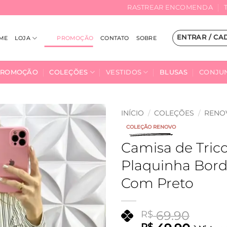
RASTREAR ENCOMENDA
ENTRAR / CA
ME
LOJA
PROMOÇÃO
CONTATO
SOBRE
PROMOÇÃO
COLEÇÕES
VESTIDOS
BLUSAS
CONJU
INÍCIO
/
COLEÇÕES
/
RENO
COLEÇÃO RENOVO
Adicionar
Camisa de Trico
à Lista
Plaquinha Bord
Com Preto
69.90
R$