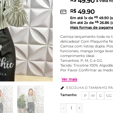
49.90
R$
à Vista n
49.90
R$
Em até
1
x de
R$
49.90
(s
Em até
2
x de
R$
26.86
(
Mais formas de pagam
Camisa lançamento toda no t
delicadeza! Com Plaquinha N
Camisa com listras dupla. Po
funcionais, manga longa lev
comprimento ideal.
Tamanhos: P, M, G e GG.
Tecido: Tricoline 100% Algodã
Por Favor Confirmar as medid
ESCOLHA O TAMANHO PA
Tamanho
P
M
G
GG
Ver mais
Camisa de Tricoline Listrad