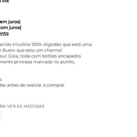
o Pix
em juros)
com juros)
ento
ecido tricoline 100% Algodão que está uma
o Busto que esta um charme!
ssui: Gola, toda com botões encapados
emente princesa marcada no punho,
o.
as antes de realizar a compra!
RA VER AS MEDIDAS
a Plaquinha Bordada Patrícia - Creme Com Preto quantidade