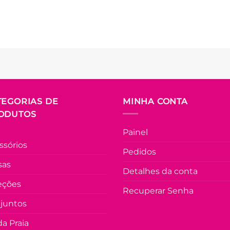
TEGORIAS DE
MINHA CONTA
ODUTOS
Painel
ssórios
Pedidos
sas
Detalhes da conta
eções
Recuperar Senha
juntos
a Praia