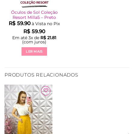
COLEÇÃO RESORT
Óculos de Sol Coleção
Resort Milla5 – Preto
R$
59.90
à Vista no Pix
R$
59.90
Em até
3
x de
R$
21.81
(com juros)
LER MAIS
PRODUTOS RELACIONADOS
Adicionar
à Lista