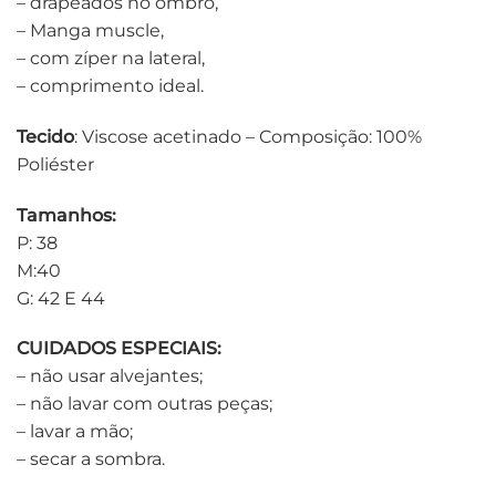
– drapeados no ombro,
– Manga muscle,
– com zíper na lateral,
– comprimento ideal.
Tecido
: Viscose acetinado – Composição: 100%
Poliéster
Tamanhos:
P: 38
M:40
G: 42 E 44
CUIDADOS ESPECIAIS:
– não usar alvejantes;
– não lavar com outras peças;
– lavar a mão;
– secar a sombra.