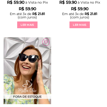
R$
59.90
R$
59.90
à Vista no Pix
à Vista no Pix
R$
59.90
R$
59.90
Em até
3
x de
R$
21.81
Em até
3
x de
R$
21.81
(com juros)
(com juros)
LER MAIS
LER MAIS
Adicionar
à Lista
FORA DE ESTOQUE