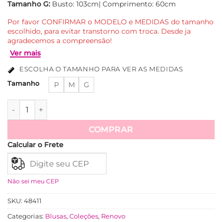
Tamanho G:
Busto: 103cm| Comprimento: 60cm
Por favor CONFIRMAR o MODELO e MEDIDAS do tamanho
escolhido, para evitar transtorno com troca. Desde ja
agradecemos a compreensão!
ESCOLHA O TAMANHO PARA VER AS MEDIDAS
Tamanho
P
M
G
Blusa Viscose Acetinada Manga Muscle Com Drapeados No Om
COMPRAR
Ver mais
Calcular o Frete
Não sei meu CEP
SKU:
48411
Categorias:
Blusas
,
Coleções
,
Renovo