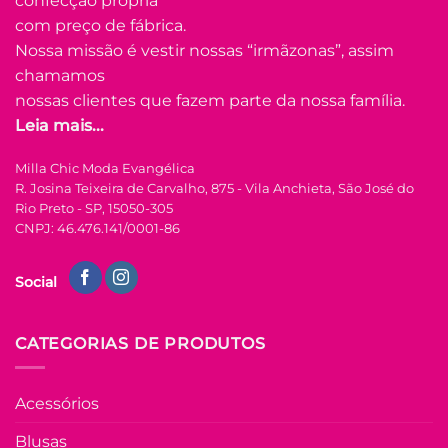
confecção própria
Adicionar
variantes.
à Lista
com preço de fábrica.
As
opções
Nossa missão é vestir nossas “irmãzonas”, assim
podem
chamamos
ser
nossas clientes que fazem parte da nossa família.
escolhidas
Leia mais...
na
FORA DE ESTOQUE
página
Milla Chic Moda Evangélica
do
R. Josina Teixeira de Carvalho, 875 - Vila Anchieta, São José do
produto
P
M
G
GG
Rio Preto - SP, 15050-305
CNPJ: 46.476.141/0001-86
COLEÇÃO RESORT
Blusa com Manga
Social
Babadinho de Lasie
Leticia – Azul
R$
49.90
à Vista
CATEGORIAS DE PRODUTOS
no Pix
R$
49.90
Em até
2
x de
Acessórios
R$
26.86
(com
juros)
Blusas