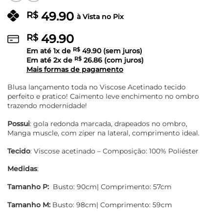
49.90
R$
à Vista no Pix
49.90
R$
Em até
1
x de
R$
49.90
(sem juros)
Em até
2
x de
R$
26.86
(com juros)
Mais formas de pagamento
Blusa lançamento toda no Viscose Acetinado tecido
perfeito e pratico! Caimento leve enchimento no ombro
trazendo modernidade!
Possui
: gola redonda marcada, drapeados no ombro,
Manga muscle, com zíper na lateral, comprimento ideal.
Tecido
: Viscose acetinado – Composição: 100% Poliéster
Medidas
:
Tamanho P:
Busto: 90cm| Comprimento: 57cm
Tamanho M:
Busto: 98cm| Comprimento: 59cm