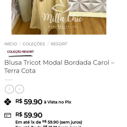
INÍCIO
/
COLEÇÕES
/
RESORT
COLEÇÃO RESORT
Blusa Tricot Modal Bordada Carol –
Terra Cota
59.90
R$
à Vista no Pix
59.90
R$
Em até
1
x de
R$
59.90
(sem juros)
R$