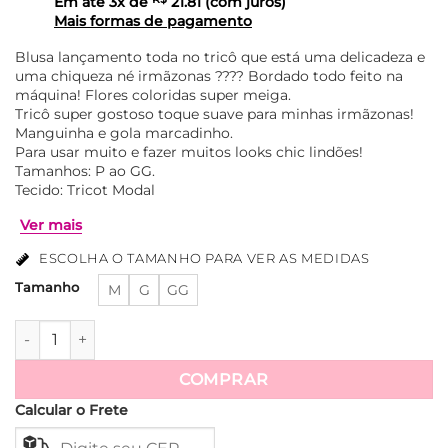
Em até
3
x de
21.81
(com juros)
Mais formas de pagamento
Blusa lançamento toda no tricô que está uma delicadeza e
uma chiqueza né irmãzonas ???? Bordado todo feito na
máquina! Flores coloridas super meiga.
Tricô super gostoso toque suave para minhas irmãzonas!
Manguinha e gola marcadinho.
Para usar muito e fazer muitos looks chic lindões!
Tamanhos: P ao GG.
Tecido: Tricot Modal
ESCOLHA O TAMANHO PARA VER AS MEDIDAS
Tamanho
M
G
GG
Blusa Tricot Modal Bordada Carol - Terra Cota quantidade
Ver mais
COMPRAR
Calcular o Frete