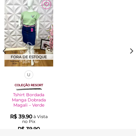
Adicionar
à Lista
FORA DE ESTOQUE
U
COLEÇÃO RESORT
Tshirt Bordada
Manga Dobrada
Magali – Verde
R$
39.90
à Vista
no Pix
R$
39.90
Em até
2
x de