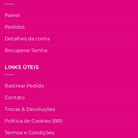
do
produto
U
Painel
COLEÇÃO RESORT
Pedidos
Tshirt Bordada
Manga Dobrada
Detalhes da conta
Magali – Preto
Recuperar Senha
R$
39.90
à Vist
no Pix
R$
39.90
LINKS ÚTEIS
Em até
2
x de
R$
21.47
(com juro
Rastrear Pedido
COMPRAR
Este
Contato
produto
Trocas & Devoluções
tem
várias
Política de Cookies (BR)
variante
As
Termos e Condições
opções