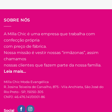
R$
21.47
(com juros)
COMPRAR
SOBRE NÓS
Este
produto
tem
A Milla Chic é uma empresa que trabalha com
várias
confecção própria
Adicionar
variantes.
à Lista
com preço de fábrica.
As
opções
Nossa missão é vestir nossas “irmãzonas”, assim
podem
chamamos
ser
nossas clientes que fazem parte da nossa família.
escolhidas
Leia mais...
na
FORA DE ESTOQUE
página
Milla Chic Moda Evangélica
do
R. Josina Teixeira de Carvalho, 875 - Vila Anchieta, São José do
produto
M
G
GG
Rio Preto - SP, 15050-305
CNPJ: 46.476.141/0001-86
COLEÇÃO RESORT
Tshirt Bordada com
Social
Pedraria Colorida