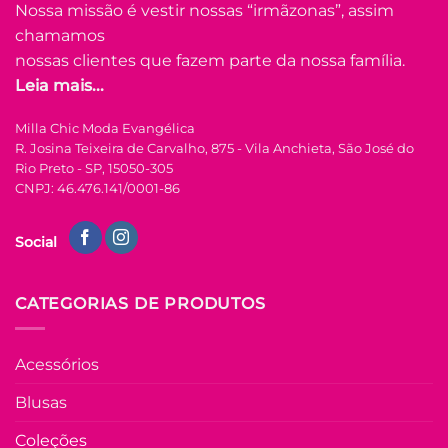
opções
Nossa missão é vestir nossas “irmãzonas”, assim
podem
chamamos
ser
nossas clientes que fazem parte da nossa família.
escolhidas
Leia mais...
na
FORA DE ESTOQUE
página
Milla Chic Moda Evangélica
do
R. Josina Teixeira de Carvalho, 875 - Vila Anchieta, São José do
produto
P
M
G
GG
Rio Preto - SP, 15050-305
CNPJ: 46.476.141/0001-86
COLEÇÃO RESORT
Blusa Alfaiataria
Social
com Bordado na
Manga Hadassa –
Branco
R$
59.90
à Vista
CATEGORIAS DE PRODUTOS
no Pix
R$
59.90
Em até
3
x de
Acessórios
R$
21.81
(com juros)
Blusas
COMPRAR
Coleções
Este