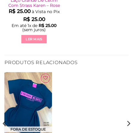
Laço Grande De Cetim
Com Strass Karen – Rose
R$
25.00
à Vista no Pix
R$
25.00
Em até
1
x de
R$
25.00
(sem juros)
LER MAIS
PRODUTOS RELACIONADOS
Adicionar
à Lista
FORA DE ESTOQUE