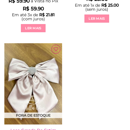
R$
59.90
à Vista no Pix
Em até
1
x de
R$
25.00
R$
59.90
(sem juros)
Em até
3
x de
R$
21.81
(com juros)
LER MAIS
LER MAIS
Adicionar
à Lista
FORA DE ESTOQUE