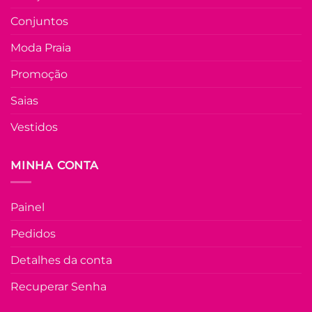
produto
Conjuntos
tem
várias
Moda Praia
Adicio
variantes.
à List
As
Promoção
opções
Saias
podem
ser
Vestidos
escolhidas
na
FORA DE ESTOQU
página
MINHA CONTA
do
produto
U
Painel
COLEÇÃO RESORT
Pedidos
Tshirt Malha
Listrada Leandra 
Detalhes da conta
Azul
Recuperar Senha
R$
29.90
à Vist
no Pix