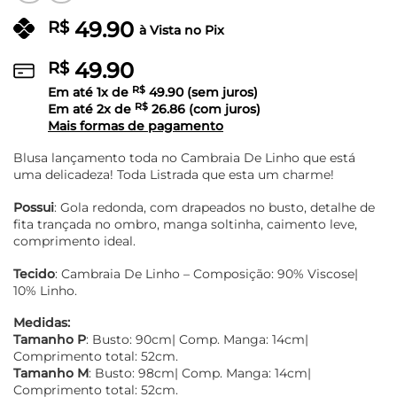
49.90
R$
à Vista no Pix
49.90
R$
Em até
1
x de
R$
49.90
(sem juros)
Em até
2
x de
R$
26.86
(com juros)
Mais formas de pagamento
Blusa lançamento toda no Cambraia De Linho que está
uma delicadeza! Toda Listrada que esta um charme!
Possui
: Gola redonda, com drapeados no busto, detalhe de
fita trançada no ombro, manga soltinha, caimento leve,
comprimento ideal.
Tecido
: Cambraia De Linho – Composição: 90% Viscose|
10% Linho.
Medidas:
Tamanho P
: Busto: 90cm| Comp. Manga: 14cm|
Comprimento total: 52cm.
Tamanho M
: Busto: 98cm| Comp. Manga: 14cm|
Comprimento total: 52cm.