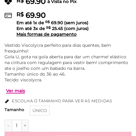
69.90
R$
à Vista no Pix
69.90
R$
Em até
1
x de
R$
69.90
(sem juros)
Em até
3
x de
R$
25.45
(com juros)
Mais formas de pagamento
Vestido Viscolycra perfeito para dias quentes, bem
fresquinho!
Gola U, gota na gola aberta para dar um charme! elástico
na cintura com regulagem para vestir bem! comprimento
ate o joelho com um babado na barra.
Tamanho: único do 36 ao 46.
Tecido: viscolycra.
ESCOLHA O TAMANHO PARA VER AS MEDIDAS
Tamanho
ÚNICO
Vestido Viscolycra Com Regulagem Abiqueila - Verde quant
Ver mais