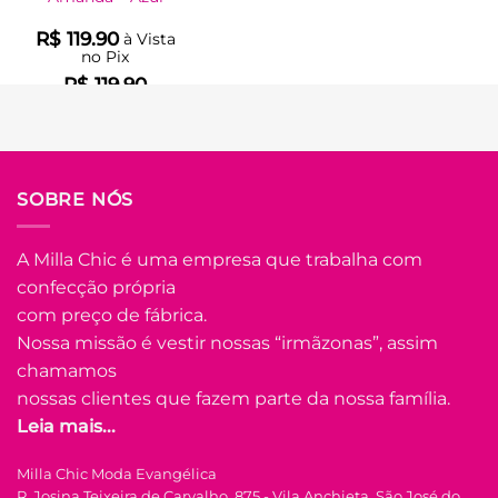
R$
119.90
à Vista
no Pix
R$
119.90
Em até
6
x de
R$
22.71
(com juros)
COMPRAR
SOBRE NÓS
Este
produto
tem
A Milla Chic é uma empresa que trabalha com
várias
confecção própria
Adicionar
variantes.
à Lista
com preço de fábrica.
As
opções
Nossa missão é vestir nossas “irmãzonas”, assim
podem
chamamos
ser
nossas clientes que fazem parte da nossa família.
escolhidas
Leia mais...
na
FORA DE ESTOQUE
página
Milla Chic Moda Evangélica
do
R. Josina Teixeira de Carvalho, 875 - Vila Anchieta, São José do