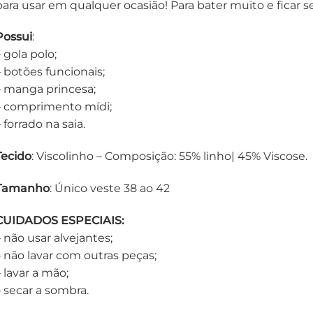
para usar em qualquer ocasião! Para bater muito e fica
Possui
:
 gola polo;
– botões funcionais;
– manga princesa;
– comprimento mídi;
 forrado na saia.
Tecido
: Viscolinho – Composição: 55% linho| 45% Viscose.
Tamanho
: Único veste 38 ao 42
CUIDADOS ESPECIAIS:
– não usar alvejantes;
– não lavar com outras peças;
 lavar a mão;
– secar a sombra.