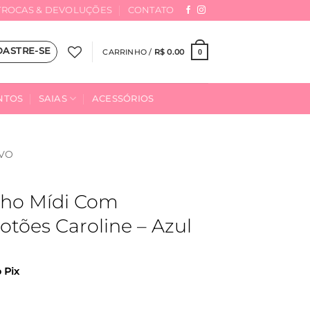
TROCAS & DEVOLUÇÕES
CONTATO
DASTRE-SE
CARRINHO /
R$
0.00
0
NTOS
SAIAS
ACESSÓRIOS
VO
inho Mídi Com
tões Caroline – Azul
o Pix