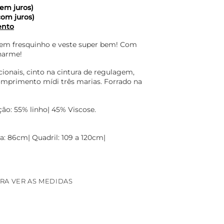
em juros)
om juros)
ento
Bem fresquinho e veste super bem! Com
harme!
cionais, cinto na cintura de regulagem,
primento mídi três marias. Forrado na
ção: 55% linho| 45% Viscose.
a: 86cm| Quadril: 109 a 120cm|
RA VER AS MEDIDAS
 Regulagem E Botões Caroline - Azul quantidade