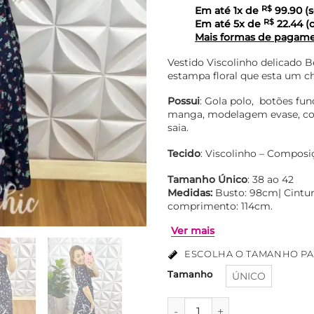
Em até
1
x de
R$
99.90
(s
Em até
5
x de
R$
22.44
(c
Mais formas de pagam
Vestido Viscolinho delicado 
estampa floral que esta um c
Possui
: Gola polo, botões fun
manga, modelagem evase, com
saia.
Tecido
: Viscolinho – Composi
Tamanho Único
: 38 ao 42
Medidas:
Busto: 98cm| Cintur
comprimento: 114cm.
ESCOLHA O TAMANHO PA
Tamanho
ÚNICO
Ver mais
Vestido Viscolinho Mídi Com