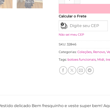
Calcular o Frete
Não sei meu CEP
SKU:
32846
Categorias:
Coleções
,
Renovo
,
Ve
Tags:
botoes funcionais
,
Midi
,
tr
Vestido delicado Bem fresquinho e veste super bem! Aque