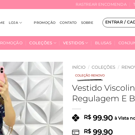
RASTREAR ENCOMENDA
ENTRAR / CA
ME
LOJA
PROMOÇÃO
CONTATO
SOBRE
PROMOÇÃO
COLEÇÕES
VESTIDOS
BLUSAS
CONJU
INÍCIO
/
COLEÇÕES
/
RENO
COLEÇÃO RENOVO
Adicionar
Vestido Viscol
à Lista
Regulagem E Bo
99.90
R$
à Vista n
99.90
R$