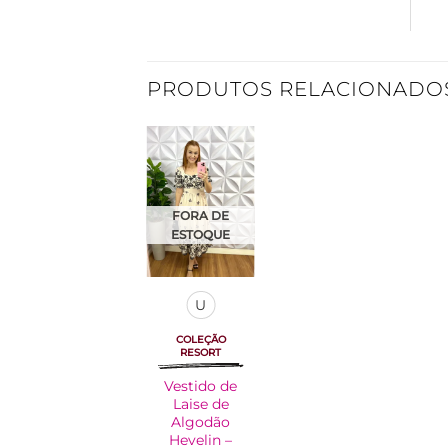
PRODUTOS RELACIONADO
Adicionar
à Lista
FORA DE
ESTOQUE
U
COLEÇÃO
RESORT
Vestido de
Laise de
Algodão
Hevelin –