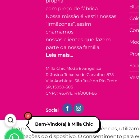
própria
COLEÇÃO
página
Blu
RESORT
com preço de fábrica.
do
Nossa missão é vestir nossas
Vestido
Col
produto
Com Lastex
“irmãzonas”, assim
Carla –
Con
chamamos
Peach Fuzz
nossas clientes que fazem
Mod
parte da nossa família.
R$
89.90
à
Pro
Leia mais...
Vista no Pix
R$
89.90
Sai
Milla Chic Moda Evangélica
Em até
5
x
R. Josina Teixeira de Carvalho, 875 -
de
R$
20.19
Ves
(com juros)
Vila Anchieta, São José do Rio Preto -
SP, 15050-305
CNPJ: 46.476.141/0001-86
COMPRAR
Este
produto
Social
×
tem
várias
Bem-Vindo(a) à Milla Chic
Para proporcionar as melhores experiências, utiliz
Adicionar
variantes.
à Lista
informações do dispositivo. O consentimento para e
As