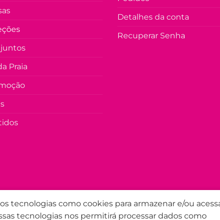
sas
Detalhes da conta
eções
Recuperar Senha
juntos
a Praia
moção
as
tidos
amos tecnologias como cookies para armazenar e/ou acess
ssas tecnologias nos permitirá processar dados como