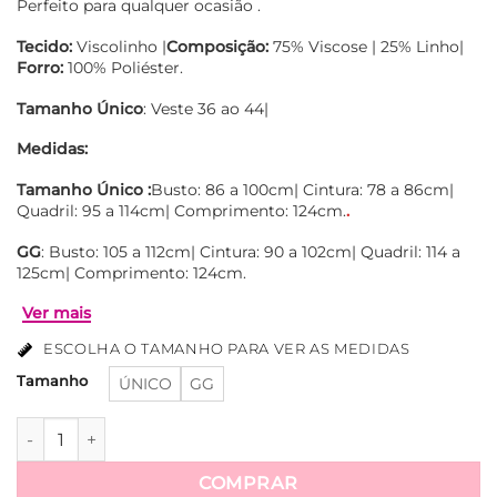
Perfeito para qualquer ocasião .
Tecido:
Viscolinho |
Composição:
75% Viscose | 25% Linho|
Forro:
100% Poliéster.
Tamanho
Único
: Veste 36 ao 44|
Medidas:
Tamanho Único :
Busto: 86 a 100cm| Cintura: 78 a 86cm|
Quadril: 95 a 114cm| Comprimento: 124cm.
.
GG
: Busto: 105 a 112cm| Cintura: 90 a 102cm| Quadril: 114 a
125cm| Comprimento: 124cm.
ESCOLHA O TAMANHO PARA VER AS MEDIDAS
Tamanho
ÚNICO
GG
Vestido Sara em Viscolinho Manga Longa quantidade
COMPRAR