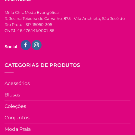
FORA DE ESTOQUE
página
do
Milla Chic Moda Evangélica
produto
P
R. Josina Teixeira de Carvalho, 875 - Vila Anchieta, São José do
Rio Preto - SP, 15050-305
COLEÇÃO RESORT
CNPJ: 46.476.141/0001-86
Vestido Laise de
Algodão Mídi Luna
Social
– Lilás
R$
149.90
à Vista
no Pix
CATEGORIAS DE PRODUTOS
R$
149.90
Em até
8
x de
R$
21.78
(com
juros)
Acessórios
COMPRAR
Blusas
Este
produto
Coleções
tem
várias
Conjuntos
Adicio
variantes.
à List
Moda Praia
As