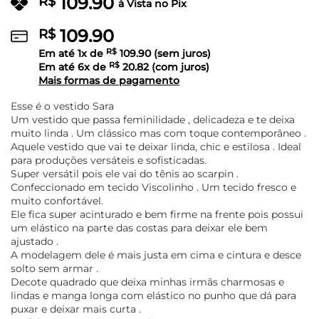
109.90
R$
à Vista no Pix
109.90
R$
Em até
1
x de
R$
109.90
(sem juros)
Em até
6
x de
R$
20.82
(com juros)
Mais formas de pagamento
Esse é o vestido Sara
Um vestido que passa feminilidade , delicadeza e te deixa
muito linda . Um clássico mas com toque contemporâneo .
Aquele vestido que vai te deixar linda, chic e estilosa . Ideal
para produções versáteis e sofisticadas.
Super versátil pois ele vai do tênis ao scarpin .
Confeccionado em tecido Viscolinho . Um tecido fresco e
muito confortável.
Ele fica super acinturado e bem firme na frente pois possui
um elástico na parte das costas para deixar ele bem
ajustado .
A modelagem dele é mais justa em cima e cintura e desce
solto sem armar .
Decote quadrado que deixa minhas irmãs charmosas e
lindas e manga longa com elástico no punho que dá para
puxar e deixar mais curta .