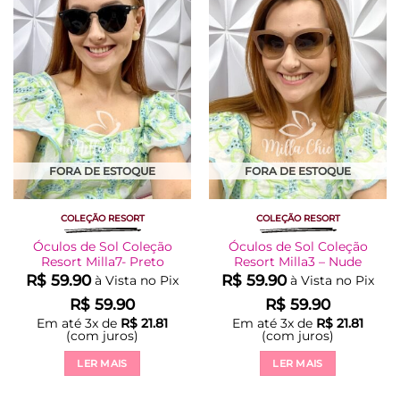
à Lista
à Lista
FORA DE ESTOQUE
FORA DE ESTOQUE
COLEÇÃO RESORT
COLEÇÃO RESORT
Óculos de Sol Coleção
Óculos de Sol Coleção
Resort Milla7- Preto
Resort Milla3 – Nude
R$
59.90
R$
59.90
à Vista no Pix
à Vista no Pix
R$
59.90
R$
59.90
Em até
3
x de
R$
21.81
Em até
3
x de
R$
21.81
(com juros)
(com juros)
LER MAIS
LER MAIS