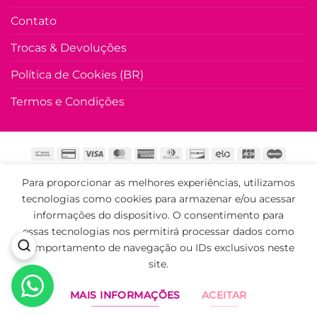
tem
Contato
várias
variante
Trocas & Devoluções
As
opções
Política de Cookies (BR)
podem
Termos e Condições
ser
escolhi
na
página
do
HOME
LOJA
PROMOÇÃO
CONTATO
SOBRE
produto
Para proporcionar as melhores experiências, utilizamos
Mila Chic Moda Evangélica 2026 ©
Todos os Direitos
tecnologias como cookies para armazenar e/ou acessar
Reservados. Proibida cópia ou reprodução sem
informações do dispositivo. O consentimento para
autorização.
essas tecnologias nos permitirá processar dados como
feito por
seusite.me
comportamento de navegação ou IDs exclusivos neste
site.
MAIS INFORMAÇÕES
ACEITAR