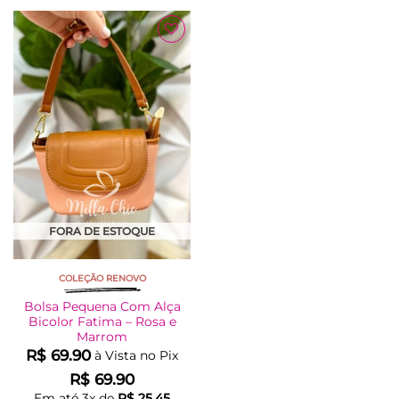
Adicionar
à Lista
FORA DE ESTOQUE
COLEÇÃO RENOVO
Bolsa Pequena Com Alça
Bicolor Fatima – Rosa e
Marrom
R$
69.90
à Vista no Pix
R$
69.90
Em até
3
x de
R$
25.45