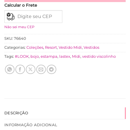
Ver mais
Calcular o Frete
Não sei meu CEP
SKU:
76640
Categorias:
Coleções
,
Resort
,
Vestido Midi
,
Vestidos
Tags:
#LOOK
,
bojo
,
estampa
,
lastex
,
Midi
,
vestido viscolinho
DESCRIÇÃO
INFORMAÇÃO ADICIONAL