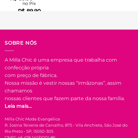
no Pix
R$
89.90
Em até
5
x de
R$
20.19
(com
juros)
COMPRAR
SOBRE NÓS
Este
produto
tem
A Milla Chic é uma empresa que trabalha com
várias
confecção própria
Adicionar
variantes.
à Lista
com preço de fábrica.
As
opções
Nossa missão é vestir nossas “irmãzonas”, assim
podem
chamamos
ser
nossas clientes que fazem parte da nossa família.
escolhidas
Leia mais...
na
FORA DE ESTOQUE
página
Milla Chic Moda Evangélica
do
R. Josina Teixeira de Carvalho, 875 - Vila Anchieta, São José do
produto
U
Rio Preto - SP, 15050-305
CNPJ: 46.476.141/0001-86