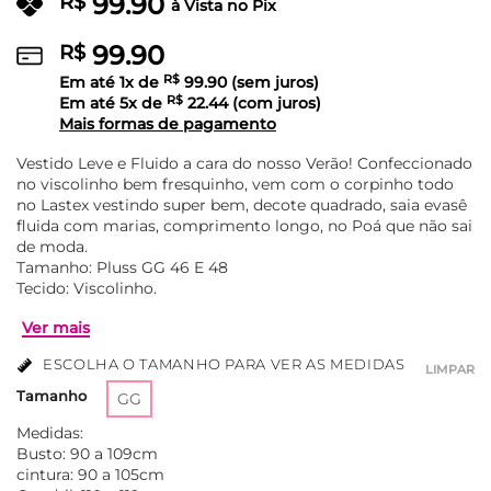
99.90
R$
à Vista no Pix
99.90
R$
Em até
1
x de
R$
99.90
(sem juros)
Em até
5
x de
R$
22.44
(com juros)
Mais formas de pagamento
Vestido Leve e Fluido a cara do nosso Verão! Confeccionado
no viscolinho bem fresquinho, vem com o corpinho todo
no Lastex vestindo super bem, decote quadrado, saia evasê
fluida com marias, comprimento longo, no Poá que não sai
de moda.
Tamanho: Pluss GG 46 E 48
Tecido: Viscolinho.
ESCOLHA O TAMANHO PARA VER AS MEDIDAS
LIMPAR
Tamanho
GG
Medidas:
Busto: 90 a 109cm
Ver mais
cintura: 90 a 105cm