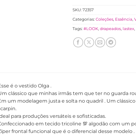
SKU:
72357
Categorias:
Coleções
,
Essência
,
Tags:
#LOOK
,
drapeados
,
lastex
,
Esse é o vestido Olga .
Um clássico que minhas irmãs tem que ter no guarda rou
Em um modelagem justa e solta no quadril . Um clássico m
scarpin.
Ideal para produções versáteis e sofisticadas.
Confeccionado em tecido tricoline 💯 algodão com um po
Zíper frontal funcional que é o diferencial desse modelo .