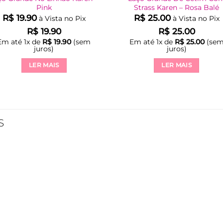
Pink
Strass Karen – Rosa Balé
R$
19.90
R$
25.00
à Vista no Pix
à Vista no Pix
R$
19.90
R$
25.00
Em até
1
x de
R$
19.90
(sem
Em até
1
x de
R$
25.00
(se
juros)
juros)
LER MAIS
LER MAIS
S