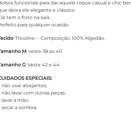
Bolsos funcionais para dar aquele toque casual e chic be
que deixa ele elegante e clássico .
le tem o forro na saia .
Perfeito para qualquer ocasião .
Tecido
: Tricoline – Composição: 100% Algodão.
Tamanho
M
: veste 38 ao 40
Tamanho G
: Veste 42 e 44
CUIDADOS ESPECIAIS:
– não usar alvejantes;
– não lavar com outras peças;
 lavar a mão;
– secar a sombra.