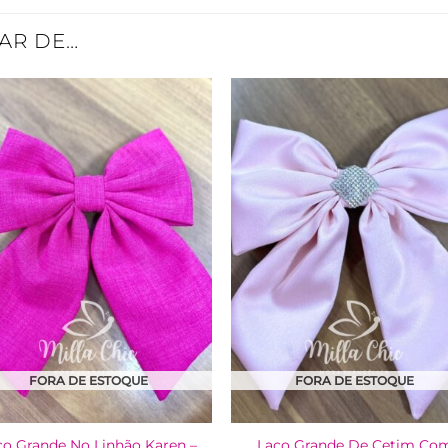
AR DE…
Adicionar
Adicio
à Lista
à List
FORA DE ESTOQUE
FORA DE ESTOQUE
ço Grande No Linhão Karen –
Laço Grande De Cetim Co