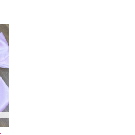
nar
a
m