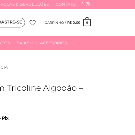
TROCAS & DEVOLUÇÕES
CONTATO
DASTRE-SE
CARRINHO /
R$
0.00
0
NTOS
SAIAS
ACESSÓRIOS
CIA
 Tricoline Algodão –
o Pix