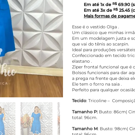
Em até
1
x de
R$
69.90
(s
Em até
3
x de
R$
25.45
(c
Mais formas de pagam
Esse é o vestido Olga .
Um clássico que minhas irmãs
Em um modelagem justa e solt
que vai do tênis ao scarpin.
Ideal para produções versáteis
Confeccionado em tecido tri
elastano .
Zíper frontal funcional que é 
Bolsos funcionais para dar aq
a prega na frente que deixa ele
Ele tem o forro na saia .
Perfeito para qualquer ocasião
Tecido
: Tricoline – Composiç
Tamanho
P
:
Busto: 86cm| Ci
total: 96cm.
Tamanho M
: Busto: 98cm| C
total: 96cm.