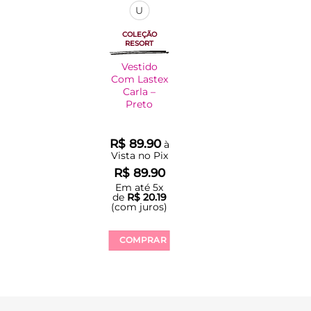
U
COLEÇÃO
RESORT
Vestido
Com Lastex
Carla –
Preto
R$
89.90
à
Vista no Pix
R$
89.90
Em até
5
x
de
R$
20.19
(com juros)
COMPRAR
Este
produto
tem
várias