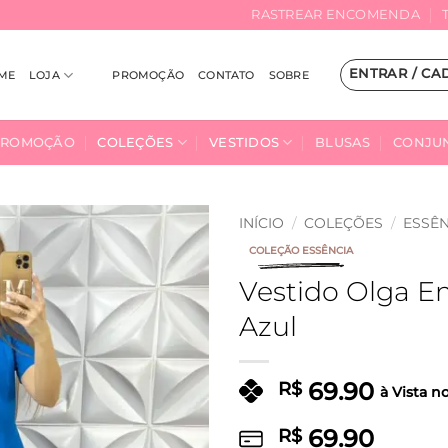
RASTREAR ENCOMENDA
ENTRAR / CA
ME
LOJA
PROMOÇÃO
CONTATO
SOBRE
PROMOÇÃO
COLEÇÕES
VESTIDOS
BLUSAS
CONJU
INÍCIO
/
COLEÇÕES
/
ESSÊN
COLEÇÃO ESSÊNCIA
Adicionar
Vestido Olga Em
à Lista
Azul
69.90
R$
à Vista n
69.90
R$