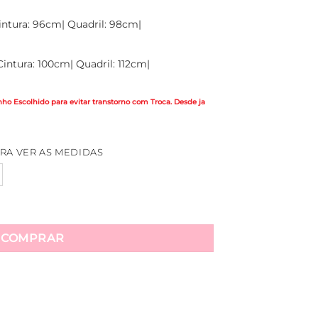
intura: 96cm| Quadril: 98cm|
intura: 100cm| Quadril: 112cm|
o Escolhido para evitar transtorno com Troca. Desde ja
RA VER AS MEDIDAS
godão - Azul quantidade
COMPRAR