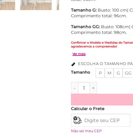
Tamanho G:
Busto: 100 cm| C
Comprimento total: 96cm.
Tamanho GG:
Busto: 108cm| C
Comprimento total: 98cm.
Confirmar o Modelo e Medidas do Tamanh
agradecemos a compreensão!
ESCOLHA O TAMANHO PA
Tamanho
P
M
G
GG
Vestido Olga Em Tricoline Al
Ver mais
Calcular o Frete
Não sei meu CEP