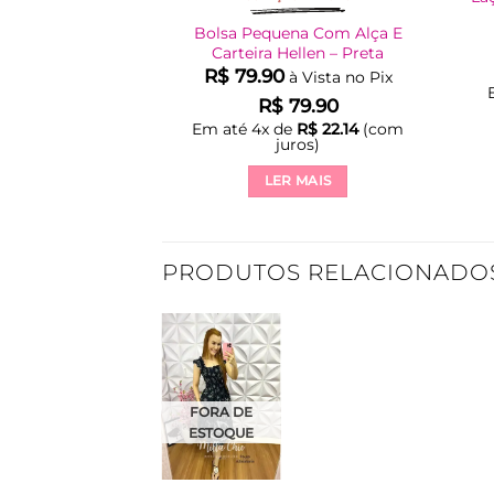
Bolsa Pequena Com Alça E
Carteira Hellen – Preta
R$
79.90
à Vista no Pix
R$
79.90
Em até
4
x de
R$
22.14
(com
juros)
LER MAIS
PRODUTOS RELACIONADO
Adicionar
à Lista
FORA DE
ESTOQUE