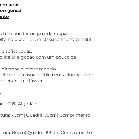
em juros)
om juros)
ento
 tem que ter no guarda roupas .
a no quadril . Um clássico muito versátil
 e sofisticadas.
coline 💯 algodão com um pouco de
o diferencial desse modelo .
uele toque casual e chic bem acinturado e
 elegante e clássico .
 .
ão: 100% Algodão.
ntura: 70cm| Quadril: 78cm| Comprimento
intura: 80cm| Quadril: 88cm| Comprimento