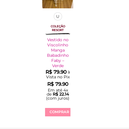
U
COLEÇÃO
RESORT
Vestido no
Viscolinho
Manga
Babadinho
Faby –
Verde
R$
79.90
à
Vista no Pix
R$
79.90
Em até
4
x
de
R$
22.14
(com juros)
COMPRAR
Este
produto