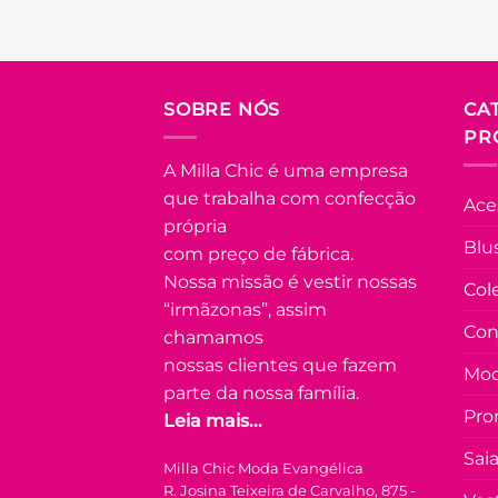
tem
várias
Adicionar
variantes.
à Lista
As
FORA DE
SOBRE NÓS
CA
opções
ESTOQUE
PR
podem
ser
A Milla Chic é uma empresa
escolhidas
U
que trabalha com confecção
Ace
na
própria
COLEÇÃO
página
Blu
RESORT
com preço de fábrica.
do
Nossa missão é vestir nossas
Vestido
Col
produto
com Lastex
“irmãzonas”, assim
e Manga
Con
chamamos
Princesa
Carla –
nossas clientes que fazem
Mod
Verde
parte da nossa família.
R$
89.90
à
Pro
Leia mais...
Vista no Pix
R$
89.90
Sai
Milla Chic Moda Evangélica
Em até
5
x
R. Josina Teixeira de Carvalho, 875 -
de
R$
20.19