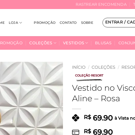
RASTREAR ENCOMENDA
ENTRAR / CA
ME
LOJA
PROMOÇÃO
CONTATO
SOBRE
PROMOÇÃO
COLEÇÕES
VESTIDOS
BLUSAS
CONJU
INÍCIO
/
COLEÇÕES
/
RESO
COLEÇÃO RESORT
Adicionar
Vestido no Vis
à Lista
Aline – Rosa
69.90
R$
à Vista n
69.90
R$