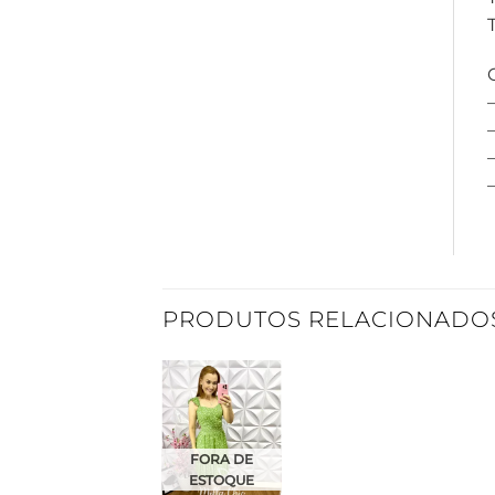
T
–
PRODUTOS RELACIONADO
Adicionar
à Lista
FORA DE
ESTOQUE