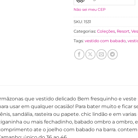
Não sei meu CEP
SKU:
1531
Categorias:
Coleções
,
Resort
,
Ves
Tags:
vestido com babado
,
vest
Irmãzonas que vestido delicado Bem fresquinho e veste
para usar em qualquer ocasião! Para bater muito e fica
ênis, sandália, rasteira ou papete. chic lindão e em varias
ciganinha ou mais fechadinho, babado ombro a ombro, elá
comprimento ate o joelho com babado na barra. contem 
Tamanho: único do 36 ao 46.