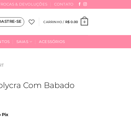
TROCAS & DEVOLUÇÕES
CONTATO
DASTRE-SE
CARRINHO /
R$
0.00
0
NTOS
SAIAS
ACESSÓRIOS
RT
colycra Com Babado
o Pix