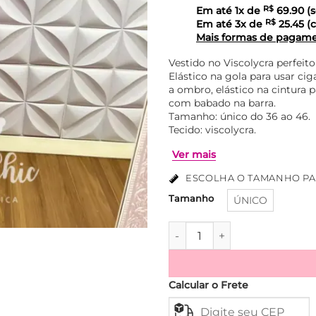
Em até
1
x de
R$
69.90
(s
Em até
3
x de
R$
25.45
(c
Mais formas de pagam
Vestido no Viscolycra perfeit
Elástico na gola para usar c
a ombro, elástico na cintura 
com babado na barra.
Tamanho: único do 36 ao 46.
Tecido: viscolycra.
ESCOLHA O TAMANHO PA
Tamanho
ÚNICO
Ver mais
Vestido no Viscolycra Com B
Calcular o Frete