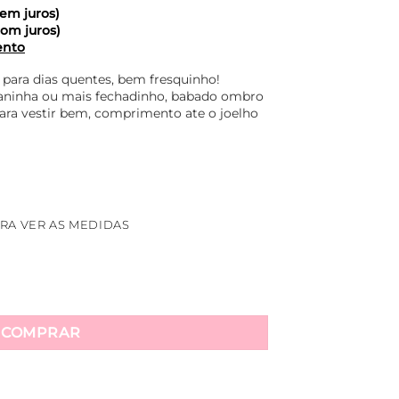
em juros)
om juros)
ento
o para dias quentes, bem fresquinho!
iganinha ou mais fechadinho, babado ombro
para vestir bem, comprimento ate o joelho
RA VER AS MEDIDAS
abado Aline - Rosa quantidade
COMPRAR