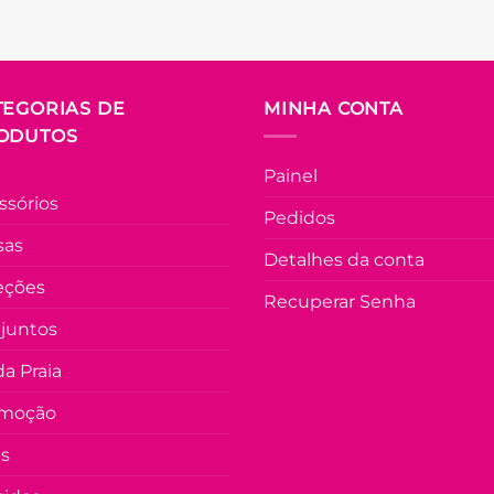
TEGORIAS DE
MINHA CONTA
ODUTOS
Painel
ssórios
Pedidos
sas
Detalhes da conta
eções
Recuperar Senha
juntos
a Praia
moção
as