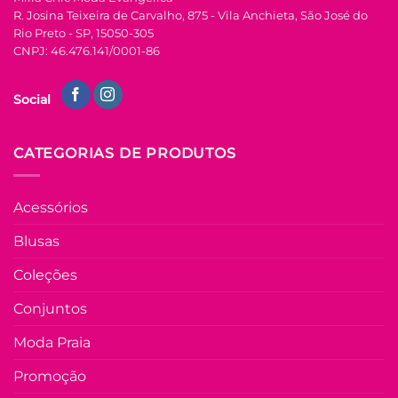
do
R. Josina Teixeira de Carvalho, 875 - Vila Anchieta, São José do
produto
U
Rio Preto - SP, 15050-305
CNPJ: 46.476.141/0001-86
COLEÇÃO RESORT
Vestido de Laise de
Social
Algodão Hevelin –
Areia com Azul
R$
149.90
à Vista
CATEGORIAS DE PRODUTOS
no Pix
R$
149.90
Em até
8
x de
Acessórios
R$
21.78
(com
juros)
Blusas
COMPRAR
Coleções
Este
produto
Conjuntos
tem
várias
Moda Praia
Adicio
variantes.
à List
As
Promoção
opções