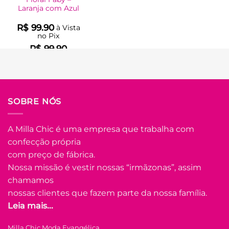
Laranja com Azul
R$
99.90
à Vista
no Pix
R$
99.90
Em até
5
x de
R$
22.44
(com
juros)
COMPRAR
SOBRE NÓS
Este
produto
tem
A Milla Chic é uma empresa que trabalha com
várias
confecção própria
Adicionar
variantes.
à Lista
com preço de fábrica.
As
opções
Nossa missão é vestir nossas “irmãzonas”, assim
podem
chamamos
ser
nossas clientes que fazem parte da nossa família.
escolhidas
Leia mais...
na
FORA DE ESTOQUE
página
Milla Chic Moda Evangélica