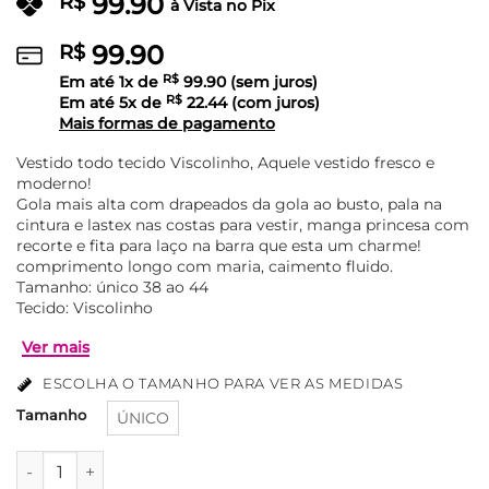
99.90
R$
à Vista no Pix
99.90
R$
Em até
1
x de
R$
99.90
(sem juros)
Em até
5
x de
R$
22.44
(com juros)
Mais formas de pagamento
Vestido todo tecido Viscolinho, Aquele vestido fresco e
moderno!
Gola mais alta com drapeados da gola ao busto, pala na
cintura e lastex nas costas para vestir, manga princesa com
recorte e fita para laço na barra que esta um charme!
comprimento longo com maria, caimento fluido.
Tamanho: único 38 ao 44
Tecido: Viscolinho
ESCOLHA O TAMANHO PARA VER AS MEDIDAS
Tamanho
ÚNICO
Vestido Longo Viscolinho Floral Manga Princesa Andreia - 