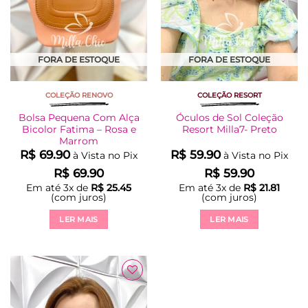
FORA DE ESTOQUE
FORA DE ESTOQUE
COLEÇÃO RENOVO
COLEÇÃO RESORT
Bolsa Pequena Com Alça
Óculos de Sol Coleção
Bicolor Fatima – Rosa e
Resort Milla7- Preto
Marrom
R$
69.90
R$
59.90
à Vista no Pix
à Vista no Pix
R$
69.90
R$
59.90
Em até
3
x de
R$
25.45
Em até
3
x de
R$
21.81
(com juros)
(com juros)
LER MAIS
LER MAIS
Adicionar
à Lista