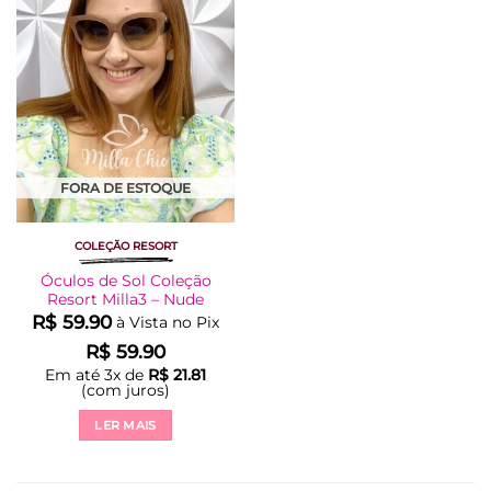
FORA DE ESTOQUE
COLEÇÃO RESORT
Óculos de Sol Coleção
Resort Milla3 – Nude
R$
59.90
à Vista no Pix
R$
59.90
Em até
3
x de
R$
21.81
(com juros)
LER MAIS