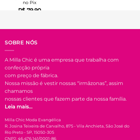
no Pix
R$
79.90
Em até
4
x de
R$
22.14
(com
juros)
COMPRAR
SOBRE NÓS
Este
produto
tem
A Milla Chic é uma empresa que trabalha com
várias
confecção própria
Adicionar
variantes.
à Lista
com preço de fábrica.
As
opções
Nossa missão é vestir nossas “irmãzonas”, assim
podem
chamamos
ser
nossas clientes que fazem parte da nossa família.
escolhidas
Leia mais...
na
FORA DE ESTOQUE
página
Milla Chic Moda Evangélica
do
R. Josina Teixeira de Carvalho, 875 - Vila Anchieta, São José do
produto
U
Rio Preto - SP, 15050-305
CNPJ: 46.476.141/0001-86