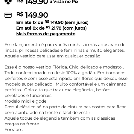
149.90
R$
à Vista no Pix
149.90
R$
Em até
1
x de
R$
149.90
(sem juros)
Em até
8
x de
R$
21.78
(com juros)
Mais formas de pagamento
Esse lançamento é para vocês minhas irmãs arrasaram de
lindas, princesas delicadas e femininas e muito elegantes.
Aquele vestido para usar em qualquer ocasião.
Esse é o nosso vestido Flórida. Chic, delicado e modesto .
Todo confeccionado em lesie 100% algodão. Em bordados
perfeitos e com esse estampado em flores que deixou esse
modelo super delicado . Muito confortável e um caimento
perfeito . Gola alta que traz uma elegância , botões
perolados e funcionais .
Modelo mídi e gode .
Possui elástico só na parte da cintura nas costas para ficar
bem acinturado na frente e fácil de vestir .
Aquele toque de elegância também com as clássicas
pregas na frente .
Forrado .