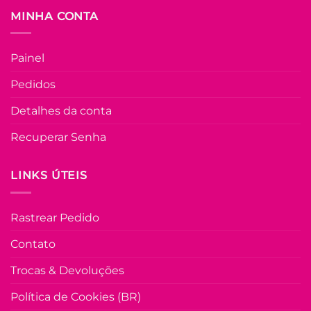
do
MINHA CONTA
produto
U
COLEÇÃO RESORT
Painel
Vestido Longo
Lastex Viscolinh
Pedidos
Cilene – Azul
R$
99.90
à Vist
Detalhes da conta
no Pix
R$
99.90
Recuperar Senha
Em até
5
x de
R$
22.44
(com
juros)
LINKS ÚTEIS
COMPRAR
Este
Rastrear Pedido
produto
tem
Contato
várias
variante
Trocas & Devoluções
As
opções
Política de Cookies (BR)
podem