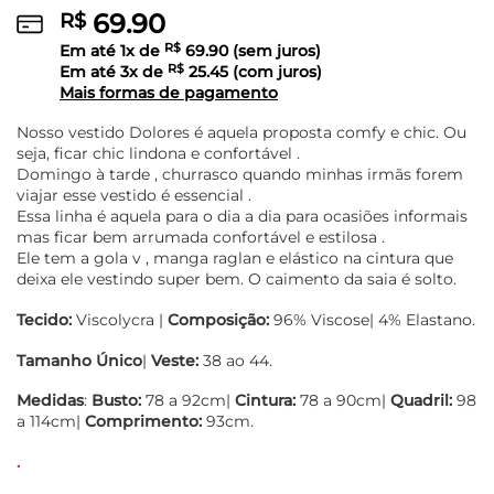
69.90
R$
Em até
1
x de
R$
69.90
(sem juros)
Em até
3
x de
R$
25.45
(com juros)
Mais formas de pagamento
Nosso vestido Dolores é aquela proposta comfy e chic. Ou
seja, ficar chic lindona e confortável .
Domingo à tarde , churrasco quando minhas irmãs forem
viajar esse vestido é essencial .
Essa linha é aquela para o dia a dia para ocasiões informais
mas ficar bem arrumada confortável e estilosa .
Ele tem a gola v , manga raglan e elástico na cintura que
deixa ele vestindo super bem. O caimento da saia é solto.
Tecido:
Viscolycra |
Composição:
96% Viscose| 4% Elastano.
Tamanho
Único
|
Veste:
38 ao 44.
Medidas
:
Busto:
78 a 92cm|
Cintura:
78 a 90cm|
Quadril:
98
a 114cm|
Comprimento:
93cm.
.