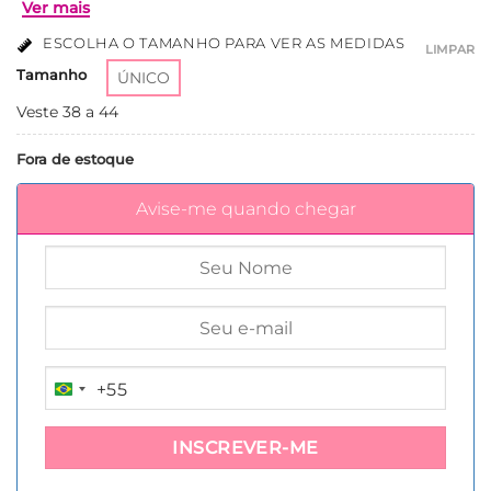
ESCOLHA O TAMANHO PARA VER AS MEDIDAS
LIMPAR
Tamanho
ÚNICO
Veste 38 a 44
Fora de estoque
Ver mais
Avise-me quando chegar
+55
BRAZIL
+55