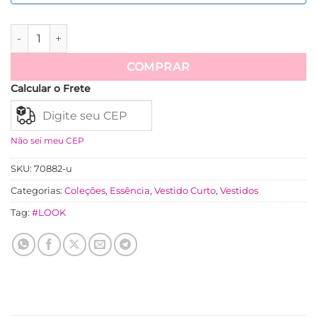
Vestido Dolores Comfy E Chic - Azul quantidade
COMPRAR
Calcular o Frete
Não sei meu CEP
SKU:
70882-u
Categorias:
Coleções
,
Essência
,
Vestido Curto
,
Vestidos
Tag:
#LOOK