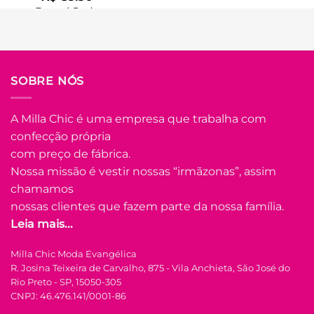
Em até
5
x de
R$
20.19
(com
juros)
COMPRAR
Este
SOBRE NÓS
produto
tem
várias
A Milla Chic é uma empresa que trabalha com
Adicionar
variantes.
confecção própria
à Lista
As
com preço de fábrica.
opções
Nossa missão é vestir nossas “irmãzonas”, assim
podem
ser
chamamos
escolhidas
nossas clientes que fazem parte da nossa família.
na
Leia mais...
FORA DE ESTOQUE
página
do
Milla Chic Moda Evangélica
produto
U
R. Josina Teixeira de Carvalho, 875 - Vila Anchieta, São José do
Rio Preto - SP, 15050-305
COLEÇÃO RESORT
CNPJ: 46.476.141/0001-86
Vestido de Laise de