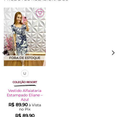
Adicionar
à Lista
FORA DE ESTOQUE
U
COLEÇÃO RESORT
Vestido Alfaiataria
Estampado Eliane –
Azul
R$
89.90
à Vista
no Pix
R$
89.90