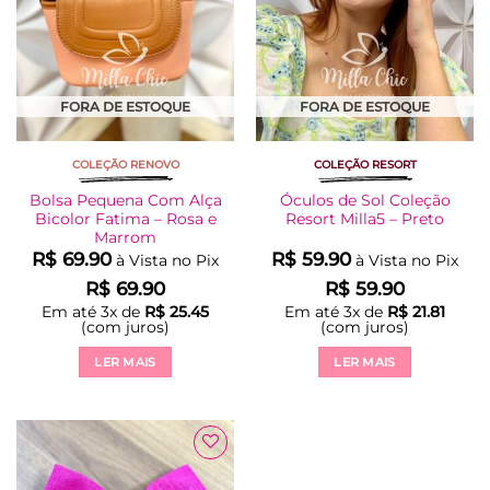
FORA DE ESTOQUE
FORA DE ESTOQUE
COLEÇÃO RENOVO
COLEÇÃO RESORT
Bolsa Pequena Com Alça
Óculos de Sol Coleção
Bicolor Fatima – Rosa e
Resort Milla5 – Preto
Marrom
R$
69.90
R$
59.90
à Vista no Pix
à Vista no Pix
R$
69.90
R$
59.90
Em até
3
x de
R$
25.45
Em até
3
x de
R$
21.81
(com juros)
(com juros)
LER MAIS
LER MAIS
Adicionar
à Lista