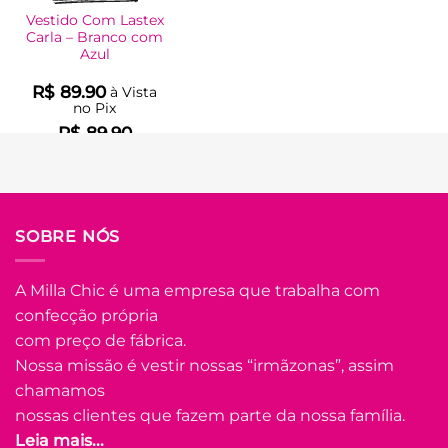
Vestido Com Lastex
Carla – Branco com
Azul
R$
89.90
à Vista
no Pix
R$
89.90
Em até
5
x de
R$
20.19
(com
juros)
COMPRAR
SOBRE NÓS
Este
produto
tem
A Milla Chic é uma empresa que trabalha com
várias
confecção própria
Adicionar
variantes.
à Lista
com preço de fábrica.
As
opções
Nossa missão é vestir nossas “irmãzonas”, assim
podem
chamamos
ser
nossas clientes que fazem parte da nossa família.
escolhidas
Leia mais...
na