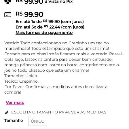
99.90
R$
à Vista no Pix
99.90
R$
Em até
1
x de
R$
99.90
(sem juros)
Em até
5
x de
R$
22.44
(com juros)
Mais formas de pagamento
Vestido Todo confeccionado no Crepinho um tecido
maravilhoso! Todo estampado que esta um charme!
Forrado para minhas irmãs ficaram mais a vontade. Possui:
Gola laço, lastex na cintura para deixar bem cinturado,
manga princesa com lastex na barra, comprimento ate o
joelho todo plissado que esta um charme!
Tamanho: Único.
Tecido: Crepinho.
Por Favor Confirmar as medidas antes de realizar a
compra!
ESCOLHA O TAMANHO PARA VER AS MEDIDAS
Tamanho
ÚNICO