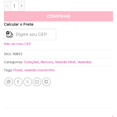
Vestido Crepinho Floral Com Saia Plissada Aurora - Azul qua
Ver mais
COMPRAR
Calcular o Frete
Não sei meu CEP
SKU:
16802
Categorias:
Coleções
,
Renovo
,
Vestido Midi
,
Vestidos
Tags:
Floral
,
vestido viscolinho