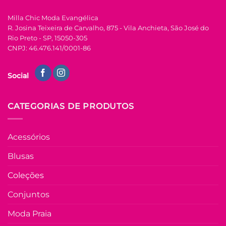
FORA DE ESTOQUE
página
Milla Chic Moda Evangélica
do
R. Josina Teixeira de Carvalho, 875 - Vila Anchieta, São José do
produto
M
Rio Preto - SP, 15050-305
CNPJ: 46.476.141/0001-86
COLEÇÃO RESORT
Vestido Laise de
Social
Algodão Mídi Luna
– Verde
R$
149.90
à Vista
CATEGORIAS DE PRODUTOS
no Pix
R$
149.90
Em até
8
x de
Acessórios
R$
21.78
(com
juros)
Blusas
COMPRAR
Coleções
Este
produto
Conjuntos
tem
várias
Moda Praia
Adicio
variantes.
à List