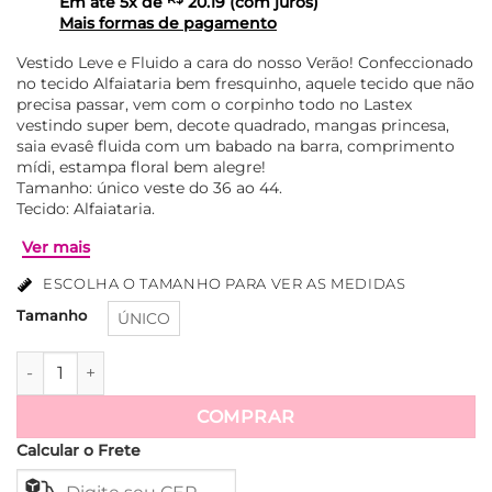
Em até
5
x de
20.19
(com juros)
Mais formas de pagamento
Vestido Leve e Fluido a cara do nosso Verão! Confeccionado
no tecido Alfaiataria bem fresquinho, aquele tecido que não
precisa passar, vem com o corpinho todo no Lastex
vestindo super bem, decote quadrado, mangas princesa,
saia evasê fluida com um babado na barra, comprimento
mídi, estampa floral bem alegre!
Tamanho: único veste do 36 ao 44.
Tecido: Alfaiataria.
ESCOLHA O TAMANHO PARA VER AS MEDIDAS
Tamanho
ÚNICO
Vestido com Lastex e Manga Princesa Camila - Rosa quanti
Ver mais
COMPRAR
Calcular o Frete