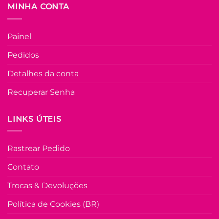
página
MINHA CONTA
do
produto
M
Painel
COLEÇÃO RESORT
Pedidos
Vestido Laise de
Algodão Mídi Lu
Detalhes da conta
– Verde
Recuperar Senha
R$
149.90
à Vis
no Pix
R$
149.90
LINKS ÚTEIS
Em até
8
x de
R$
21.78
(com
juros)
Rastrear Pedido
COMPRAR
Este
Contato
produto
Trocas & Devoluções
tem
várias
Política de Cookies (BR)
variante
As