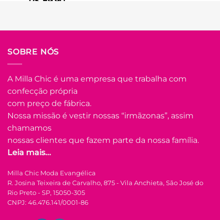
R$
89.90
Em até
5
x de
R$
20.19
(com
juros)
COMPRAR
SOBRE NÓS
Este
produto
tem
A Milla Chic é uma empresa que trabalha com
várias
confecção própria
Adicionar
variantes.
à Lista
com preço de fábrica.
As
opções
Nossa missão é vestir nossas “irmãzonas”, assim
podem
chamamos
ser
nossas clientes que fazem parte da nossa família.
escolhidas
Leia mais...
na
FORA DE ESTOQUE
página
Milla Chic Moda Evangélica
do
R. Josina Teixeira de Carvalho, 875 - Vila Anchieta, São José do
produto
U
Rio Preto - SP, 15050-305
CNPJ: 46.476.141/0001-86
COLEÇÃO RESORT