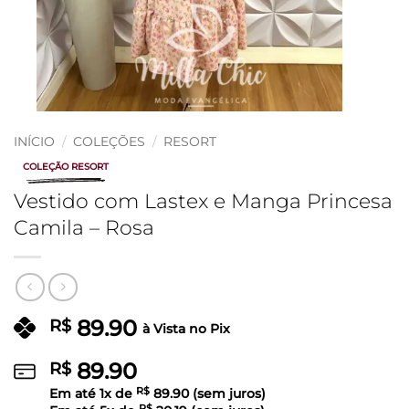
INÍCIO
/
COLEÇÕES
/
RESORT
COLEÇÃO RESORT
Vestido com Lastex e Manga Princesa
Camila – Rosa
89.90
R$
à Vista no Pix
89.90
R$
Em até
1
x de
R$
89.90
(sem juros)
R$