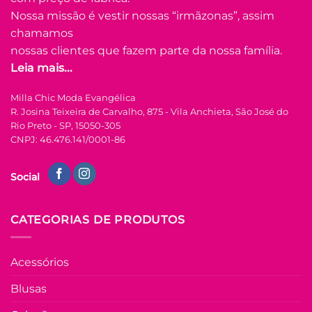
opções
Nossa missão é vestir nossas “irmãzonas”, assim
podem
chamamos
ser
nossas clientes que fazem parte da nossa família.
escolhidas
Leia mais...
na
FORA DE ESTOQUE
página
Milla Chic Moda Evangélica
do
R. Josina Teixeira de Carvalho, 875 - Vila Anchieta, São José do
produto
P
Rio Preto - SP, 15050-305
CNPJ: 46.476.141/0001-86
COLEÇÃO RESORT
Vestido Laise de
Social
Algodão Mídi Luna
– Lilás
R$
149.90
à Vista
CATEGORIAS DE PRODUTOS
no Pix
R$
149.90
Em até
8
x de
Acessórios
R$
21.78
(com
juros)
Blusas
COMPRAR