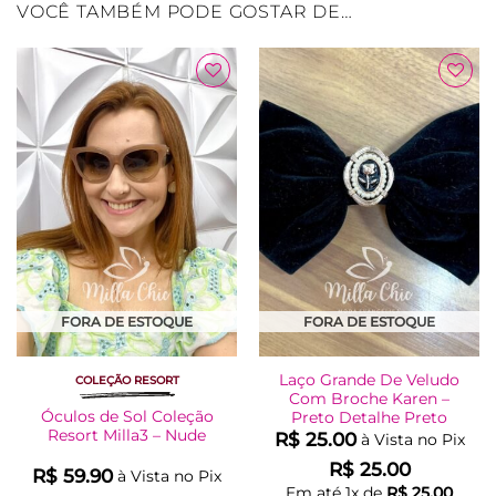
VOCÊ TAMBÉM PODE GOSTAR DE…
Adicionar
Adicionar
à Lista
à Lista
FORA DE ESTOQUE
FORA DE ESTOQUE
Laço Grande De Veludo
COLEÇÃO RESORT
Com Broche Karen –
Óculos de Sol Coleção
Preto Detalhe Preto
Resort Milla3 – Nude
R$
25.00
à Vista no Pix
R$
25.00
R$
59.90
à Vista no Pix
Em até
1
x de
R$
25.00