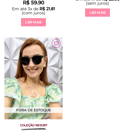
R$
59.90
(sem juros)
Em até
3
x de
R$
21.81
(com juros)
LER MAIS
LER MAIS
Adicionar
à Lista
FORA DE ESTOQUE
COLEÇÃO RESORT