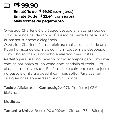
99.90
R$
Em até
1
x de
R$
99.90
(sem juros)
Em até
5
x de
R$
22.44
(com juros)
Mais formas de pagamento
O vestido Charlene é o clássico vestido alfaiataria risca de
giz que nunca cai de moda . É a escolha perfeita para quem
busca sofisticação e elegância.
O vestido Charlene é uma releitura mais atualizada de um
Rubinho risca de giz mais com um toque mais despojado
com o bolso manga copinho e elástico mas costas .
Perfeito para usar no inverno como sobreposição com uma
camisa por baixo ou no verão com sandália oi tênis . Um
clássico muito versátil . Ele é midi e o caimento é reto justo
no busto e cintura e quadril cai mais solto. Para usar em
qualquer ocasião e arrasar de chic lindona
Tecido
: Alfaiataria –
Composição
: 97% Poliéster.| 03%
Elatano
Medidas:
Tamanho Unico:
Busto: 90 a 102cm| Cintura: 78 a 86cm|