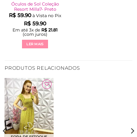
Óculos de Sol Coleção
Resort Milla7- Preto
R$
59.90
à Vista no Pix
R$
59.90
Em até
3
x de
R$
21.81
(com juros)
LER MAIS
PRODUTOS RELACIONADOS
Adicionar
à Lista
FORA DE ESTOQUE