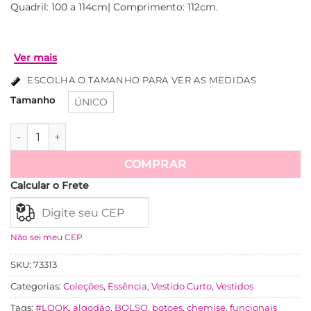
Quadril: 100 a 114cm| Comprimento: 112cm.
ESCOLHA O TAMANHO PARA VER AS MEDIDAS
Tamanho
ÚNICO
Vestido Charlene - Caramelo quantidade
COMPRAR
Ver mais
Calcular o Frete
Não sei meu CEP
SKU:
73313
Categorias:
Coleções
,
Essência
,
Vestido Curto
,
Vestidos
Tags:
#LOOK
,
algodão
,
BOLSO
,
botoes
,
chemise
,
funcionais