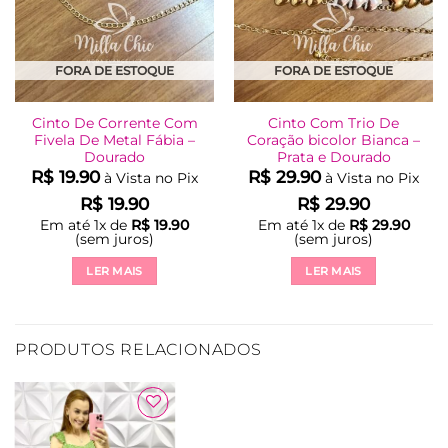
FORA DE ESTOQUE
FORA DE ESTOQUE
Cinto De Corrente Com
Cinto Com Trio De
Fivela De Metal Fábia –
Coração bicolor Bianca –
Dourado
Prata e Dourado
R$
19.90
R$
29.90
à Vista no Pix
à Vista no Pix
R$
19.90
R$
29.90
Em até
1
x de
R$
19.90
Em até
1
x de
R$
29.90
(sem juros)
(sem juros)
LER MAIS
LER MAIS
PRODUTOS RELACIONADOS
Adicionar
à Lista