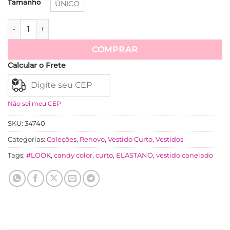
Tamanho
ÚNICO
Vestido Canelado Ribanna Curto Candy Color Maria - Mante
Ver mais
COMPRAR
Calcular o Frete
Não sei meu CEP
SKU:
34740
Categorias:
Coleções
,
Renovo
,
Vestido Curto
,
Vestidos
Tags:
#LOOK
,
candy color
,
curto
,
ELASTANO
,
vestido canelado