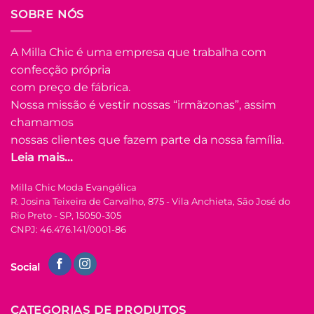
SOBRE NÓS
Este
produto
tem
A Milla Chic é uma empresa que trabalha com
várias
confecção própria
Adicionar
variantes.
à Lista
com preço de fábrica.
As
opções
Nossa missão é vestir nossas “irmãzonas”, assim
podem
chamamos
ser
nossas clientes que fazem parte da nossa família.
escolhidas
Leia mais...
na
FORA DE ESTOQUE
página
Milla Chic Moda Evangélica
do
R. Josina Teixeira de Carvalho, 875 - Vila Anchieta, São José do
produto
M
Rio Preto - SP, 15050-305
CNPJ: 46.476.141/0001-86
COLEÇÃO RESORT
Vestido Laise de
Social
Algodão Mídi Luna
– Laranja
R$
149.90
à Vista
CATEGORIAS DE PRODUTOS