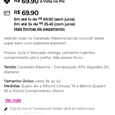
69.90
R$
à Vista no Pix
69.90
R$
Em até
1
x de
R$
69.90
(sem juros)
Em até
3
x de
R$
25.45
(com juros)
Mais formas de pagamento
Vestido todo no Canelado Ribanna tecido incrível! Veste
super bem com bastante elastano!
Possui: Gola V Marcada, manga, caimento tubinho,
comprimento ate o joelho. Não possui forro.
Tecido
: Canelado Ribanna – Composição: 97% Algodão| 3%
elastano.
Tamanho Único:
veste 36 ao 42
Medidas
: Busto: 84 a 100cm| Cintura: 74 a 88cm| Quadril:
95 a 112cm| Comprimento: 104cm
ESCOLHA O TAMANHO PARA VER AS MEDIDAS