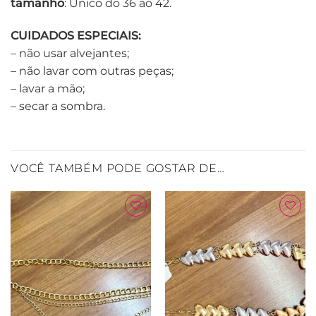
tamanho
: Único do 36 ao 42.
CUIDADOS ESPECIAIS:
– não usar alvejantes;
– não lavar com outras peças;
– lavar a mão;
– secar a sombra.
VOCÊ TAMBÉM PODE GOSTAR DE…
Adicionar
Adicionar
à Lista
à Lista