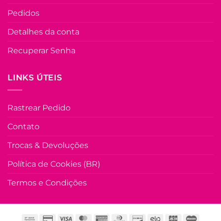
COLEÇÃO RESORT
Pedidos
Vestido com Last
e Manga Princes
Detalhes da conta
Carla – Verde
Recuperar Senha
R$
89.90
à Vist
no Pix
R$
89.90
LINKS ÚTEIS
Em até
5
x de
R$
20.19
(com
juros)
Rastrear Pedido
COMPRAR
Este
Contato
produto
Trocas & Devoluções
tem
várias
Política de Cookies (BR)
variante
As
Termos e Condições
opções
podem
ser
escolhi