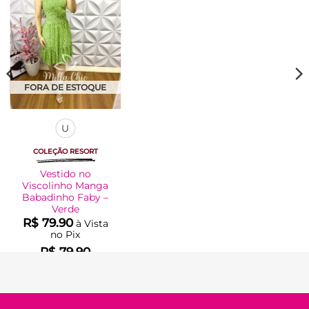
FORA DE ESTOQUE
U
COLEÇÃO RESORT
Vestido no
Viscolinho Manga
Babadinho Faby –
Verde
R$
79.90
à Vista
no Pix
R$
79.90
Em até
4
x de
R$
22.14
(com
juros)
COMPRAR