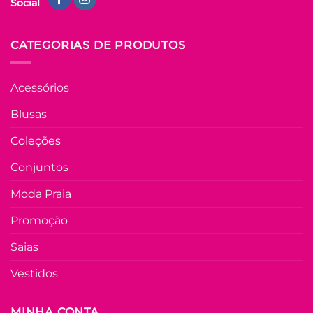
Social
Manga Babadinho
Lara – Branca
R$
49.90
à Vista
CATEGORIAS DE PRODUTOS
no Pix
R$
49.90
Em até
2
x de
Acessórios
R$
26.86
(com
juros)
Blusas
COMPRAR
Coleções
Este
produto
Conjuntos
tem
várias
Moda Praia
variantes.
As
Promoção
opções
Saias
podem
ser
Vestidos
escolhidas
na
FORA DE ESTOQU
página
MINHA CONTA