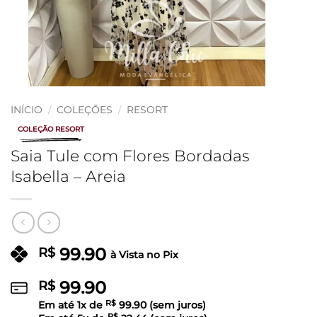
INÍCIO
/
COLEÇÕES
/
RESORT
COLEÇÃO RESORT
Saia Tule com Flores Bordadas
Isabella – Areia
99.90
R$
à Vista no Pix
99.90
R$
Em até
1
x de
R$
99.90
(sem juros)
R$