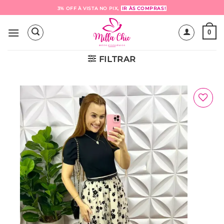
Skip
3% OFF À VISTA NO PIX,
IR ÀS COMPRAS!
to
content
0
FILTRAR
Adicionar
à Lista