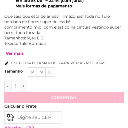
Em até
5
x de
22.44
(com juros)
Mais formas de pagamento
Que saia que está de arrasar irmãzonas! Toda no Tule
bordada de flores super delicada!
comprimento midi com elastico na cintura vestindo super
bem! toda forrada.
Tamanhos: P, M E G
Tecido: Tule Bordada.
ESCOLHA O TAMANHO PARA VER AS MEDIDAS
Tamanho
P
M
G
Saia Tule com Flores Bordadas Isabella - Areia quantidade
Ver mais
COMPRAR
Calcular o Frete
Não sei meu CEP