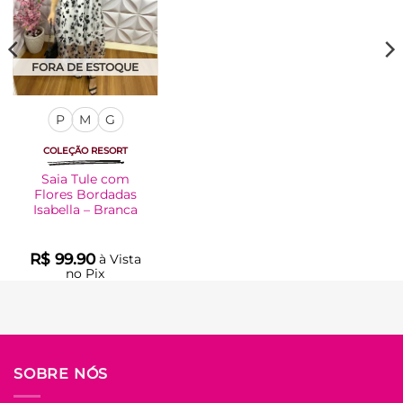
FORA DE ESTOQUE
P
M
G
COLEÇÃO RESORT
Saia Tule com
Flores Bordadas
Isabella – Branca
R$
99.90
à Vista
no Pix
R$
99.90
Em até
5
x de
R$
22.44
(com
juros)
COMPRAR
SOBRE NÓS
Este