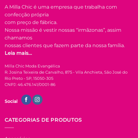
produto
A Milla Chic é uma empresa que trabalha com
tem
confecção própria
várias
Adicionar
variantes.
com preço de fábrica.
à Lista
As
Nossa missão é vestir nossas “irmãzonas”, assim
opções
chamamos
podem
nossas clientes que fazem parte da nossa família.
ser
Leia mais...
escolhidas
na
FORA DE ESTOQUE
Milla Chic Moda Evangélica
página
R. Josina Teixeira de Carvalho, 875 - Vila Anchieta, São José do
do
Rio Preto - SP, 15050-305
produto
U
CNPJ: 46.476.141/0001-86
COLEÇÃO RESORT
Social
Saia Viscolycra Três
Marias de Poá
Melinda – Preto
CATEGORIAS DE PRODUTOS
R$
69.90
à Vista
no Pix