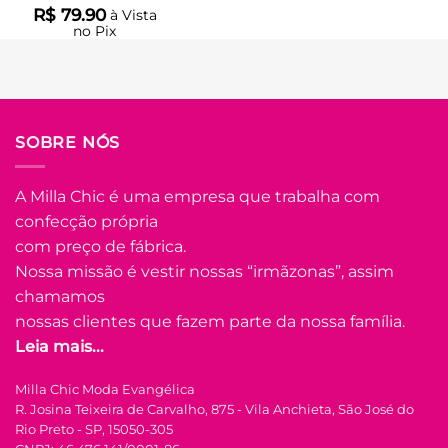
R$
79.90
à Vista
no Pix
R$
79.90
Em até
4
x de
R$
22.14
(com
juros)
COMPRAR
SOBRE NÓS
Este
produto
A Milla Chic é uma empresa que trabalha com
tem
confecção própria
várias
Adicionar
variantes.
com preço de fábrica.
à Lista
As
Nossa missão é vestir nossas “irmãzonas”, assim
opções
chamamos
podem
nossas clientes que fazem parte da nossa família.
ser
Leia mais...
escolhidas
na
FORA DE ESTOQUE
Milla Chic Moda Evangélica
página
R. Josina Teixeira de Carvalho, 875 - Vila Anchieta, São José do
do
Rio Preto - SP, 15050-305
produto
U