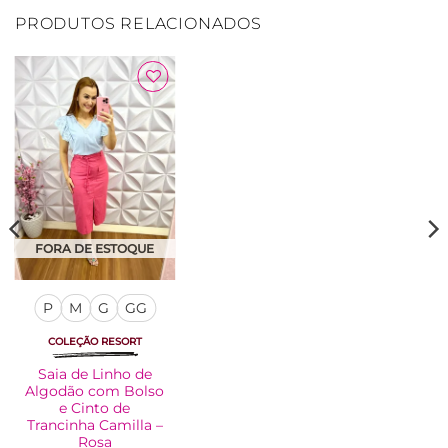
PRODUTOS RELACIONADOS
Adicionar
à Lista
FORA DE ESTOQUE
P
M
G
GG
COLEÇÃO RESORT
Saia de Linho de
Algodão com Bolso
e Cinto de
Trancinha Camilla –
Rosa