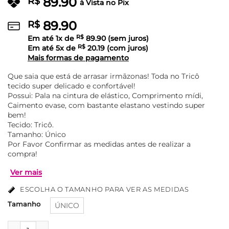
89.90
R$
à Vista no Pix
89.90
R$
Em até
1
x de
R$
89.90
(sem juros)
Em até
5
x de
R$
20.19
(com juros)
Mais formas de pagamento
Que saia que está de arrasar irmãzonas! Toda no Tricô
tecido super delicado e confortável!
Possui: Pala na cintura de elástico, Comprimento mídi,
Caimento evase, com bastante elastano vestindo super
bem!
Tecido: Tricô.
Tamanho: Único
Por Favor Confirmar as medidas antes de realizar a
compra!
ESCOLHA O TAMANHO PARA VER AS MEDIDAS
Tamanho
ÚNICO
Saia Trico Com Elástico Na Cintura Midi Isabel - Preta quant