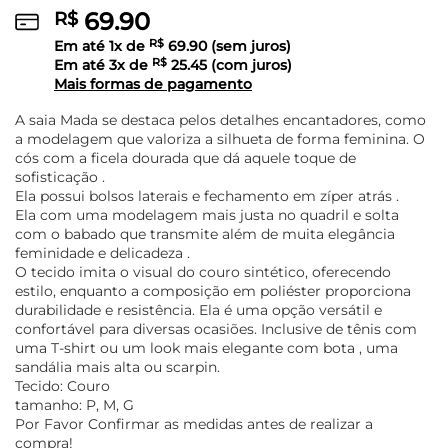
69.90
R$
Em até
1
x de
R$
69.90
(sem juros)
Em até
3
x de
R$
25.45
(com juros)
Mais formas de pagamento
A saia Mada se destaca pelos detalhes encantadores, como
a modelagem que valoriza a silhueta de forma feminina. O
cós com a ficela dourada que dá aquele toque de
sofisticação .
Ela possui bolsos laterais e fechamento em zíper atrás .
Ela com uma modelagem mais justa no quadril e solta
com o babado que transmite além de muita elegância
feminidade e delicadeza .
O tecido imita o visual do couro sintético, oferecendo
estilo, enquanto a composição em poliéster proporciona
durabilidade e resistência. Ela é uma opção versátil e
confortável para diversas ocasiões. Inclusive de tênis com
uma T-shirt ou um look mais elegante com bota , uma
sandália mais alta ou scarpin.
Tecido: Couro
tamanho: P, M, G
Por Favor Confirmar as medidas antes de realizar a
compra!