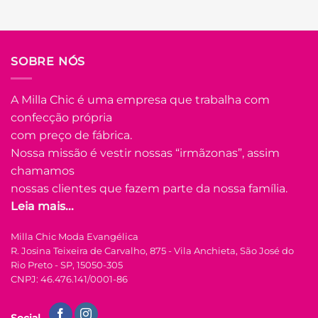
R$
99.90
Em até
5
x de
R$
22.44
(com
juros)
COMPRAR
SOBRE NÓS
Este
produto
A Milla Chic é uma empresa que trabalha com
tem
confecção própria
várias
Adicionar
variantes.
com preço de fábrica.
à Lista
As
Nossa missão é vestir nossas “irmãzonas”, assim
opções
chamamos
podem
nossas clientes que fazem parte da nossa família.
ser
Leia mais...
escolhidas
na
FORA DE ESTOQUE
Milla Chic Moda Evangélica
página
R. Josina Teixeira de Carvalho, 875 - Vila Anchieta, São José do
do
Rio Preto - SP, 15050-305
produto
U
CNPJ: 46.476.141/0001-86
COLEÇÃO RESORT
Social