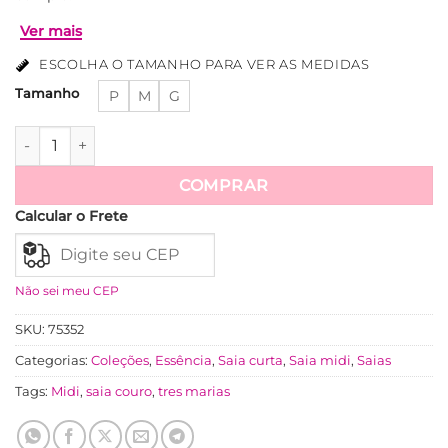
ESCOLHA O TAMANHO PARA VER AS MEDIDAS
Tamanho
P
M
G
Saia Mada Em Couro P.U - Preta quantidade
Ver mais
COMPRAR
Calcular o Frete
Não sei meu CEP
SKU:
75352
Categorias:
Coleções
,
Essência
,
Saia curta
,
Saia midi
,
Saias
Tags:
Midi
,
saia couro
,
tres marias