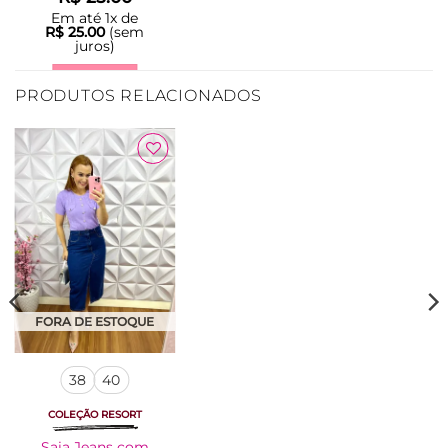
Em até
1
x de
R$
25.00
(sem
juros)
LER MAIS
PRODUTOS RELACIONADOS
Adicionar
à Lista
Adicionar
à Lista
FORA DE ESTOQUE
FORA DE ESTOQUE
38
40
Laço Médio No
COLEÇÃO RESORT
Crepe Lara – Rosa
Saia Jeans com