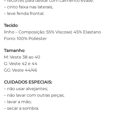
– recortes para deixar com caimento evase,
– cinto faixa nas laterais,
– leve fenda frontal.
Tecido
:
linho – Composição: 55% Viscose| 45% Elastano
Forro: 100% Poliéster
Tamanho
:
M: Veste 38 ao 40
G: Veste 42 e 44
GG: Veste 44/46
CUIDADOS ESPECIAIS:
– não usar alvejantes;
– não lavar com outras peças;
– lavar a mão;
– secar a sombra.