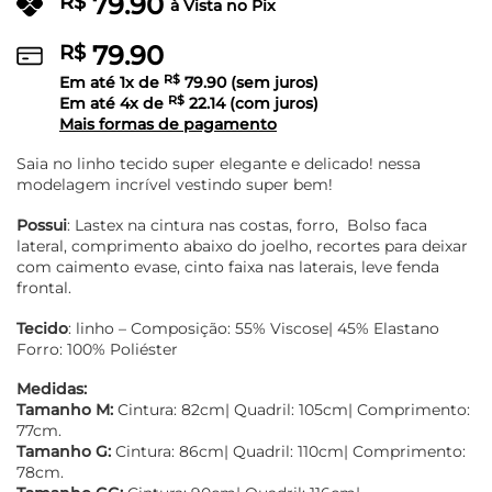
79.90
R$
à Vista no Pix
79.90
R$
Em até
1
x de
R$
79.90
(sem juros)
Em até
4
x de
R$
22.14
(com juros)
Mais formas de pagamento
Saia no linho tecido super elegante e delicado! nessa
modelagem incrível vestindo super bem!
Possui
: Lastex na cintura nas costas, forro, Bolso faca
lateral, comprimento abaixo do joelho, recortes para deixar
com caimento evase, cinto faixa nas laterais, leve fenda
frontal.
Tecido
: linho – Composição: 55% Viscose| 45% Elastano
Forro: 100% Poliéster
Medidas:
Tamanho M:
Cintura: 82cm| Quadril: 105cm| Comprimento:
77cm.
Tamanho G:
Cintura: 86cm| Quadril: 110cm| Comprimento:
78cm.