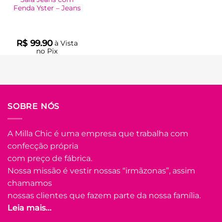
Balé
Fenda Yster – Jeans
R$
15.00
à Vista
no Pix
R$
15.00
R$
99.90
à Vista
Em até
1
x de
no Pix
R$
15.00
(sem juros)
R$
99.90
Em até
5
x de
LER MAIS
R$
22.44
(com
juros)
COMPRAR
SOBRE NÓS
Este
produto
A Milla Chic é uma empresa que trabalha com
tem
confecção própria
várias
Adicio
Adicionar
variantes.
à List
com preço de fábrica.
à Lista
As
Nossa missão é vestir nossas “irmãzonas”, assim
opções
chamamos
podem
nossas clientes que fazem parte da nossa família.
ser
Leia mais...
escolhidas
na
FORA DE ESTOQU