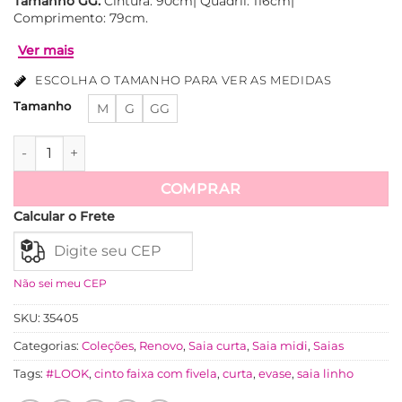
Tamanho GG:
Cintura: 90cm| Quadril: 116cm|
Comprimento: 79cm.
ESCOLHA O TAMANHO PARA VER AS MEDIDAS
Tamanho
M
G
GG
Saia Linho Evase Com Lastex Nas Costas Cleide - Nude quan
COMPRAR
Ver mais
Calcular o Frete
Não sei meu CEP
SKU:
35405
Categorias:
Coleções
,
Renovo
,
Saia curta
,
Saia midi
,
Saias
Tags:
#LOOK
,
cinto faixa com fivela
,
curta
,
evase
,
saia linho