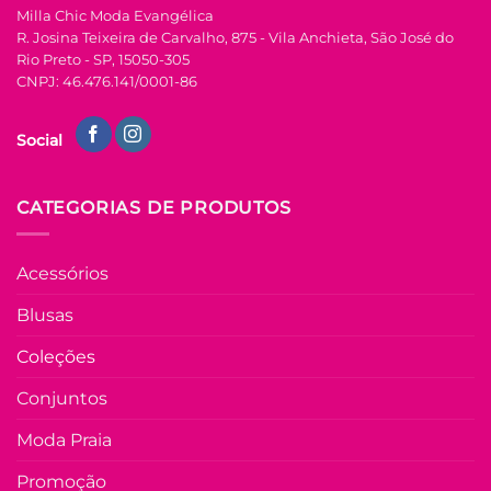
FORA DE ESTOQUE
Milla Chic Moda Evangélica
página
R. Josina Teixeira de Carvalho, 875 - Vila Anchieta, São José do
do
COLEÇÃO RENOVO
Rio Preto - SP, 15050-305
produto
U
CNPJ: 46.476.141/0001-86
Cinto De Elástic
Com Moedas D
COLEÇÃO RESORT
Metal Mila –
Social
Saia Viscolycra Três
Dourada
Marias de Poá
R$
29.90
à Vist
Melinda – Preto
no Pix
CATEGORIAS DE PRODUTOS
R$
29.90
Em até
1
x de
R$
69.90
à Vista
R$
29.90
(sem
no Pix
juros)
Acessórios
R$
69.90
LER MAIS
Em até
3
x de
Blusas
R$
25.45
(com
juros)
Coleções
COMPRAR
Conjuntos
Este
produto
Moda Praia
tem
várias
Promoção
Adicio