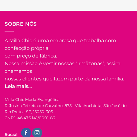
Em até
8
x de
R$
21.78
(com
juros)
COMPRAR
SOBRE NÓS
Este
produto
A Milla Chic é uma empresa que trabalha com
tem
confecção própria
várias
Adicionar
variantes.
com preço de fábrica.
à Lista
As
Nossa missão é vestir nossas “irmãzonas”, assim
opções
chamamos
podem
nossas clientes que fazem parte da nossa família.
ser
Leia mais...
escolhidas
na
FORA DE ESTOQUE
Milla Chic Moda Evangélica
página
R. Josina Teixeira de Carvalho, 875 - Vila Anchieta, São José do
do
Rio Preto - SP, 15050-305
produto
U
CNPJ: 46.476.141/0001-86
COLEÇÃO RESORT
Social
Vestido Alfaiataria