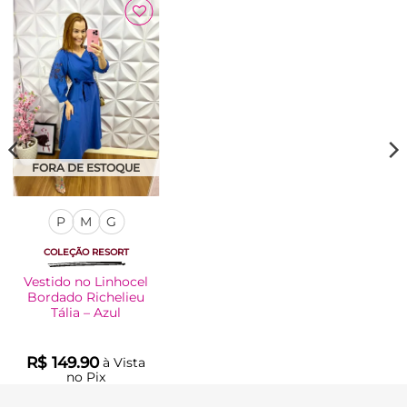
Adicionar
à Lista
FORA DE ESTOQUE
P
M
G
COLEÇÃO RESORT
Vestido no Linhocel
Bordado Richelieu
Tália – Azul
R$
149.90
à Vista
no Pix
R$
149.90