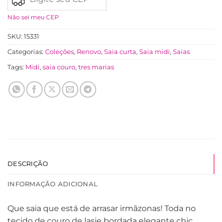
Não sei meu CEP
SKU:
15331
Categorias:
Coleções
,
Renovo
,
Saia curta
,
Saia midi
,
Saias
Tags:
Midi
,
saia couro
,
tres marias
DESCRIÇÃO
INFORMAÇÃO ADICIONAL
Que saia que está de arrasar irmãzonas! Toda no
tecido de couro de lasie bordada elegante chic