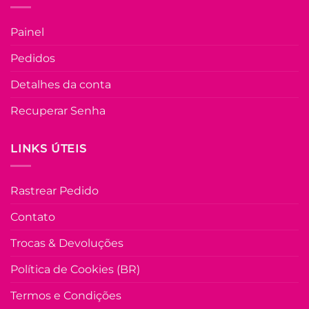
FORA DE ESTOQU
página
do
Painel
produto
M
G
Pedidos
COLEÇÃO RESORT
Detalhes da conta
Saia Dunna Três
Marias Katie –
Recuperar Senha
Verde
LINKS ÚTEIS
R$
69.90
à Vist
no Pix
R$
69.90
Rastrear Pedido
Em até
3
x de
R$
25.45
(com
juros)
Contato
COMPRAR
Trocas & Devoluções
Este
produto
Política de Cookies (BR)
tem
várias
Termos e Condições
variante