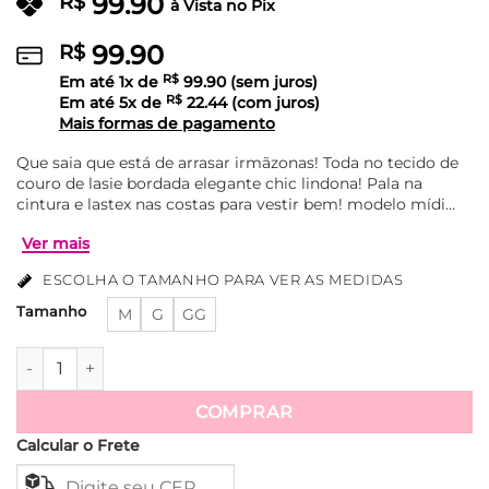
99.90
R$
à Vista no Pix
99.90
R$
Em até
1
x de
R$
99.90
(sem juros)
Em até
5
x de
R$
22.44
(com juros)
Mais formas de pagamento
Que saia que está de arrasar irmãzonas! Toda no tecido de
couro de lasie bordada elegante chic lindona! Pala na
cintura e lastex nas costas para vestir bem! modelo mídi…
ESCOLHA O TAMANHO PARA VER AS MEDIDAS
Tamanho
M
G
GG
Saia Couro Lasie Bordada Mídi Mirele - Verde quantidade
Ver mais
COMPRAR
Calcular o Frete